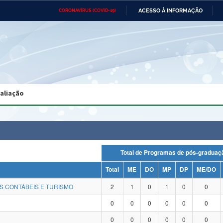
ACESSO À INFORMAÇÃO
CORONAVÍRUS (COVID-19)
Ministério da Defesa
Ministério das Relações
Mini
Exteriores
IR
PARA
O
CONTEÚDO
Ministério da Cidadania
Ministério da Saúde
Mini
Ministério do Desenvolvimento
Controladoria-Geral da União
Minis
Regional
e do
valiação
Advocacia-Geral da União
Banco Central do Brasil
Plana
Total de Programas de pós-grad
Total
ME
DO
MP
DP
ME/DO
S CONTÁBEIS E TURISMO
2
1
0
1
0
0
0
0
0
0
0
0
0
0
0
0
0
0