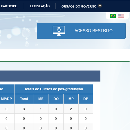
PARTICIPE
LEGISLAÇÃO
ÓRGÃOS DO GOVERNO
stério da Economia
Ministério da Infraestrutura
stério de Minas e Energia
Ministério da Ciência,
Tecnologia, Inovações e
ACESSO RESTRITO
Comunicações
tério da Mulher, da Família
Secretaria-Geral
s Direitos Humanos
lto
uação
Totais de Cursos de pós-graduação
MP/DP
Total
ME
DO
MP
DP
0
3
1
0
2
0
0
0
0
0
0
0
0
0
0
0
0
0