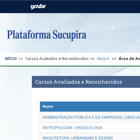
Casa Civil
Ministério da Justiça e
Segurança Pública
Ministério da Agricultura,
Ministério da Educação
Pecuária e Abastecimento
Ministério do Meio Ambiente
Ministério do Turismo
INÍCIO
Cursos Avaliados e Reconhecidos
Nota A
Área de A
Secretaria de Governo
Gabinete de Segurança
Institucional
Cursos Avaliados e Reconhecidos
Nome
ADMINISTRAÇÃO PÚBLICA E DE EMPRESAS, CIÊNCIA
ANTROPOLOGIA / ARQUEOLOGIA
ARQUITETURA, URBANISMO E DESIGN