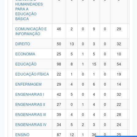
HUMANIDADES
PARA A
EDUCAÇÃO
BÁSICA
COMUNICAÇÃO E
46
2
0
9
0
29
6
INFORMAÇÃO
DIREITO
50
13
0
3
0
32
2
ECONOMIA
25
5
1
5
0
10
4
EDUCAÇÃO
98
8
1
15
0
54
2
EDUCAÇÃO FÍSICA
22
1
0
1
0
19
1
ENFERMAGEM
29
4
0
6
0
14
5
ENGENHARIAS I
42
5
0
4
0
32
1
ENGENHARIAS II
27
0
1
4
0
22
0
ENGENHARIAS III
39
4
0
4
0
28
3
ENGENHARIAS IV
34
5
2
3
0
24
0
ENSINO
87
12
1
36
0
25
1