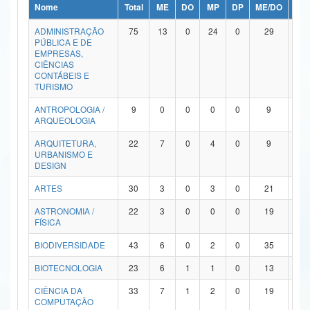
Nome
Total
ME
DO
MP
DP
ME/DO
MP/
Ministério da Ciência, Tecnologia, Inovações e Comunicações
ADMINISTRAÇÃO
75
13
0
24
0
29
9
PÚBLICA E DE
Ministério do Meio Ambiente
EMPRESAS,
CIÊNCIAS
Ministério do Turismo
CONTÁBEIS E
TURISMO
Ministério do Desenvolvimento Regional
ANTROPOLOGIA /
9
0
0
0
0
9
0
ARQUEOLOGIA
Controladoria-Geral da União
ARQUITETURA,
22
7
0
4
0
9
2
URBANISMO E
Ministério da Mulher, da Família e dos Direitos Humanos
DESIGN
Secretaria-Geral
ARTES
30
3
0
3
0
21
3
ASTRONOMIA /
22
3
0
0
0
19
0
Secretaria de Governo
FÍSICA
Gabinete de Segurança Institucional
BIODIVERSIDADE
43
6
0
2
0
35
0
Advocacia-Geral da União
BIOTECNOLOGIA
23
6
1
1
0
13
2
CIÊNCIA DA
33
7
1
2
0
19
4
Banco Central do Brasil
COMPUTAÇÃO