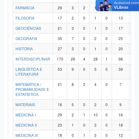
FARMÁCIA
29
3
2
1
0
21
2
FILOSOFIA
17
2
0
1
0
13
1
GEOCIÊNCIAS
21
3
0
1
0
17
0
GEOGRAFIA
35
7
0
2
0
25
1
HISTÓRIA
27
3
0
1
0
20
3
INTERDISCIPLINAR
170
26
4
28
1
98
1
LINGUÍSTICA E
53
9
0
5
0
39
0
LITERATURA
MATEMÁTICA /
21
8
2
4
0
7
0
PROBABILIDADE E
ESTATÍSTICA
MATERIAIS
16
5
0
2
0
9
0
MEDICINA I
29
2
1
10
0
16
0
MEDICINA II
23
1
0
3
0
18
1
MEDICINA III
18
0
1
3
0
12
2