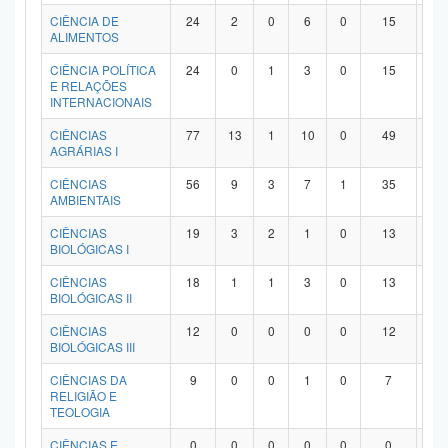
Planalto
CIÊNCIA DE
24
2
0
6
0
15
1
ALIMENTOS
CIÊNCIA POLÍTICA
24
0
1
3
0
15
5
E RELAÇÕES
INTERNACIONAIS
CIÊNCIAS
77
13
1
10
0
49
4
AGRÁRIAS I
CIÊNCIAS
56
9
3
7
1
35
1
AMBIENTAIS
CIÊNCIAS
19
3
2
1
0
13
0
BIOLÓGICAS I
CIÊNCIAS
18
1
1
3
0
13
0
BIOLÓGICAS II
CIÊNCIAS
12
0
0
0
0
12
0
BIOLÓGICAS III
CIÊNCIAS DA
9
0
0
1
0
7
1
RELIGIÃO E
TEOLOGIA
CIÊNCIAS E
0
0
0
0
0
0
0