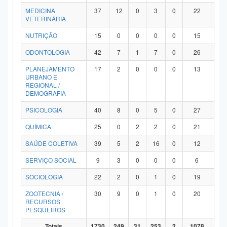
MEDICINA
37
12
0
3
0
22
0
VETERINÁRIA
NUTRIÇÃO
15
0
0
0
0
15
0
ODONTOLOGIA
42
7
1
7
0
26
1
PLANEJAMENTO
17
2
0
0
0
13
2
URBANO E
REGIONAL /
DEMOGRAFIA
PSICOLOGIA
40
8
0
5
0
27
0
QUÍMICA
25
0
2
2
0
21
0
SAÚDE COLETIVA
39
5
2
16
0
12
4
SERVIÇO SOCIAL
9
3
0
0
0
6
0
SOCIOLOGIA
22
2
0
1
0
19
0
ZOOTECNIA /
30
9
0
1
0
20
0
RECURSOS
PESQUEIROS
Totais
1730
249
31
253
2
1078
11