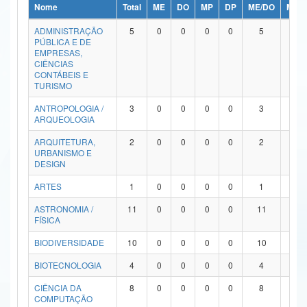
Nome
Total
ME
DO
MP
DP
ME/DO
MP/
Ministério da Ciência, Tecnologia, Inovações e Comunicações
ADMINISTRAÇÃO
5
0
0
0
0
5
0
PÚBLICA E DE
Ministério do Meio Ambiente
EMPRESAS,
CIÊNCIAS
Ministério do Turismo
CONTÁBEIS E
TURISMO
Ministério do Desenvolvimento Regional
ANTROPOLOGIA /
3
0
0
0
0
3
0
ARQUEOLOGIA
Controladoria-Geral da União
ARQUITETURA,
2
0
0
0
0
2
0
URBANISMO E
Ministério da Mulher, da Família e dos Direitos Humanos
DESIGN
Secretaria-Geral
ARTES
1
0
0
0
0
1
0
ASTRONOMIA /
11
0
0
0
0
11
0
Secretaria de Governo
FÍSICA
Gabinete de Segurança Institucional
BIODIVERSIDADE
10
0
0
0
0
10
0
Advocacia-Geral da União
BIOTECNOLOGIA
4
0
0
0
0
4
0
CIÊNCIA DA
8
0
0
0
0
8
0
Banco Central do Brasil
COMPUTAÇÃO