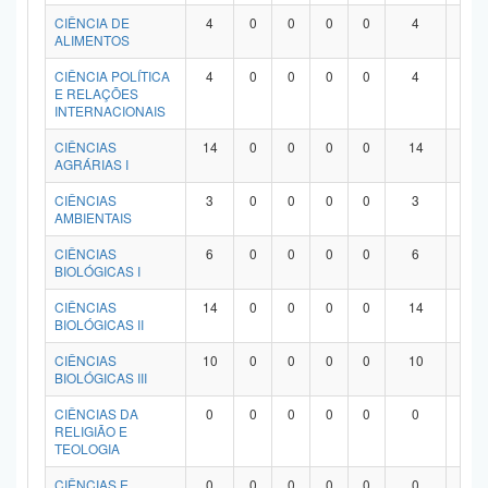
Planalto
CIÊNCIA DE
4
0
0
0
0
4
0
ALIMENTOS
CIÊNCIA POLÍTICA
4
0
0
0
0
4
0
E RELAÇÕES
INTERNACIONAIS
CIÊNCIAS
14
0
0
0
0
14
0
AGRÁRIAS I
CIÊNCIAS
3
0
0
0
0
3
0
AMBIENTAIS
CIÊNCIAS
6
0
0
0
0
6
0
BIOLÓGICAS I
CIÊNCIAS
14
0
0
0
0
14
0
BIOLÓGICAS II
CIÊNCIAS
10
0
0
0
0
10
0
BIOLÓGICAS III
CIÊNCIAS DA
0
0
0
0
0
0
0
RELIGIÃO E
TEOLOGIA
CIÊNCIAS E
0
0
0
0
0
0
0