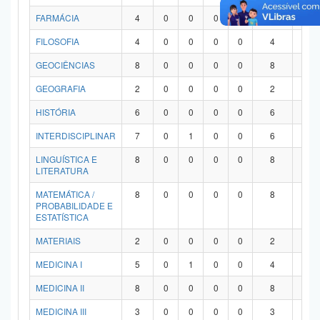
FARMÁCIA
4
0
0
0
0
4
0
FILOSOFIA
4
0
0
0
0
4
0
GEOCIÊNCIAS
8
0
0
0
0
8
0
GEOGRAFIA
2
0
0
0
0
2
0
HISTÓRIA
6
0
0
0
0
6
0
INTERDISCIPLINAR
7
0
1
0
0
6
0
LINGUÍSTICA E
8
0
0
0
0
8
0
LITERATURA
MATEMÁTICA /
8
0
0
0
0
8
0
PROBABILIDADE E
ESTATÍSTICA
MATERIAIS
2
0
0
0
0
2
0
MEDICINA I
5
0
1
0
0
4
0
MEDICINA II
8
0
0
0
0
8
0
MEDICINA III
3
0
0
0
0
3
0