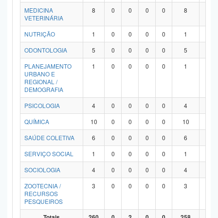
MEDICINA
8
0
0
0
0
8
0
VETERINÁRIA
NUTRIÇÃO
1
0
0
0
0
1
0
ODONTOLOGIA
5
0
0
0
0
5
0
PLANEJAMENTO
1
0
0
0
0
1
0
URBANO E
REGIONAL /
DEMOGRAFIA
PSICOLOGIA
4
0
0
0
0
4
0
QUÍMICA
10
0
0
0
0
10
0
SAÚDE COLETIVA
6
0
0
0
0
6
0
SERVIÇO SOCIAL
1
0
0
0
0
1
0
SOCIOLOGIA
4
0
0
0
0
4
0
ZOOTECNIA /
3
0
0
0
0
3
0
RECURSOS
PESQUEIROS
Totais
260
0
2
0
0
258
0