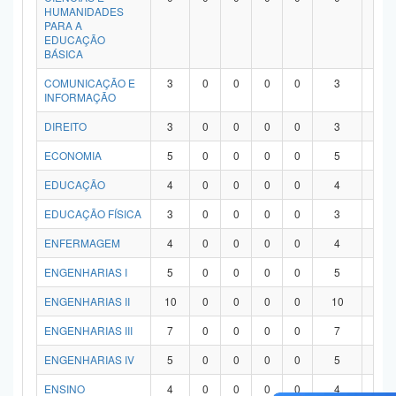
HUMANIDADES
PARA A
EDUCAÇÃO
BÁSICA
COMUNICAÇÃO E
3
0
0
0
0
3
0
INFORMAÇÃO
DIREITO
3
0
0
0
0
3
0
ECONOMIA
5
0
0
0
0
5
0
EDUCAÇÃO
4
0
0
0
0
4
0
EDUCAÇÃO FÍSICA
3
0
0
0
0
3
0
ENFERMAGEM
4
0
0
0
0
4
0
ENGENHARIAS I
5
0
0
0
0
5
0
ENGENHARIAS II
10
0
0
0
0
10
0
ENGENHARIAS III
7
0
0
0
0
7
0
ENGENHARIAS IV
5
0
0
0
0
5
0
ENSINO
4
0
0
0
0
4
0