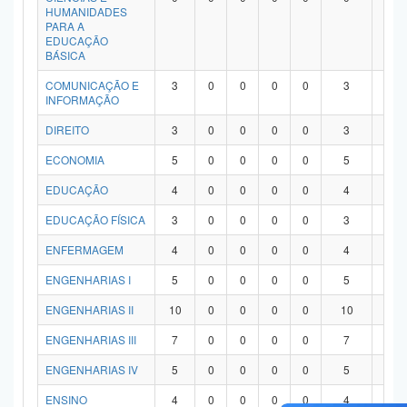
HUMANIDADES
PARA A
EDUCAÇÃO
BÁSICA
COMUNICAÇÃO E
3
0
0
0
0
3
0
INFORMAÇÃO
DIREITO
3
0
0
0
0
3
0
ECONOMIA
5
0
0
0
0
5
0
EDUCAÇÃO
4
0
0
0
0
4
0
EDUCAÇÃO FÍSICA
3
0
0
0
0
3
0
ENFERMAGEM
4
0
0
0
0
4
0
ENGENHARIAS I
5
0
0
0
0
5
0
ENGENHARIAS II
10
0
0
0
0
10
0
ENGENHARIAS III
7
0
0
0
0
7
0
ENGENHARIAS IV
5
0
0
0
0
5
0
ENSINO
4
0
0
0
0
4
0