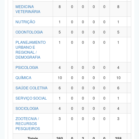
MEDICINA
8
0
0
0
0
8
0
VETERINÁRIA
NUTRIÇÃO
1
0
0
0
0
1
0
ODONTOLOGIA
5
0
0
0
0
5
0
PLANEJAMENTO
1
0
0
0
0
1
0
URBANO E
REGIONAL /
DEMOGRAFIA
PSICOLOGIA
4
0
0
0
0
4
0
QUÍMICA
10
0
0
0
0
10
0
SAÚDE COLETIVA
6
0
0
0
0
6
0
SERVIÇO SOCIAL
1
0
0
0
0
1
0
SOCIOLOGIA
4
0
0
0
0
4
0
ZOOTECNIA /
3
0
0
0
0
3
0
RECURSOS
PESQUEIROS
Totais
260
0
2
0
0
258
0