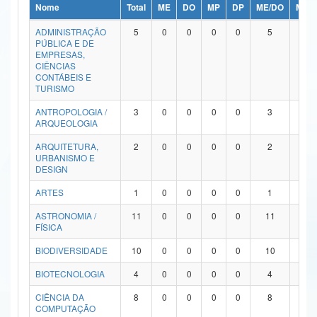
Nome
Total
ME
DO
MP
DP
ME/DO
MP/
Ministério da Ciência, Tecnologia, Inovações e Comunicações
ADMINISTRAÇÃO
5
0
0
0
0
5
0
PÚBLICA E DE
Ministério do Meio Ambiente
EMPRESAS,
CIÊNCIAS
Ministério do Turismo
CONTÁBEIS E
TURISMO
Ministério do Desenvolvimento Regional
ANTROPOLOGIA /
3
0
0
0
0
3
0
ARQUEOLOGIA
Controladoria-Geral da União
ARQUITETURA,
2
0
0
0
0
2
0
URBANISMO E
Ministério da Mulher, da Família e dos Direitos Humanos
DESIGN
Secretaria-Geral
ARTES
1
0
0
0
0
1
0
ASTRONOMIA /
11
0
0
0
0
11
0
Secretaria de Governo
FÍSICA
Gabinete de Segurança Institucional
BIODIVERSIDADE
10
0
0
0
0
10
0
Advocacia-Geral da União
BIOTECNOLOGIA
4
0
0
0
0
4
0
CIÊNCIA DA
8
0
0
0
0
8
0
Banco Central do Brasil
COMPUTAÇÃO