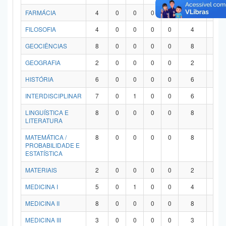
FARMÁCIA
4
0
0
0
0
4
0
FILOSOFIA
4
0
0
0
0
4
0
GEOCIÊNCIAS
8
0
0
0
0
8
0
GEOGRAFIA
2
0
0
0
0
2
0
HISTÓRIA
6
0
0
0
0
6
0
INTERDISCIPLINAR
7
0
1
0
0
6
0
LINGUÍSTICA E
8
0
0
0
0
8
0
LITERATURA
MATEMÁTICA /
8
0
0
0
0
8
0
PROBABILIDADE E
ESTATÍSTICA
MATERIAIS
2
0
0
0
0
2
0
MEDICINA I
5
0
1
0
0
4
0
MEDICINA II
8
0
0
0
0
8
0
MEDICINA III
3
0
0
0
0
3
0