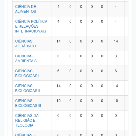
Planalto
CIÊNCIA DE
4
0
0
0
0
4
0
ALIMENTOS
CIÊNCIA POLÍTICA
4
0
0
0
0
4
0
E RELAÇÕES
INTERNACIONAIS
CIÊNCIAS
14
0
0
0
0
14
0
AGRÁRIAS I
CIÊNCIAS
3
0
0
0
0
3
0
AMBIENTAIS
CIÊNCIAS
6
0
0
0
0
6
0
BIOLÓGICAS I
CIÊNCIAS
14
0
0
0
0
14
0
BIOLÓGICAS II
CIÊNCIAS
10
0
0
0
0
10
0
BIOLÓGICAS III
CIÊNCIAS DA
0
0
0
0
0
0
0
RELIGIÃO E
TEOLOGIA
CIÊNCIAS E
0
0
0
0
0
0
0