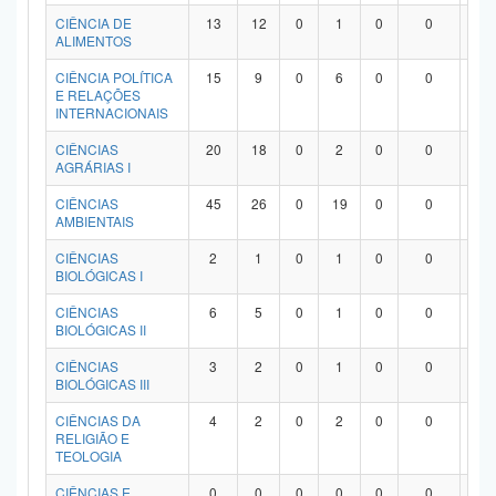
Planalto
CIÊNCIA DE
13
12
0
1
0
0
0
ALIMENTOS
CIÊNCIA POLÍTICA
15
9
0
6
0
0
0
E RELAÇÕES
INTERNACIONAIS
CIÊNCIAS
20
18
0
2
0
0
0
AGRÁRIAS I
CIÊNCIAS
45
26
0
19
0
0
0
AMBIENTAIS
CIÊNCIAS
2
1
0
1
0
0
0
BIOLÓGICAS I
CIÊNCIAS
6
5
0
1
0
0
0
BIOLÓGICAS II
CIÊNCIAS
3
2
0
1
0
0
0
BIOLÓGICAS III
CIÊNCIAS DA
4
2
0
2
0
0
0
RELIGIÃO E
TEOLOGIA
CIÊNCIAS E
0
0
0
0
0
0
0