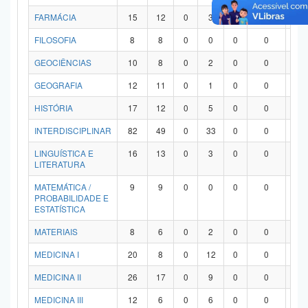
FARMÁCIA
15
12
0
3
0
0
0
FILOSOFIA
8
8
0
0
0
0
0
GEOCIÊNCIAS
10
8
0
2
0
0
0
GEOGRAFIA
12
11
0
1
0
0
0
HISTÓRIA
17
12
0
5
0
0
0
INTERDISCIPLINAR
82
49
0
33
0
0
0
LINGUÍSTICA E
16
13
0
3
0
0
0
LITERATURA
MATEMÁTICA /
9
9
0
0
0
0
0
PROBABILIDADE E
ESTATÍSTICA
MATERIAIS
8
6
0
2
0
0
0
MEDICINA I
20
8
0
12
0
0
0
MEDICINA II
26
17
0
9
0
0
0
MEDICINA III
12
6
0
6
0
0
0