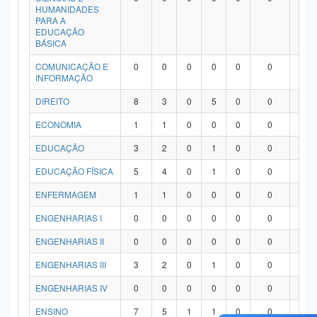
HUMANIDADES
PARA A
EDUCAÇÃO
BÁSICA
COMUNICAÇÃO E
0
0
0
0
0
0
0
INFORMAÇÃO
DIREITO
8
3
0
5
0
0
0
ECONOMIA
1
1
0
0
0
0
0
EDUCAÇÃO
3
2
0
1
0
0
0
EDUCAÇÃO FÍSICA
5
4
0
1
0
0
0
ENFERMAGEM
1
1
0
0
0
0
0
ENGENHARIAS I
0
0
0
0
0
0
0
ENGENHARIAS II
0
0
0
0
0
0
0
ENGENHARIAS III
3
2
0
1
0
0
0
ENGENHARIAS IV
0
0
0
0
0
0
0
ENSINO
7
5
1
1
0
0
0