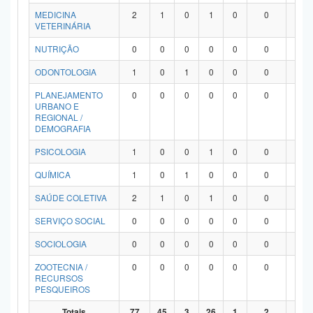
MEDICINA
2
1
0
1
0
0
0
VETERINÁRIA
NUTRIÇÃO
0
0
0
0
0
0
0
ODONTOLOGIA
1
0
1
0
0
0
0
PLANEJAMENTO
0
0
0
0
0
0
0
URBANO E
REGIONAL /
DEMOGRAFIA
PSICOLOGIA
1
0
0
1
0
0
0
QUÍMICA
1
0
1
0
0
0
0
SAÚDE COLETIVA
2
1
0
1
0
0
0
SERVIÇO SOCIAL
0
0
0
0
0
0
0
SOCIOLOGIA
0
0
0
0
0
0
0
ZOOTECNIA /
0
0
0
0
0
0
0
RECURSOS
PESQUEIROS
Totais
77
45
3
26
1
2
0