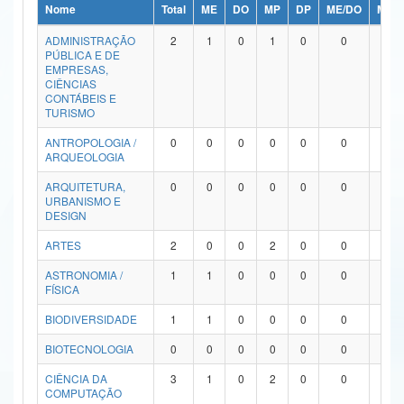
Nome
Total
ME
DO
MP
DP
ME/DO
MP/
Ministério da Ciência, Tecnologia, Inovações e Comunicações
ADMINISTRAÇÃO
2
1
0
1
0
0
0
PÚBLICA E DE
Ministério do Meio Ambiente
EMPRESAS,
CIÊNCIAS
Ministério do Turismo
CONTÁBEIS E
TURISMO
Ministério do Desenvolvimento Regional
ANTROPOLOGIA /
0
0
0
0
0
0
0
ARQUEOLOGIA
Controladoria-Geral da União
ARQUITETURA,
0
0
0
0
0
0
0
URBANISMO E
Ministério da Mulher, da Família e dos Direitos Humanos
DESIGN
Secretaria-Geral
ARTES
2
0
0
2
0
0
0
ASTRONOMIA /
1
1
0
0
0
0
0
Secretaria de Governo
FÍSICA
Gabinete de Segurança Institucional
BIODIVERSIDADE
1
1
0
0
0
0
0
Advocacia-Geral da União
BIOTECNOLOGIA
0
0
0
0
0
0
0
CIÊNCIA DA
3
1
0
2
0
0
0
Banco Central do Brasil
COMPUTAÇÃO