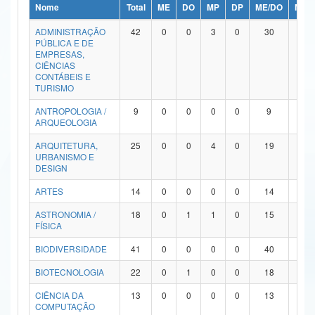
Nome
Total
ME
DO
MP
DP
ME/DO
MP/
Ministério da Ciência, Tecnologia, Inovações e Comunicações
ADMINISTRAÇÃO
42
0
0
3
0
30
9
PÚBLICA E DE
Ministério do Meio Ambiente
EMPRESAS,
CIÊNCIAS
Ministério do Turismo
CONTÁBEIS E
TURISMO
Ministério do Desenvolvimento Regional
ANTROPOLOGIA /
9
0
0
0
0
9
0
ARQUEOLOGIA
Controladoria-Geral da União
ARQUITETURA,
25
0
0
4
0
19
2
URBANISMO E
Ministério da Mulher, da Família e dos Direitos Humanos
DESIGN
Secretaria-Geral
ARTES
14
0
0
0
0
14
0
ASTRONOMIA /
18
0
1
1
0
15
1
Secretaria de Governo
FÍSICA
Gabinete de Segurança Institucional
BIODIVERSIDADE
41
0
0
0
0
40
1
Advocacia-Geral da União
BIOTECNOLOGIA
22
0
1
0
0
18
3
CIÊNCIA DA
13
0
0
0
0
13
0
Banco Central do Brasil
COMPUTAÇÃO