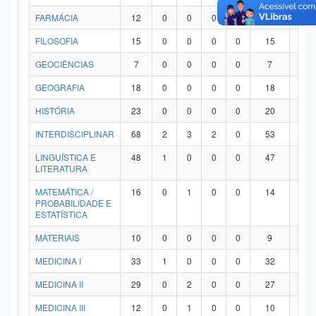
FARMÁCIA
12
0
0
0
0
12
0
FILOSOFIA
15
0
0
0
0
15
0
GEOCIÊNCIAS
7
0
0
0
0
7
0
GEOGRAFIA
18
0
0
0
0
18
0
HISTÓRIA
23
0
0
0
0
20
3
INTERDISCIPLINAR
68
2
3
2
0
53
8
LINGUÍSTICA E
48
1
0
0
0
47
0
LITERATURA
MATEMÁTICA /
16
0
1
0
0
14
1
PROBABILIDADE E
ESTATÍSTICA
MATERIAIS
10
0
0
0
0
9
1
MEDICINA I
33
1
0
0
0
32
0
MEDICINA II
29
0
2
0
0
27
0
MEDICINA III
12
0
1
0
0
10
1