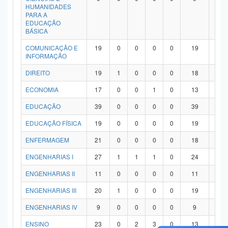
HUMANIDADES
PARA A
EDUCAÇÃO
BÁSICA
COMUNICAÇÃO E
19
0
0
0
0
19
0
INFORMAÇÃO
DIREITO
19
1
0
0
0
18
0
ECONOMIA
17
0
0
1
0
13
3
EDUCAÇÃO
39
0
0
0
0
39
0
EDUCAÇÃO FÍSICA
19
0
0
0
0
19
0
ENFERMAGEM
21
0
0
0
0
18
3
ENGENHARIAS I
27
1
1
1
0
24
0
ENGENHARIAS II
11
0
0
0
0
11
0
ENGENHARIAS III
20
1
0
0
0
19
0
ENGENHARIAS IV
9
0
0
0
0
9
0
ENSINO
23
0
2
3
0
13
5