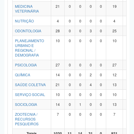
MEDICINA
21
0
0
0
0
19
2
VETERINÁRIA
NUTRIÇÃO
4
0
0
0
0
4
0
ODONTOLOGIA
28
0
0
3
0
25
0
PLANEJAMENTO
10
0
0
0
0
10
0
URBANO E
REGIONAL /
DEMOGRAFIA
PSICOLOGIA
27
0
0
0
0
27
0
QUÍMICA
14
0
0
2
0
12
0
SAÚDE COLETIVA
21
0
0
4
0
13
4
SERVIÇO SOCIAL
10
0
0
0
0
10
0
SOCIOLOGIA
14
0
1
0
0
13
0
ZOOTECNIA /
7
0
0
0
0
7
0
RECURSOS
PESQUEIROS
Totais
1030
11
14
31
0
921
53