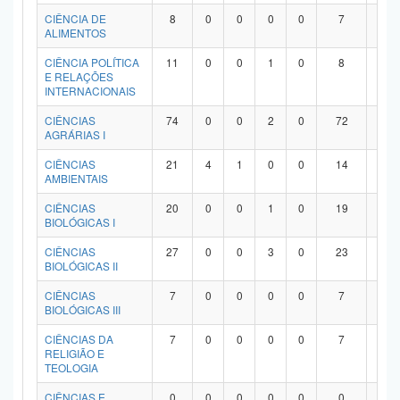
Planalto
CIÊNCIA DE
8
0
0
0
0
7
1
ALIMENTOS
CIÊNCIA POLÍTICA
11
0
0
1
0
8
2
E RELAÇÕES
INTERNACIONAIS
CIÊNCIAS
74
0
0
2
0
72
0
AGRÁRIAS I
CIÊNCIAS
21
4
1
0
0
14
2
AMBIENTAIS
CIÊNCIAS
20
0
0
1
0
19
0
BIOLÓGICAS I
CIÊNCIAS
27
0
0
3
0
23
1
BIOLÓGICAS II
CIÊNCIAS
7
0
0
0
0
7
0
BIOLÓGICAS III
CIÊNCIAS DA
7
0
0
0
0
7
0
RELIGIÃO E
TEOLOGIA
CIÊNCIAS E
0
0
0
0
0
0
0