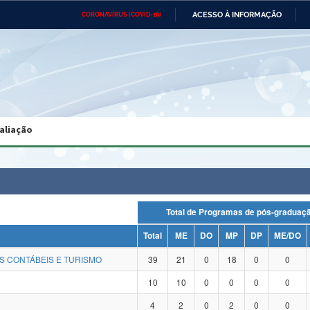
ACESSO À INFORMAÇÃO
CORONAVÍRUS (COVID-19)
Ministério da Defesa
Ministério das Relações
Mini
Exteriores
IR
PARA
O
CONTEÚDO
Ministério da Cidadania
Ministério da Saúde
Mini
Ministério do Desenvolvimento
Controladoria-Geral da União
Minis
Regional
e do
aliação
Advocacia-Geral da União
Banco Central do Brasil
Plana
Total de Programas de pós-gradu
Total
ME
DO
MP
DP
ME/DO
S CONTÁBEIS E TURISMO
39
21
0
18
0
0
10
10
0
0
0
0
4
2
0
2
0
0