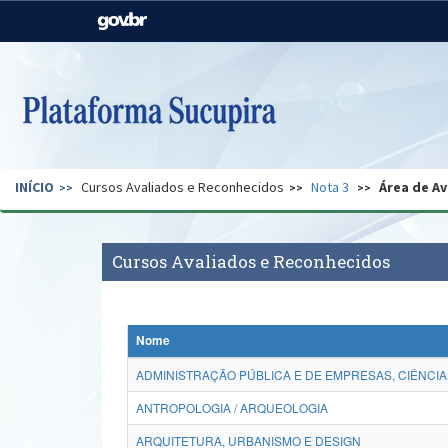
Casa Civil
Ministério da Justiça e
Segurança Pública
Ministério da Agricultura,
Ministério da Educação
Pecuária e Abastecimento
Ministério do Meio Ambiente
Ministério do Turismo
INÍCIO
Cursos Avaliados e Reconhecidos
Nota 3
Área de Av
Secretaria de Governo
Gabinete de Segurança
Institucional
Cursos Avaliados e Reconhecidos
Nome
ADMINISTRAÇÃO PÚBLICA E DE EMPRESAS, CIÊNCIA
ANTROPOLOGIA / ARQUEOLOGIA
ARQUITETURA, URBANISMO E DESIGN