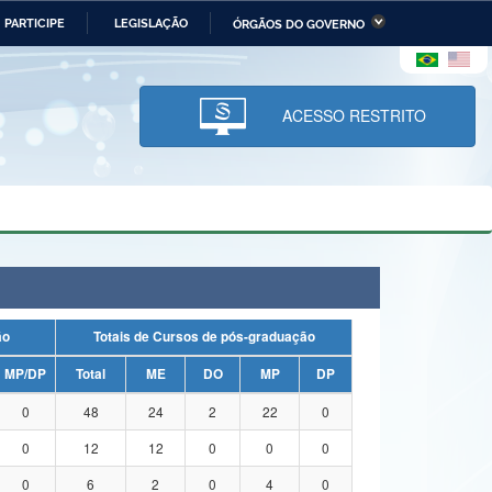
PARTICIPE
LEGISLAÇÃO
ÓRGÃOS DO GOVERNO
stério da Economia
Ministério da Infraestrutura
stério de Minas e Energia
Ministério da Ciência,
Tecnologia, Inovações e
ACESSO RESTRITO
Comunicações
tério da Mulher, da Família
Secretaria-Geral
s Direitos Humanos
lto
ação
Totais de Cursos de pós-graduação
MP/DP
Total
ME
DO
MP
DP
0
48
24
2
22
0
0
12
12
0
0
0
0
6
2
0
4
0