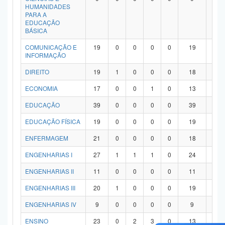
HUMANIDADES
PARA A
EDUCAÇÃO
BÁSICA
COMUNICAÇÃO E
19
0
0
0
0
19
0
INFORMAÇÃO
DIREITO
19
1
0
0
0
18
0
ECONOMIA
17
0
0
1
0
13
3
EDUCAÇÃO
39
0
0
0
0
39
0
EDUCAÇÃO FÍSICA
19
0
0
0
0
19
0
ENFERMAGEM
21
0
0
0
0
18
3
ENGENHARIAS I
27
1
1
1
0
24
0
ENGENHARIAS II
11
0
0
0
0
11
0
ENGENHARIAS III
20
1
0
0
0
19
0
ENGENHARIAS IV
9
0
0
0
0
9
0
ENSINO
23
0
2
3
0
13
5