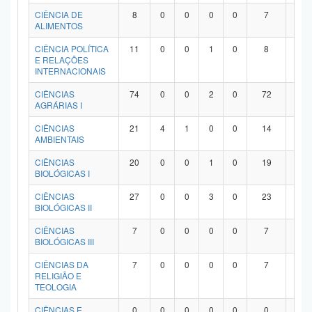
Planalto
CIÊNCIA DE
8
0
0
0
0
7
1
ALIMENTOS
CIÊNCIA POLÍTICA
11
0
0
1
0
8
2
E RELAÇÕES
INTERNACIONAIS
CIÊNCIAS
74
0
0
2
0
72
0
AGRÁRIAS I
CIÊNCIAS
21
4
1
0
0
14
2
AMBIENTAIS
CIÊNCIAS
20
0
0
1
0
19
0
BIOLÓGICAS I
CIÊNCIAS
27
0
0
3
0
23
1
BIOLÓGICAS II
CIÊNCIAS
7
0
0
0
0
7
0
BIOLÓGICAS III
CIÊNCIAS DA
7
0
0
0
0
7
0
RELIGIÃO E
TEOLOGIA
CIÊNCIAS E
0
0
0
0
0
0
0