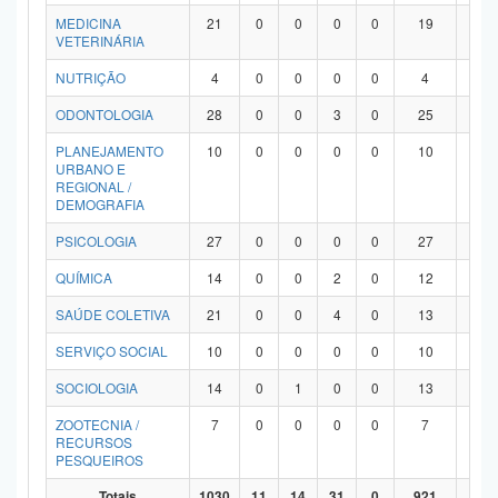
MEDICINA
21
0
0
0
0
19
2
VETERINÁRIA
NUTRIÇÃO
4
0
0
0
0
4
0
ODONTOLOGIA
28
0
0
3
0
25
0
PLANEJAMENTO
10
0
0
0
0
10
0
URBANO E
REGIONAL /
DEMOGRAFIA
PSICOLOGIA
27
0
0
0
0
27
0
QUÍMICA
14
0
0
2
0
12
0
SAÚDE COLETIVA
21
0
0
4
0
13
4
SERVIÇO SOCIAL
10
0
0
0
0
10
0
SOCIOLOGIA
14
0
1
0
0
13
0
ZOOTECNIA /
7
0
0
0
0
7
0
RECURSOS
PESQUEIROS
Totais
1030
11
14
31
0
921
53