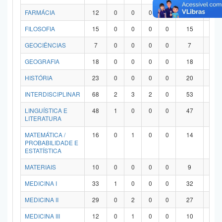
FARMÁCIA
12
0
0
0
0
12
0
FILOSOFIA
15
0
0
0
0
15
0
GEOCIÊNCIAS
7
0
0
0
0
7
0
GEOGRAFIA
18
0
0
0
0
18
0
HISTÓRIA
23
0
0
0
0
20
3
INTERDISCIPLINAR
68
2
3
2
0
53
8
LINGUÍSTICA E
48
1
0
0
0
47
0
LITERATURA
MATEMÁTICA /
16
0
1
0
0
14
1
PROBABILIDADE E
ESTATÍSTICA
MATERIAIS
10
0
0
0
0
9
1
MEDICINA I
33
1
0
0
0
32
0
MEDICINA II
29
0
2
0
0
27
0
MEDICINA III
12
0
1
0
0
10
1