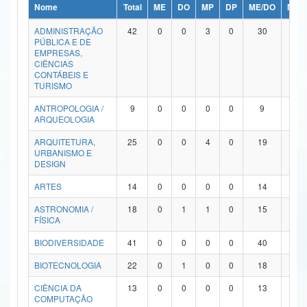
Nome
Total
ME
DO
MP
DP
ME/DO
MP/
Ministério da Ciência, Tecnologia, Inovações e Comunicações
ADMINISTRAÇÃO
42
0
0
3
0
30
9
PÚBLICA E DE
Ministério do Meio Ambiente
EMPRESAS,
CIÊNCIAS
Ministério do Turismo
CONTÁBEIS E
TURISMO
Ministério do Desenvolvimento Regional
ANTROPOLOGIA /
9
0
0
0
0
9
0
ARQUEOLOGIA
Controladoria-Geral da União
ARQUITETURA,
25
0
0
4
0
19
2
URBANISMO E
Ministério da Mulher, da Família e dos Direitos Humanos
DESIGN
Secretaria-Geral
ARTES
14
0
0
0
0
14
0
ASTRONOMIA /
18
0
1
1
0
15
1
Secretaria de Governo
FÍSICA
Gabinete de Segurança Institucional
BIODIVERSIDADE
41
0
0
0
0
40
1
Advocacia-Geral da União
BIOTECNOLOGIA
22
0
1
0
0
18
3
CIÊNCIA DA
13
0
0
0
0
13
0
Banco Central do Brasil
COMPUTAÇÃO