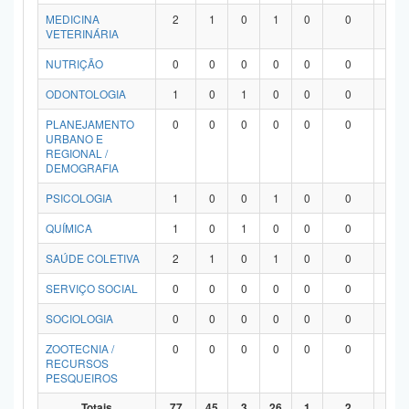
MEDICINA
2
1
0
1
0
0
0
VETERINÁRIA
NUTRIÇÃO
0
0
0
0
0
0
0
ODONTOLOGIA
1
0
1
0
0
0
0
PLANEJAMENTO
0
0
0
0
0
0
0
URBANO E
REGIONAL /
DEMOGRAFIA
PSICOLOGIA
1
0
0
1
0
0
0
QUÍMICA
1
0
1
0
0
0
0
SAÚDE COLETIVA
2
1
0
1
0
0
0
SERVIÇO SOCIAL
0
0
0
0
0
0
0
SOCIOLOGIA
0
0
0
0
0
0
0
ZOOTECNIA /
0
0
0
0
0
0
0
RECURSOS
PESQUEIROS
Totais
77
45
3
26
1
2
0