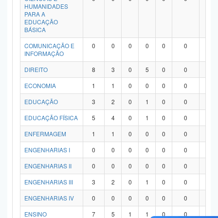
HUMANIDADES
PARA A
EDUCAÇÃO
BÁSICA
COMUNICAÇÃO E
0
0
0
0
0
0
0
INFORMAÇÃO
DIREITO
8
3
0
5
0
0
0
ECONOMIA
1
1
0
0
0
0
0
EDUCAÇÃO
3
2
0
1
0
0
0
EDUCAÇÃO FÍSICA
5
4
0
1
0
0
0
ENFERMAGEM
1
1
0
0
0
0
0
ENGENHARIAS I
0
0
0
0
0
0
0
ENGENHARIAS II
0
0
0
0
0
0
0
ENGENHARIAS III
3
2
0
1
0
0
0
ENGENHARIAS IV
0
0
0
0
0
0
0
ENSINO
7
5
1
1
0
0
0