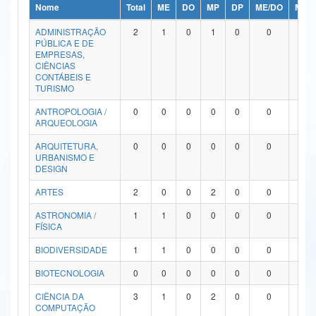
Nome
Total
ME
DO
MP
DP
ME/DO
MP/
Ministério da Ciência, Tecnologia, Inovações e Comunicações
ADMINISTRAÇÃO
2
1
0
1
0
0
0
PÚBLICA E DE
Ministério do Meio Ambiente
EMPRESAS,
CIÊNCIAS
Ministério do Turismo
CONTÁBEIS E
TURISMO
Ministério do Desenvolvimento Regional
ANTROPOLOGIA /
0
0
0
0
0
0
0
ARQUEOLOGIA
Controladoria-Geral da União
ARQUITETURA,
0
0
0
0
0
0
0
URBANISMO E
Ministério da Mulher, da Família e dos Direitos Humanos
DESIGN
Secretaria-Geral
ARTES
2
0
0
2
0
0
0
ASTRONOMIA /
1
1
0
0
0
0
0
Secretaria de Governo
FÍSICA
Gabinete de Segurança Institucional
BIODIVERSIDADE
1
1
0
0
0
0
0
Advocacia-Geral da União
BIOTECNOLOGIA
0
0
0
0
0
0
0
CIÊNCIA DA
3
1
0
2
0
0
0
Banco Central do Brasil
COMPUTAÇÃO