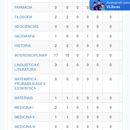
FARMÁCIA
0
0
0
0
0
0
0
FILOSOFIA
2
2
0
0
0
0
0
GEOCIÊNCIAS
0
0
0
0
0
0
0
GEOGRAFIA
1
0
0
1
0
0
0
HISTÓRIA
2
2
0
0
0
0
0
INTERDISCIPLINAR
17
10
0
7
0
0
0
LINGUÍSTICA E
3
3
0
0
0
0
0
LITERATURA
MATEMÁTICA /
0
0
0
0
0
0
0
PROBABILIDADE E
ESTATÍSTICA
MATERIAIS
1
1
0
0
0
0
0
MEDICINA I
2
1
0
1
0
0
0
MEDICINA II
1
1
0
0
0
0
0
MEDICINA III
0
0
0
0
0
0
0