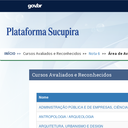
Casa Civil
Ministério da Justiça e
Segurança Pública
Ministério da Agricultura,
Ministério da Educação
Pecuária e Abastecimento
Ministério do Meio Ambiente
Ministério do Turismo
INÍCIO
Cursos Avaliados e Reconhecidos
Nota 6
Área de Av
Secretaria de Governo
Gabinete de Segurança
Institucional
Cursos Avaliados e Reconhecidos
Nome
ADMINISTRAÇÃO PÚBLICA E DE EMPRESAS, CIÊNCIA
ANTROPOLOGIA / ARQUEOLOGIA
ARQUITETURA, URBANISMO E DESIGN