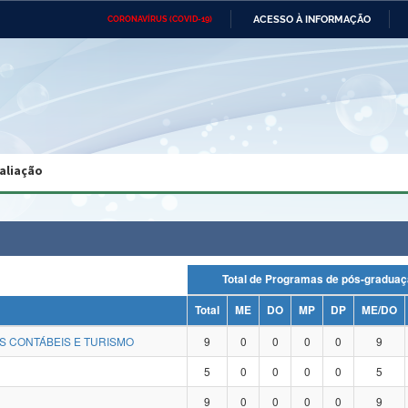
ACESSO À INFORMAÇÃO
CORONAVÍRUS (COVID-19)
Ministério da Defesa
Ministério das Relações
Mini
Exteriores
IR
PARA
O
CONTEÚDO
Ministério da Cidadania
Ministério da Saúde
Mini
Ministério do Desenvolvimento
Controladoria-Geral da União
Minis
Regional
e do
aliação
Advocacia-Geral da União
Banco Central do Brasil
Plana
Total de Programas de pós-gra
Total
ME
DO
MP
DP
ME/DO
S CONTÁBEIS E TURISMO
9
0
0
0
0
9
5
0
0
0
0
5
9
0
0
0
0
9