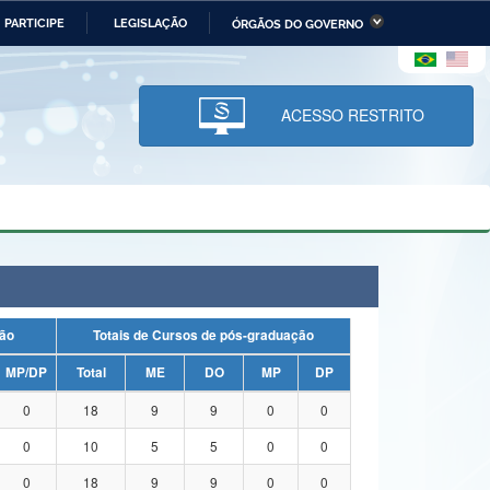
PARTICIPE
LEGISLAÇÃO
ÓRGÃOS DO GOVERNO
stério da Economia
Ministério da Infraestrutura
stério de Minas e Energia
Ministério da Ciência,
Tecnologia, Inovações e
ACESSO RESTRITO
Comunicações
tério da Mulher, da Família
Secretaria-Geral
s Direitos Humanos
lto
duação
Totais de Cursos de pós-graduação
MP/DP
Total
ME
DO
MP
DP
0
18
9
9
0
0
0
10
5
5
0
0
0
18
9
9
0
0