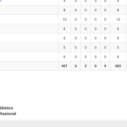
A
4
0
0
0
0
4
8
0
0
0
0
8
10
0
0
0
0
10
6
0
0
0
0
6
6
0
0
0
0
6
5
0
0
0
0
5
6
0
0
0
0
6
407
0
5
0
0
402
adêmico
fissional