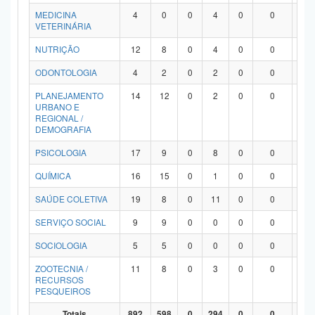
MEDICINA
4
0
0
4
0
0
0
VETERINÁRIA
NUTRIÇÃO
12
8
0
4
0
0
0
ODONTOLOGIA
4
2
0
2
0
0
0
PLANEJAMENTO
14
12
0
2
0
0
0
URBANO E
REGIONAL /
DEMOGRAFIA
PSICOLOGIA
17
9
0
8
0
0
0
QUÍMICA
16
15
0
1
0
0
0
SAÚDE COLETIVA
19
8
0
11
0
0
0
SERVIÇO SOCIAL
9
9
0
0
0
0
0
SOCIOLOGIA
5
5
0
0
0
0
0
ZOOTECNIA /
11
8
0
3
0
0
0
RECURSOS
PESQUEIROS
Totais
892
598
0
294
0
0
0