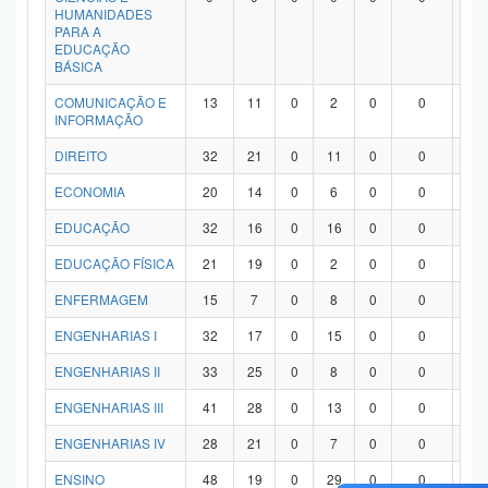
HUMANIDADES
PARA A
EDUCAÇÃO
BÁSICA
COMUNICAÇÃO E
13
11
0
2
0
0
0
INFORMAÇÃO
DIREITO
32
21
0
11
0
0
0
ECONOMIA
20
14
0
6
0
0
0
EDUCAÇÃO
32
16
0
16
0
0
0
EDUCAÇÃO FÍSICA
21
19
0
2
0
0
0
ENFERMAGEM
15
7
0
8
0
0
0
ENGENHARIAS I
32
17
0
15
0
0
0
ENGENHARIAS II
33
25
0
8
0
0
0
ENGENHARIAS III
41
28
0
13
0
0
0
ENGENHARIAS IV
28
21
0
7
0
0
0
ENSINO
48
19
0
29
0
0
0