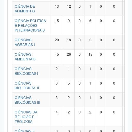
Planalto
CIÊNCIA DE
13
12
0
1
0
0
0
ALIMENTOS
CIÊNCIA POLÍTICA
15
9
0
6
0
0
0
E RELAÇÕES
INTERNACIONAIS
CIÊNCIAS
20
18
0
2
0
0
0
AGRÁRIAS I
CIÊNCIAS
45
26
0
19
0
0
0
AMBIENTAIS
CIÊNCIAS
2
1
0
1
0
0
0
BIOLÓGICAS I
CIÊNCIAS
6
5
0
1
0
0
0
BIOLÓGICAS II
CIÊNCIAS
3
2
0
1
0
0
0
BIOLÓGICAS III
CIÊNCIAS DA
4
2
0
2
0
0
0
RELIGIÃO E
TEOLOGIA
CIÊNCIAS E
0
0
0
0
0
0
0