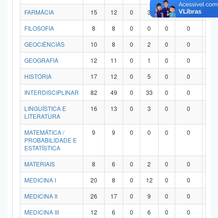
FARMÁCIA
15
12
0
3
0
0
0
FILOSOFIA
8
8
0
0
0
0
0
GEOCIÊNCIAS
10
8
0
2
0
0
0
GEOGRAFIA
12
11
0
1
0
0
0
HISTÓRIA
17
12
0
5
0
0
0
INTERDISCIPLINAR
82
49
0
33
0
0
0
LINGUÍSTICA E
16
13
0
3
0
0
0
LITERATURA
MATEMÁTICA /
9
9
0
0
0
0
0
PROBABILIDADE E
ESTATÍSTICA
MATERIAIS
8
6
0
2
0
0
0
MEDICINA I
20
8
0
12
0
0
0
MEDICINA II
26
17
0
9
0
0
0
MEDICINA III
12
6
0
6
0
0
0