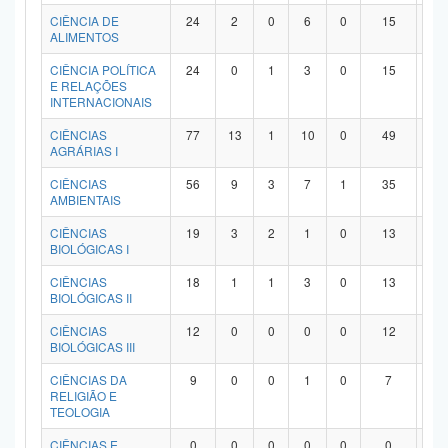
Planalto
CIÊNCIA DE
24
2
0
6
0
15
1
ALIMENTOS
CIÊNCIA POLÍTICA
24
0
1
3
0
15
5
E RELAÇÕES
INTERNACIONAIS
CIÊNCIAS
77
13
1
10
0
49
4
AGRÁRIAS I
CIÊNCIAS
56
9
3
7
1
35
1
AMBIENTAIS
CIÊNCIAS
19
3
2
1
0
13
0
BIOLÓGICAS I
CIÊNCIAS
18
1
1
3
0
13
0
BIOLÓGICAS II
CIÊNCIAS
12
0
0
0
0
12
0
BIOLÓGICAS III
CIÊNCIAS DA
9
0
0
1
0
7
1
RELIGIÃO E
TEOLOGIA
CIÊNCIAS E
0
0
0
0
0
0
0