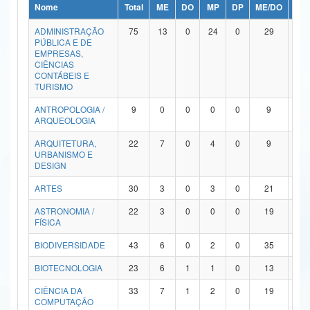
Nome
Total
ME
DO
MP
DP
ME/DO
MP/
Ministério da Ciência, Tecnologia, Inovações e Comunicações
ADMINISTRAÇÃO
75
13
0
24
0
29
9
PÚBLICA E DE
Ministério do Meio Ambiente
EMPRESAS,
CIÊNCIAS
Ministério do Turismo
CONTÁBEIS E
TURISMO
Ministério do Desenvolvimento Regional
ANTROPOLOGIA /
9
0
0
0
0
9
0
ARQUEOLOGIA
Controladoria-Geral da União
ARQUITETURA,
22
7
0
4
0
9
2
URBANISMO E
Ministério da Mulher, da Família e dos Direitos Humanos
DESIGN
Secretaria-Geral
ARTES
30
3
0
3
0
21
3
ASTRONOMIA /
22
3
0
0
0
19
0
Secretaria de Governo
FÍSICA
Gabinete de Segurança Institucional
BIODIVERSIDADE
43
6
0
2
0
35
0
Advocacia-Geral da União
BIOTECNOLOGIA
23
6
1
1
0
13
2
CIÊNCIA DA
33
7
1
2
0
19
4
Banco Central do Brasil
COMPUTAÇÃO