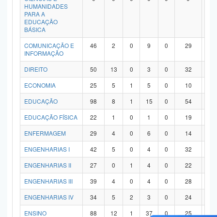
HUMANIDADES
PARA A
EDUCAÇÃO
BÁSICA
COMUNICAÇÃO E
46
2
0
9
0
29
6
INFORMAÇÃO
DIREITO
50
13
0
3
0
32
2
ECONOMIA
25
5
1
5
0
10
4
EDUCAÇÃO
98
8
1
15
0
54
2
EDUCAÇÃO FÍSICA
22
1
0
1
0
19
1
ENFERMAGEM
29
4
0
6
0
14
5
ENGENHARIAS I
42
5
0
4
0
32
1
ENGENHARIAS II
27
0
1
4
0
22
0
ENGENHARIAS III
39
4
0
4
0
28
3
ENGENHARIAS IV
34
5
2
3
0
24
0
ENSINO
88
12
1
37
0
25
1