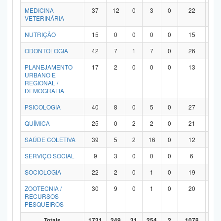
MEDICINA
37
12
0
3
0
22
0
VETERINÁRIA
NUTRIÇÃO
15
0
0
0
0
15
0
ODONTOLOGIA
42
7
1
7
0
26
1
PLANEJAMENTO
17
2
0
0
0
13
2
URBANO E
REGIONAL /
DEMOGRAFIA
PSICOLOGIA
40
8
0
5
0
27
0
QUÍMICA
25
0
2
2
0
21
0
SAÚDE COLETIVA
39
5
2
16
0
12
4
SERVIÇO SOCIAL
9
3
0
0
0
6
0
SOCIOLOGIA
22
2
0
1
0
19
0
ZOOTECNIA /
30
9
0
1
0
20
0
RECURSOS
PESQUEIROS
Totais
1731
249
31
254
2
1078
11