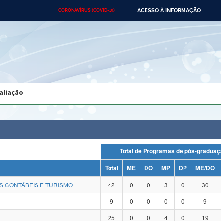
ACESSO À INFORMAÇÃO
CORONAVÍRUS (COVID-19)
Ministério da Defesa
Ministério das Relações
Mini
Exteriores
IR
PARA
O
CONTEÚDO
Ministério da Cidadania
Ministério da Saúde
Mini
Ministério do Desenvolvimento
Controladoria-Geral da União
Minis
Regional
e do
aliação
Advocacia-Geral da União
Banco Central do Brasil
Plana
Total de Programas de pós-grad
Total
ME
DO
MP
DP
ME/DO
S CONTÁBEIS E TURISMO
42
0
0
3
0
30
9
0
0
0
0
9
25
0
0
4
0
19