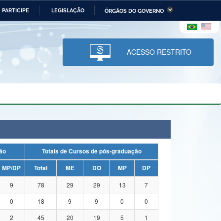
PARTICIPE
LEGISLAÇÃO
ÓRGÃOS DO GOVERNO
stério da Economia
Ministério da Infraestrutura
stério de Minas e Energia
Ministério da Ciência,
Tecnologia, Inovações e
ACESSO RESTRITO
Comunicações
tério da Mulher, da Família
Secretaria-Geral
s Direitos Humanos
lto
uação
Totais de Cursos de pós-graduação
MP/DP
Total
ME
DO
MP
DP
9
78
29
29
13
7
0
18
9
9
0
0
2
45
20
19
5
1