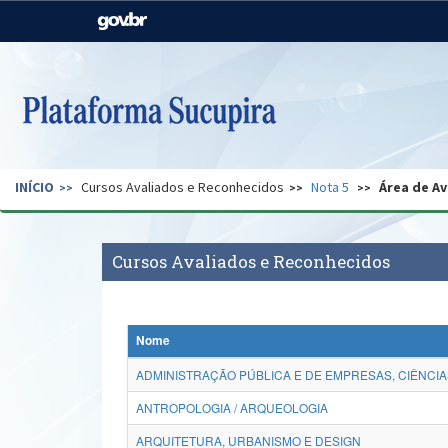
Casa Civil
Ministério da Justiça e
Segurança Pública
Ministério da Agricultura,
Ministério da Educação
Pecuária e Abastecimento
Ministério do Meio Ambiente
Ministério do Turismo
INÍCIO
Cursos Avaliados e Reconhecidos
Nota 5
Área de Av
Secretaria de Governo
Gabinete de Segurança
Institucional
Cursos Avaliados e Reconhecidos
Nome
ADMINISTRAÇÃO PÚBLICA E DE EMPRESAS, CIÊNCIA
ANTROPOLOGIA / ARQUEOLOGIA
ARQUITETURA, URBANISMO E DESIGN