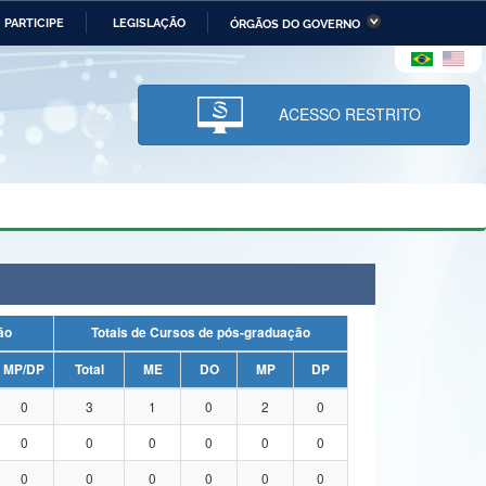
PARTICIPE
LEGISLAÇÃO
ÓRGÃOS DO GOVERNO
stério da Economia
Ministério da Infraestrutura
stério de Minas e Energia
Ministério da Ciência,
Tecnologia, Inovações e
ACESSO RESTRITO
Comunicações
tério da Mulher, da Família
Secretaria-Geral
s Direitos Humanos
lto
uação
Totais de Cursos de pós-graduação
MP/DP
Total
ME
DO
MP
DP
0
3
1
0
2
0
0
0
0
0
0
0
0
0
0
0
0
0