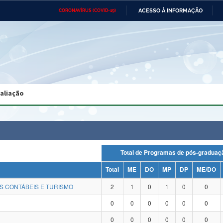
ACESSO À INFORMAÇÃO
CORONAVÍRUS (COVID-19)
Ministério da Defesa
Ministério das Relações
Mini
Exteriores
IR
PARA
O
CONTEÚDO
Ministério da Cidadania
Ministério da Saúde
Mini
Ministério do Desenvolvimento
Controladoria-Geral da União
Minis
Regional
e do
valiação
Advocacia-Geral da União
Banco Central do Brasil
Plana
Total de Programas de pós-grad
Total
ME
DO
MP
DP
ME/DO
S CONTÁBEIS E TURISMO
2
1
0
1
0
0
0
0
0
0
0
0
0
0
0
0
0
0