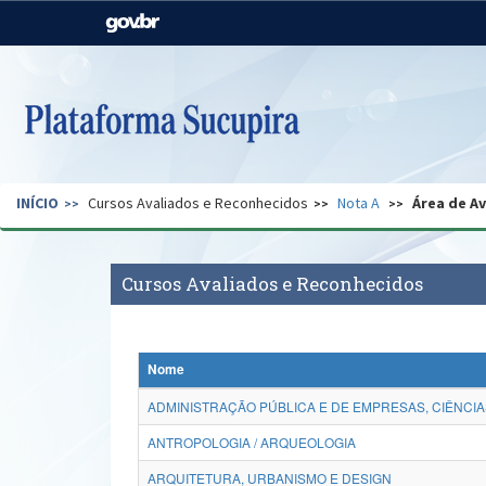
Casa Civil
Ministério da Justiça e
Segurança Pública
Ministério da Agricultura,
Ministério da Educação
Pecuária e Abastecimento
Ministério do Meio Ambiente
Ministério do Turismo
INÍCIO
Cursos Avaliados e Reconhecidos
Nota A
Área de A
Secretaria de Governo
Gabinete de Segurança
Institucional
Cursos Avaliados e Reconhecidos
Nome
ADMINISTRAÇÃO PÚBLICA E DE EMPRESAS, CIÊNCIA
ANTROPOLOGIA / ARQUEOLOGIA
ARQUITETURA, URBANISMO E DESIGN