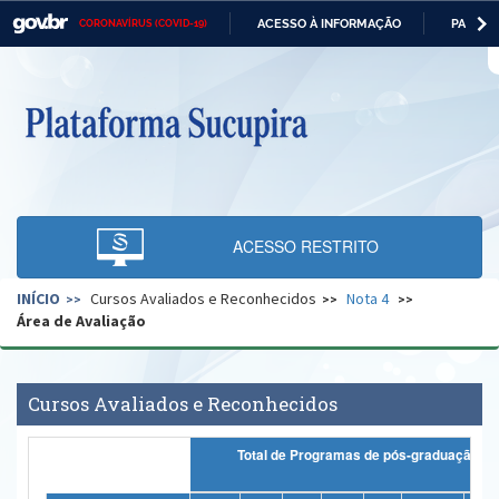
ACESSO À INFORMAÇÃO
PARTICI
CORONAVÍRUS (COVID-19)
Casa Civil
IR
PARA
O
Ministério da Justiça e Segurança Pública
CONTEÚDO
Ministério da Defesa
Ministério das Relações Exteriores
Ministério da Economia
ACESSO RESTRITO
Ministério da Infraestrutura
INÍCIO
Cursos Avaliados e Reconhecidos
Nota 4
Ministério da Agricultura, Pecuária e Abastecimento
Área de Avaliação
Ministério da Educação
Ministério da Cidadania
Cursos Avaliados e Reconhecidos
Ministério da Saúde
Total de Programas de pós-graduação
Ministério de Minas e Energia