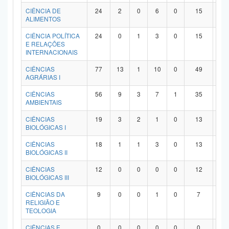
Planalto
CIÊNCIA DE
24
2
0
6
0
15
1
ALIMENTOS
CIÊNCIA POLÍTICA
24
0
1
3
0
15
5
E RELAÇÕES
INTERNACIONAIS
CIÊNCIAS
77
13
1
10
0
49
4
AGRÁRIAS I
CIÊNCIAS
56
9
3
7
1
35
1
AMBIENTAIS
CIÊNCIAS
19
3
2
1
0
13
0
BIOLÓGICAS I
CIÊNCIAS
18
1
1
3
0
13
0
BIOLÓGICAS II
CIÊNCIAS
12
0
0
0
0
12
0
BIOLÓGICAS III
CIÊNCIAS DA
9
0
0
1
0
7
1
RELIGIÃO E
TEOLOGIA
CIÊNCIAS E
0
0
0
0
0
0
0