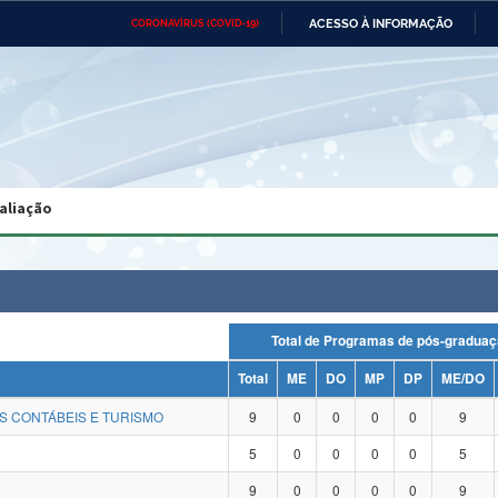
ACESSO À INFORMAÇÃO
CORONAVÍRUS (COVID-19)
Ministério da Defesa
Ministério das Relações
Mini
Exteriores
IR
PARA
O
CONTEÚDO
Ministério da Cidadania
Ministério da Saúde
Mini
Ministério do Desenvolvimento
Controladoria-Geral da União
Minis
Regional
e do
aliação
Advocacia-Geral da União
Banco Central do Brasil
Plana
Total de Programas de pós-gra
Total
ME
DO
MP
DP
ME/DO
S CONTÁBEIS E TURISMO
9
0
0
0
0
9
5
0
0
0
0
5
9
0
0
0
0
9