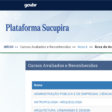
Casa Civil
Ministério da Justiça e
Segurança Pública
Ministério da Agricultura,
Ministério da Educação
Pecuária e Abastecimento
Ministério do Meio Ambiente
Ministério do Turismo
INÍCIO
Cursos Avaliados e Reconhecidos
Nota 6
Área de Av
Secretaria de Governo
Gabinete de Segurança
Institucional
Cursos Avaliados e Reconhecidos
Nome
ADMINISTRAÇÃO PÚBLICA E DE EMPRESAS, CIÊNCIA
ANTROPOLOGIA / ARQUEOLOGIA
ARQUITETURA, URBANISMO E DESIGN