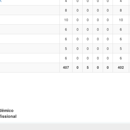
A
4
0
0
0
0
4
8
0
0
0
0
8
10
0
0
0
0
10
6
0
0
0
0
6
6
0
0
0
0
6
5
0
0
0
0
5
6
0
0
0
0
6
407
0
5
0
0
402
adêmico
fissional