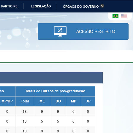
PARTICIPE
LEGISLAÇÃO
ÓRGÃOS DO GOVERNO
stério da Economia
Ministério da Infraestrutura
stério de Minas e Energia
Ministério da Ciência,
Tecnologia, Inovações e
ACESSO RESTRITO
Comunicações
tério da Mulher, da Família
Secretaria-Geral
s Direitos Humanos
lto
duação
Totais de Cursos de pós-graduação
MP/DP
Total
ME
DO
MP
DP
0
18
9
9
0
0
0
10
5
5
0
0
0
18
9
9
0
0