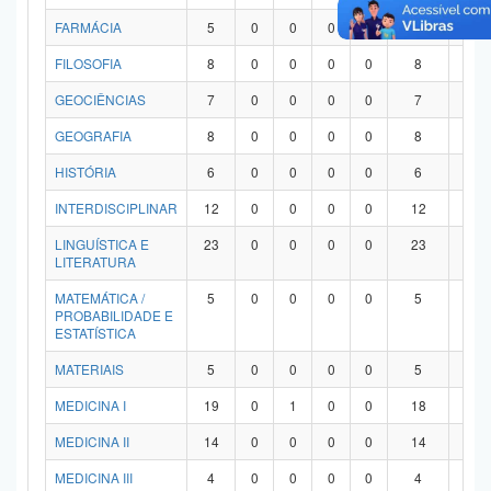
FARMÁCIA
5
0
0
0
0
5
0
FILOSOFIA
8
0
0
0
0
8
0
GEOCIÊNCIAS
7
0
0
0
0
7
0
GEOGRAFIA
8
0
0
0
0
8
0
HISTÓRIA
6
0
0
0
0
6
0
INTERDISCIPLINAR
12
0
0
0
0
12
0
LINGUÍSTICA E
23
0
0
0
0
23
0
LITERATURA
MATEMÁTICA /
5
0
0
0
0
5
0
PROBABILIDADE E
ESTATÍSTICA
MATERIAIS
5
0
0
0
0
5
0
MEDICINA I
19
0
1
0
0
18
0
MEDICINA II
14
0
0
0
0
14
0
MEDICINA III
4
0
0
0
0
4
0