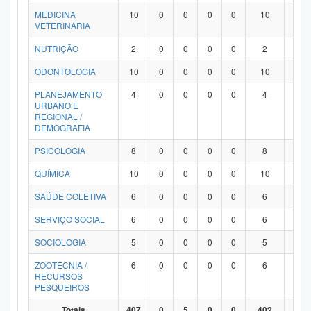
MEDICINA
10
0
0
0
0
10
0
VETERINÁRIA
NUTRIÇÃO
2
0
0
0
0
2
0
ODONTOLOGIA
10
0
0
0
0
10
0
PLANEJAMENTO
4
0
0
0
0
4
0
URBANO E
REGIONAL /
DEMOGRAFIA
PSICOLOGIA
8
0
0
0
0
8
0
QUÍMICA
10
0
0
0
0
10
0
SAÚDE COLETIVA
6
0
0
0
0
6
0
SERVIÇO SOCIAL
6
0
0
0
0
6
0
SOCIOLOGIA
5
0
0
0
0
5
0
ZOOTECNIA /
6
0
0
0
0
6
0
RECURSOS
PESQUEIROS
Totais
407
0
5
0
0
402
0