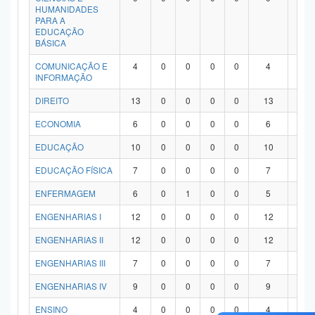
HUMANIDADES
PARA A
EDUCAÇÃO
BÁSICA
COMUNICAÇÃO E
4
0
0
0
0
4
0
INFORMAÇÃO
DIREITO
13
0
0
0
0
13
0
ECONOMIA
6
0
0
0
0
6
0
EDUCAÇÃO
10
0
0
0
0
10
0
EDUCAÇÃO FÍSICA
7
0
0
0
0
7
0
ENFERMAGEM
6
0
1
0
0
5
0
ENGENHARIAS I
12
0
0
0
0
12
0
ENGENHARIAS II
12
0
0
0
0
12
0
ENGENHARIAS III
7
0
0
0
0
7
0
ENGENHARIAS IV
9
0
0
0
0
9
0
ENSINO
4
0
0
0
0
4
0