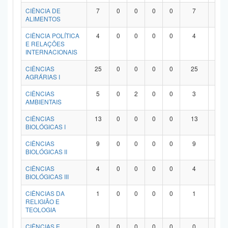
Planalto
CIÊNCIA DE
7
0
0
0
0
7
0
ALIMENTOS
CIÊNCIA POLÍTICA
4
0
0
0
0
4
0
E RELAÇÕES
INTERNACIONAIS
CIÊNCIAS
25
0
0
0
0
25
0
AGRÁRIAS I
CIÊNCIAS
5
0
2
0
0
3
0
AMBIENTAIS
CIÊNCIAS
13
0
0
0
0
13
0
BIOLÓGICAS I
CIÊNCIAS
9
0
0
0
0
9
0
BIOLÓGICAS II
CIÊNCIAS
4
0
0
0
0
4
0
BIOLÓGICAS III
CIÊNCIAS DA
1
0
0
0
0
1
0
RELIGIÃO E
TEOLOGIA
CIÊNCIAS E
0
0
0
0
0
0
0