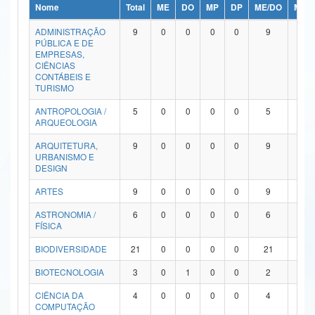
Nome
Total
ME
DO
MP
DP
ME/DO
MP/
Ministério da Ciência, Tecnologia, Inovações e Comunicações
ADMINISTRAÇÃO
9
0
0
0
0
9
0
PÚBLICA E DE
Ministério do Meio Ambiente
EMPRESAS,
CIÊNCIAS
Ministério do Turismo
CONTÁBEIS E
TURISMO
Ministério do Desenvolvimento Regional
ANTROPOLOGIA /
5
0
0
0
0
5
0
ARQUEOLOGIA
Controladoria-Geral da União
ARQUITETURA,
9
0
0
0
0
9
0
URBANISMO E
Ministério da Mulher, da Família e dos Direitos Humanos
DESIGN
Secretaria-Geral
ARTES
9
0
0
0
0
9
0
ASTRONOMIA /
6
0
0
0
0
6
0
Secretaria de Governo
FÍSICA
Gabinete de Segurança Institucional
BIODIVERSIDADE
21
0
0
0
0
21
0
Advocacia-Geral da União
BIOTECNOLOGIA
3
0
1
0
0
2
0
CIÊNCIA DA
4
0
0
0
0
4
0
Banco Central do Brasil
COMPUTAÇÃO