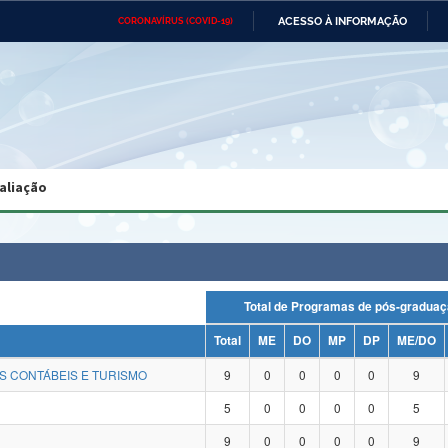
ACESSO À INFORMAÇÃO
CORONAVÍRUS (COVID-19)
Ministério da Defesa
Ministério das Relações
Mini
Exteriores
IR
PARA
O
CONTEÚDO
Ministério da Cidadania
Ministério da Saúde
Mini
Ministério do Desenvolvimento
Controladoria-Geral da União
Minis
Regional
e do
aliação
Advocacia-Geral da União
Banco Central do Brasil
Plana
Total de Programas de pós-gra
Total
ME
DO
MP
DP
ME/DO
S CONTÁBEIS E TURISMO
9
0
0
0
0
9
5
0
0
0
0
5
9
0
0
0
0
9