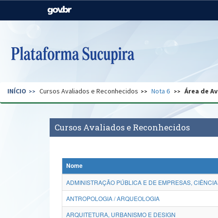
Casa Civil
Ministério da Justiça e
Segurança Pública
Ministério da Agricultura,
Ministério da Educação
Pecuária e Abastecimento
Ministério do Meio Ambiente
Ministério do Turismo
INÍCIO
Cursos Avaliados e Reconhecidos
Nota 6
Área de Av
Secretaria de Governo
Gabinete de Segurança
Institucional
Cursos Avaliados e Reconhecidos
Nome
ADMINISTRAÇÃO PÚBLICA E DE EMPRESAS, CIÊNCIA
ANTROPOLOGIA / ARQUEOLOGIA
ARQUITETURA, URBANISMO E DESIGN