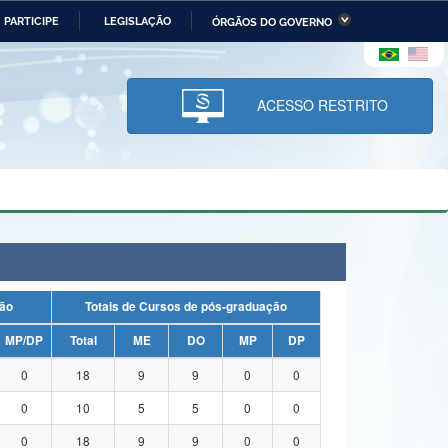
PARTICIPE
LEGISLAÇÃO
ÓRGÃOS DO GOVERNO
stério da Economia
Ministério da Infraestrutura
stério de Minas e Energia
Ministério da Ciência,
Tecnologia, Inovações e
ACESSO RESTRITO
Comunicações
tério da Mulher, da Família
Secretaria-Geral
s Direitos Humanos
lto
duação
Totais de Cursos de pós-graduação
MP/DP
Total
ME
DO
MP
DP
0
18
9
9
0
0
0
10
5
5
0
0
0
18
9
9
0
0