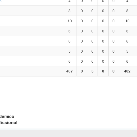
A
4
0
0
0
0
4
8
0
0
0
0
8
10
0
0
0
0
10
6
0
0
0
0
6
6
0
0
0
0
6
5
0
0
0
0
5
6
0
0
0
0
6
407
0
5
0
0
402
adêmico
fissional