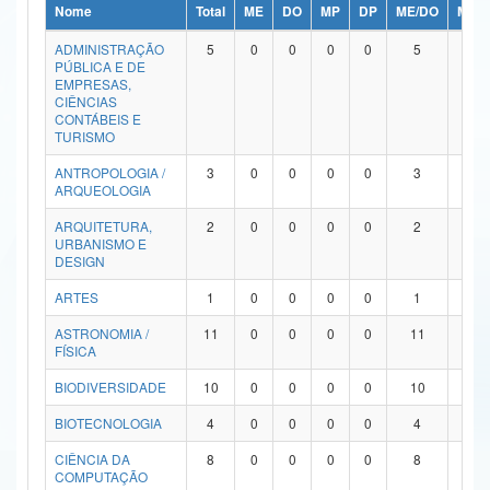
Nome
Total
ME
DO
MP
DP
ME/DO
MP/
Ministério da Ciência, Tecnologia, Inovações e Comunicações
ADMINISTRAÇÃO
5
0
0
0
0
5
0
PÚBLICA E DE
Ministério do Meio Ambiente
EMPRESAS,
CIÊNCIAS
Ministério do Turismo
CONTÁBEIS E
TURISMO
Ministério do Desenvolvimento Regional
ANTROPOLOGIA /
3
0
0
0
0
3
0
ARQUEOLOGIA
Controladoria-Geral da União
ARQUITETURA,
2
0
0
0
0
2
0
URBANISMO E
Ministério da Mulher, da Família e dos Direitos Humanos
DESIGN
Secretaria-Geral
ARTES
1
0
0
0
0
1
0
ASTRONOMIA /
11
0
0
0
0
11
0
Secretaria de Governo
FÍSICA
Gabinete de Segurança Institucional
BIODIVERSIDADE
10
0
0
0
0
10
0
Advocacia-Geral da União
BIOTECNOLOGIA
4
0
0
0
0
4
0
CIÊNCIA DA
8
0
0
0
0
8
0
Banco Central do Brasil
COMPUTAÇÃO