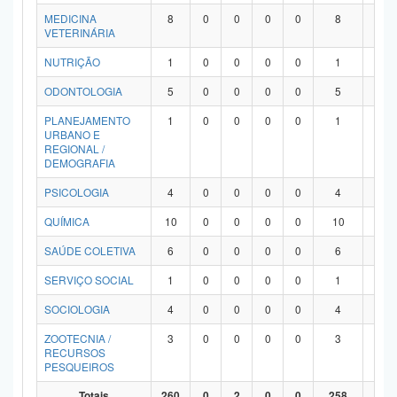
MEDICINA
8
0
0
0
0
8
0
VETERINÁRIA
NUTRIÇÃO
1
0
0
0
0
1
0
ODONTOLOGIA
5
0
0
0
0
5
0
PLANEJAMENTO
1
0
0
0
0
1
0
URBANO E
REGIONAL /
DEMOGRAFIA
PSICOLOGIA
4
0
0
0
0
4
0
QUÍMICA
10
0
0
0
0
10
0
SAÚDE COLETIVA
6
0
0
0
0
6
0
SERVIÇO SOCIAL
1
0
0
0
0
1
0
SOCIOLOGIA
4
0
0
0
0
4
0
ZOOTECNIA /
3
0
0
0
0
3
0
RECURSOS
PESQUEIROS
Totais
260
0
2
0
0
258
0