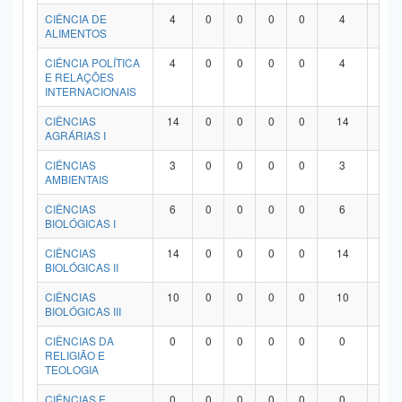
Planalto
CIÊNCIA DE
4
0
0
0
0
4
0
ALIMENTOS
CIÊNCIA POLÍTICA
4
0
0
0
0
4
0
E RELAÇÕES
INTERNACIONAIS
CIÊNCIAS
14
0
0
0
0
14
0
AGRÁRIAS I
CIÊNCIAS
3
0
0
0
0
3
0
AMBIENTAIS
CIÊNCIAS
6
0
0
0
0
6
0
BIOLÓGICAS I
CIÊNCIAS
14
0
0
0
0
14
0
BIOLÓGICAS II
CIÊNCIAS
10
0
0
0
0
10
0
BIOLÓGICAS III
CIÊNCIAS DA
0
0
0
0
0
0
0
RELIGIÃO E
TEOLOGIA
CIÊNCIAS E
0
0
0
0
0
0
0