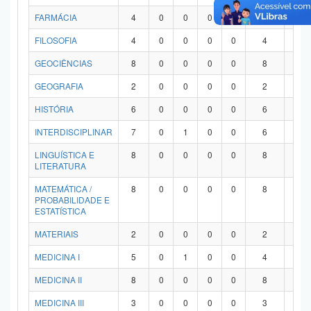
FARMÁCIA
4
0
0
0
0
4
0
FILOSOFIA
4
0
0
0
0
4
0
GEOCIÊNCIAS
8
0
0
0
0
8
0
GEOGRAFIA
2
0
0
0
0
2
0
HISTÓRIA
6
0
0
0
0
6
0
INTERDISCIPLINAR
7
0
1
0
0
6
0
LINGUÍSTICA E
8
0
0
0
0
8
0
LITERATURA
MATEMÁTICA /
8
0
0
0
0
8
0
PROBABILIDADE E
ESTATÍSTICA
MATERIAIS
2
0
0
0
0
2
0
MEDICINA I
5
0
1
0
0
4
0
MEDICINA II
8
0
0
0
0
8
0
MEDICINA III
3
0
0
0
0
3
0