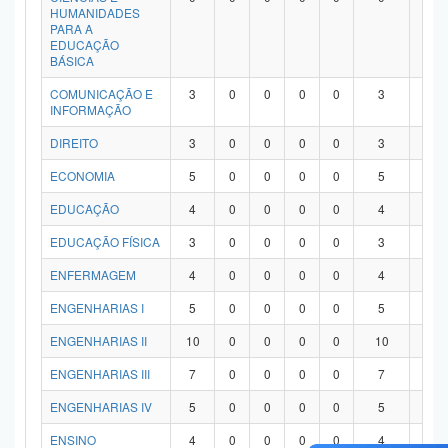
HUMANIDADES
PARA A
EDUCAÇÃO
BÁSICA
COMUNICAÇÃO E
3
0
0
0
0
3
0
INFORMAÇÃO
DIREITO
3
0
0
0
0
3
0
ECONOMIA
5
0
0
0
0
5
0
EDUCAÇÃO
4
0
0
0
0
4
0
EDUCAÇÃO FÍSICA
3
0
0
0
0
3
0
ENFERMAGEM
4
0
0
0
0
4
0
ENGENHARIAS I
5
0
0
0
0
5
0
ENGENHARIAS II
10
0
0
0
0
10
0
ENGENHARIAS III
7
0
0
0
0
7
0
ENGENHARIAS IV
5
0
0
0
0
5
0
ENSINO
4
0
0
0
0
4
0