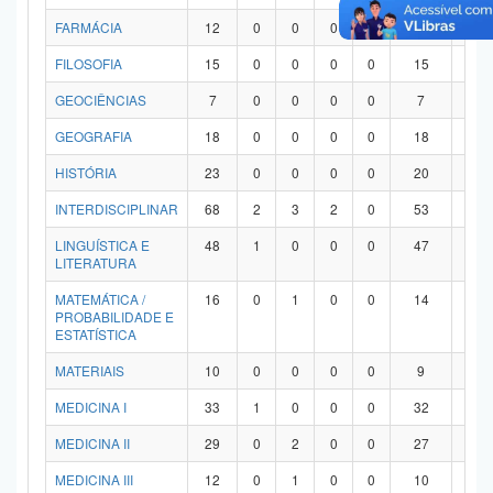
FARMÁCIA
12
0
0
0
0
12
0
FILOSOFIA
15
0
0
0
0
15
0
GEOCIÊNCIAS
7
0
0
0
0
7
0
GEOGRAFIA
18
0
0
0
0
18
0
HISTÓRIA
23
0
0
0
0
20
3
INTERDISCIPLINAR
68
2
3
2
0
53
8
LINGUÍSTICA E
48
1
0
0
0
47
0
LITERATURA
MATEMÁTICA /
16
0
1
0
0
14
1
PROBABILIDADE E
ESTATÍSTICA
MATERIAIS
10
0
0
0
0
9
1
MEDICINA I
33
1
0
0
0
32
0
MEDICINA II
29
0
2
0
0
27
0
MEDICINA III
12
0
1
0
0
10
1