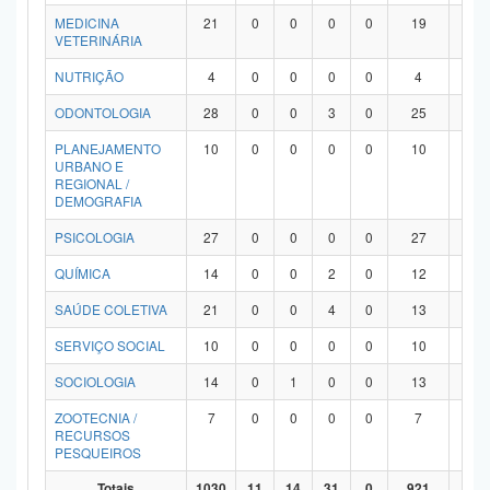
MEDICINA
21
0
0
0
0
19
2
VETERINÁRIA
NUTRIÇÃO
4
0
0
0
0
4
0
ODONTOLOGIA
28
0
0
3
0
25
0
PLANEJAMENTO
10
0
0
0
0
10
0
URBANO E
REGIONAL /
DEMOGRAFIA
PSICOLOGIA
27
0
0
0
0
27
0
QUÍMICA
14
0
0
2
0
12
0
SAÚDE COLETIVA
21
0
0
4
0
13
4
SERVIÇO SOCIAL
10
0
0
0
0
10
0
SOCIOLOGIA
14
0
1
0
0
13
0
ZOOTECNIA /
7
0
0
0
0
7
0
RECURSOS
PESQUEIROS
Totais
1030
11
14
31
0
921
53