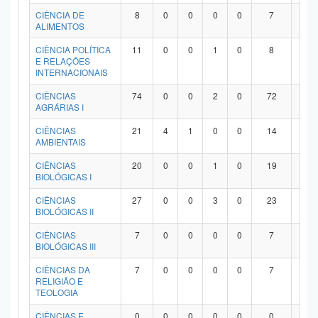
Planalto
CIÊNCIA DE
8
0
0
0
0
7
1
ALIMENTOS
CIÊNCIA POLÍTICA
11
0
0
1
0
8
2
E RELAÇÕES
INTERNACIONAIS
CIÊNCIAS
74
0
0
2
0
72
0
AGRÁRIAS I
CIÊNCIAS
21
4
1
0
0
14
2
AMBIENTAIS
CIÊNCIAS
20
0
0
1
0
19
0
BIOLÓGICAS I
CIÊNCIAS
27
0
0
3
0
23
1
BIOLÓGICAS II
CIÊNCIAS
7
0
0
0
0
7
0
BIOLÓGICAS III
CIÊNCIAS DA
7
0
0
0
0
7
0
RELIGIÃO E
TEOLOGIA
CIÊNCIAS E
0
0
0
0
0
0
0