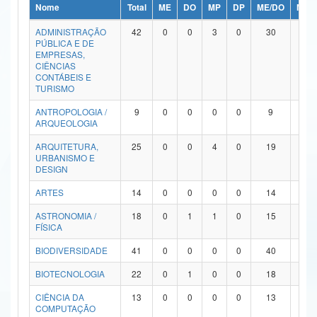
Nome
Total
ME
DO
MP
DP
ME/DO
MP/
Ministério da Ciência, Tecnologia, Inovações e Comunicações
ADMINISTRAÇÃO
42
0
0
3
0
30
9
PÚBLICA E DE
Ministério do Meio Ambiente
EMPRESAS,
CIÊNCIAS
Ministério do Turismo
CONTÁBEIS E
TURISMO
Ministério do Desenvolvimento Regional
ANTROPOLOGIA /
9
0
0
0
0
9
0
ARQUEOLOGIA
Controladoria-Geral da União
ARQUITETURA,
25
0
0
4
0
19
2
URBANISMO E
Ministério da Mulher, da Família e dos Direitos Humanos
DESIGN
Secretaria-Geral
ARTES
14
0
0
0
0
14
0
ASTRONOMIA /
18
0
1
1
0
15
1
Secretaria de Governo
FÍSICA
Gabinete de Segurança Institucional
BIODIVERSIDADE
41
0
0
0
0
40
1
Advocacia-Geral da União
BIOTECNOLOGIA
22
0
1
0
0
18
3
CIÊNCIA DA
13
0
0
0
0
13
0
Banco Central do Brasil
COMPUTAÇÃO