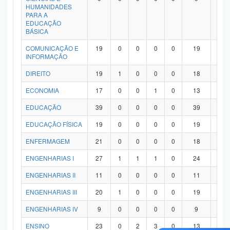
HUMANIDADES
PARA A
EDUCAÇÃO
BÁSICA
COMUNICAÇÃO E
19
0
0
0
0
19
0
INFORMAÇÃO
DIREITO
19
1
0
0
0
18
0
ECONOMIA
17
0
0
1
0
13
3
EDUCAÇÃO
39
0
0
0
0
39
0
EDUCAÇÃO FÍSICA
19
0
0
0
0
19
0
ENFERMAGEM
21
0
0
0
0
18
3
ENGENHARIAS I
27
1
1
1
0
24
0
ENGENHARIAS II
11
0
0
0
0
11
0
ENGENHARIAS III
20
1
0
0
0
19
0
ENGENHARIAS IV
9
0
0
0
0
9
0
ENSINO
23
0
2
3
0
13
5