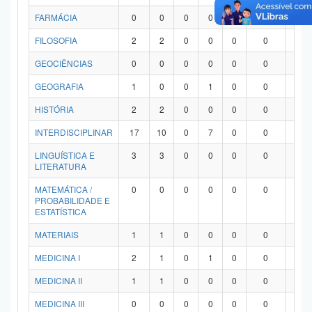
FARMÁCIA
0
0
0
0
0
0
0
FILOSOFIA
2
2
0
0
0
0
0
GEOCIÊNCIAS
0
0
0
0
0
0
0
GEOGRAFIA
1
0
0
1
0
0
0
HISTÓRIA
2
2
0
0
0
0
0
INTERDISCIPLINAR
17
10
0
7
0
0
0
LINGUÍSTICA E
3
3
0
0
0
0
0
LITERATURA
MATEMÁTICA /
0
0
0
0
0
0
0
PROBABILIDADE E
ESTATÍSTICA
MATERIAIS
1
1
0
0
0
0
0
MEDICINA I
2
1
0
1
0
0
0
MEDICINA II
1
1
0
0
0
0
0
MEDICINA III
0
0
0
0
0
0
0