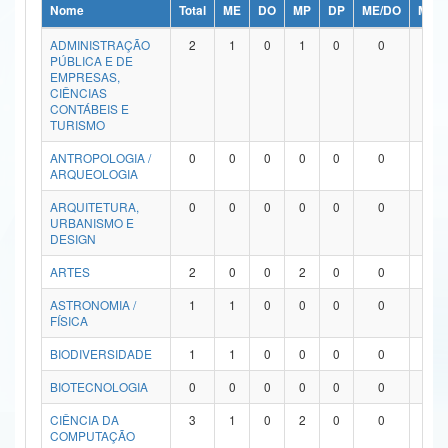
Nome
Total
ME
DO
MP
DP
ME/DO
MP/
Ministério da Ciência, Tecnologia, Inovações e Comunicações
ADMINISTRAÇÃO
2
1
0
1
0
0
0
PÚBLICA E DE
Ministério do Meio Ambiente
EMPRESAS,
CIÊNCIAS
Ministério do Turismo
CONTÁBEIS E
TURISMO
Ministério do Desenvolvimento Regional
ANTROPOLOGIA /
0
0
0
0
0
0
0
ARQUEOLOGIA
Controladoria-Geral da União
ARQUITETURA,
0
0
0
0
0
0
0
URBANISMO E
Ministério da Mulher, da Família e dos Direitos Humanos
DESIGN
Secretaria-Geral
ARTES
2
0
0
2
0
0
0
ASTRONOMIA /
1
1
0
0
0
0
0
Secretaria de Governo
FÍSICA
Gabinete de Segurança Institucional
BIODIVERSIDADE
1
1
0
0
0
0
0
Advocacia-Geral da União
BIOTECNOLOGIA
0
0
0
0
0
0
0
CIÊNCIA DA
3
1
0
2
0
0
0
Banco Central do Brasil
COMPUTAÇÃO