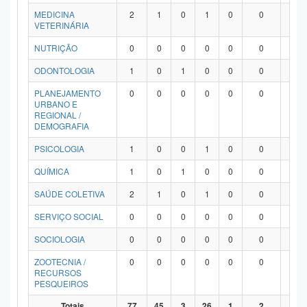
MEDICINA
2
1
0
1
0
0
0
VETERINÁRIA
NUTRIÇÃO
0
0
0
0
0
0
0
ODONTOLOGIA
1
0
1
0
0
0
0
PLANEJAMENTO
0
0
0
0
0
0
0
URBANO E
REGIONAL /
DEMOGRAFIA
PSICOLOGIA
1
0
0
1
0
0
0
QUÍMICA
1
0
1
0
0
0
0
SAÚDE COLETIVA
2
1
0
1
0
0
0
SERVIÇO SOCIAL
0
0
0
0
0
0
0
SOCIOLOGIA
0
0
0
0
0
0
0
ZOOTECNIA /
0
0
0
0
0
0
0
RECURSOS
PESQUEIROS
Totais
77
45
3
26
1
2
0