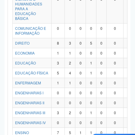
HUMANIDADES
PARA A
EDUCAÇÃO
BÁSICA
COMUNICAÇÃO E
0
0
0
0
0
0
0
INFORMAÇÃO
DIREITO
8
3
0
5
0
0
0
ECONOMIA
1
1
0
0
0
0
0
EDUCAÇÃO
3
2
0
1
0
0
0
EDUCAÇÃO FÍSICA
5
4
0
1
0
0
0
ENFERMAGEM
1
1
0
0
0
0
0
ENGENHARIAS I
0
0
0
0
0
0
0
ENGENHARIAS II
0
0
0
0
0
0
0
ENGENHARIAS III
3
2
0
1
0
0
0
ENGENHARIAS IV
0
0
0
0
0
0
0
ENSINO
7
5
1
1
0
0
0