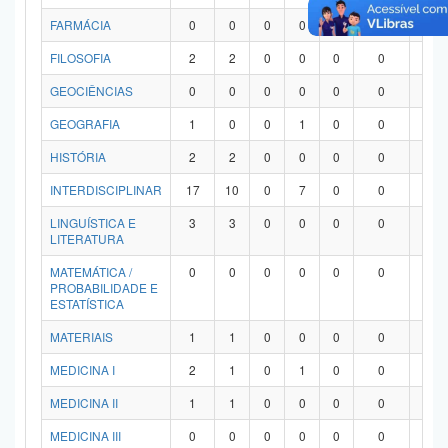
FARMÁCIA
0
0
0
0
0
0
0
FILOSOFIA
2
2
0
0
0
0
0
GEOCIÊNCIAS
0
0
0
0
0
0
0
GEOGRAFIA
1
0
0
1
0
0
0
HISTÓRIA
2
2
0
0
0
0
0
INTERDISCIPLINAR
17
10
0
7
0
0
0
LINGUÍSTICA E
3
3
0
0
0
0
0
LITERATURA
MATEMÁTICA /
0
0
0
0
0
0
0
PROBABILIDADE E
ESTATÍSTICA
MATERIAIS
1
1
0
0
0
0
0
MEDICINA I
2
1
0
1
0
0
0
MEDICINA II
1
1
0
0
0
0
0
MEDICINA III
0
0
0
0
0
0
0