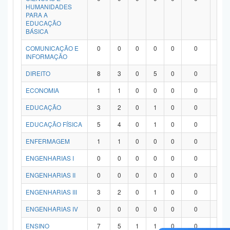
HUMANIDADES
PARA A
EDUCAÇÃO
BÁSICA
COMUNICAÇÃO E
0
0
0
0
0
0
0
INFORMAÇÃO
DIREITO
8
3
0
5
0
0
0
ECONOMIA
1
1
0
0
0
0
0
EDUCAÇÃO
3
2
0
1
0
0
0
EDUCAÇÃO FÍSICA
5
4
0
1
0
0
0
ENFERMAGEM
1
1
0
0
0
0
0
ENGENHARIAS I
0
0
0
0
0
0
0
ENGENHARIAS II
0
0
0
0
0
0
0
ENGENHARIAS III
3
2
0
1
0
0
0
ENGENHARIAS IV
0
0
0
0
0
0
0
ENSINO
7
5
1
1
0
0
0