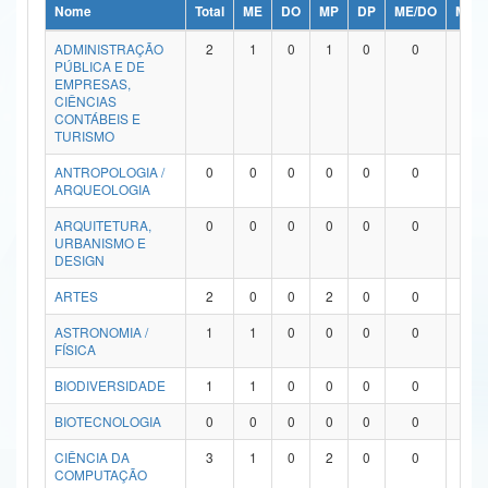
Nome
Total
ME
DO
MP
DP
ME/DO
MP/
Ministério da Ciência, Tecnologia, Inovações e Comunicações
ADMINISTRAÇÃO
2
1
0
1
0
0
0
PÚBLICA E DE
Ministério do Meio Ambiente
EMPRESAS,
CIÊNCIAS
Ministério do Turismo
CONTÁBEIS E
TURISMO
Ministério do Desenvolvimento Regional
ANTROPOLOGIA /
0
0
0
0
0
0
0
ARQUEOLOGIA
Controladoria-Geral da União
ARQUITETURA,
0
0
0
0
0
0
0
URBANISMO E
Ministério da Mulher, da Família e dos Direitos Humanos
DESIGN
Secretaria-Geral
ARTES
2
0
0
2
0
0
0
ASTRONOMIA /
1
1
0
0
0
0
0
Secretaria de Governo
FÍSICA
Gabinete de Segurança Institucional
BIODIVERSIDADE
1
1
0
0
0
0
0
Advocacia-Geral da União
BIOTECNOLOGIA
0
0
0
0
0
0
0
CIÊNCIA DA
3
1
0
2
0
0
0
Banco Central do Brasil
COMPUTAÇÃO