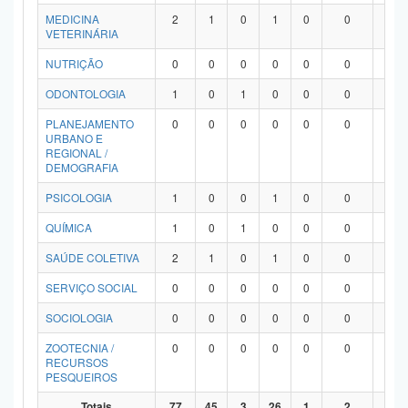
MEDICINA
2
1
0
1
0
0
0
VETERINÁRIA
NUTRIÇÃO
0
0
0
0
0
0
0
ODONTOLOGIA
1
0
1
0
0
0
0
PLANEJAMENTO
0
0
0
0
0
0
0
URBANO E
REGIONAL /
DEMOGRAFIA
PSICOLOGIA
1
0
0
1
0
0
0
QUÍMICA
1
0
1
0
0
0
0
SAÚDE COLETIVA
2
1
0
1
0
0
0
SERVIÇO SOCIAL
0
0
0
0
0
0
0
SOCIOLOGIA
0
0
0
0
0
0
0
ZOOTECNIA /
0
0
0
0
0
0
0
RECURSOS
PESQUEIROS
Totais
77
45
3
26
1
2
0