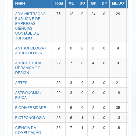
Nome
Total
ME
DO
MP
DP
ME/DO
MP/
Ministério da Ciência, Tecnologia, Inovações e Comunicações
ADMINISTRAÇÃO
75
13
0
24
0
29
9
PÚBLICA E DE
Ministério do Meio Ambiente
EMPRESAS,
CIÊNCIAS
Ministério do Turismo
CONTÁBEIS E
TURISMO
Ministério do Desenvolvimento Regional
ANTROPOLOGIA /
9
0
0
0
0
9
0
ARQUEOLOGIA
Controladoria-Geral da União
ARQUITETURA,
22
7
0
4
0
9
2
URBANISMO E
Ministério da Mulher, da Família e dos Direitos Humanos
DESIGN
Secretaria-Geral
ARTES
30
3
0
3
0
21
3
ASTRONOMIA /
22
3
0
0
0
19
0
Secretaria de Governo
FÍSICA
Gabinete de Segurança Institucional
BIODIVERSIDADE
43
6
0
2
0
35
0
Advocacia-Geral da União
BIOTECNOLOGIA
23
6
1
1
0
13
2
CIÊNCIA DA
33
7
1
2
0
19
4
Banco Central do Brasil
COMPUTAÇÃO