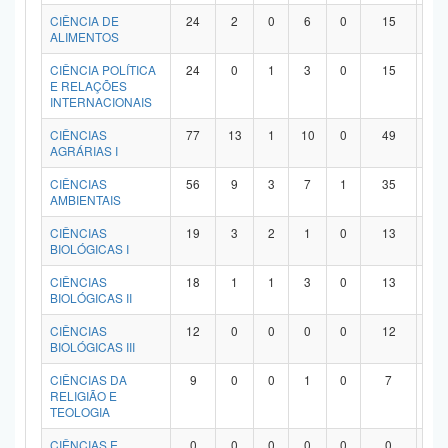
Planalto
CIÊNCIA DE
24
2
0
6
0
15
1
ALIMENTOS
CIÊNCIA POLÍTICA
24
0
1
3
0
15
5
E RELAÇÕES
INTERNACIONAIS
CIÊNCIAS
77
13
1
10
0
49
4
AGRÁRIAS I
CIÊNCIAS
56
9
3
7
1
35
1
AMBIENTAIS
CIÊNCIAS
19
3
2
1
0
13
0
BIOLÓGICAS I
CIÊNCIAS
18
1
1
3
0
13
0
BIOLÓGICAS II
CIÊNCIAS
12
0
0
0
0
12
0
BIOLÓGICAS III
CIÊNCIAS DA
9
0
0
1
0
7
1
RELIGIÃO E
TEOLOGIA
CIÊNCIAS E
0
0
0
0
0
0
0