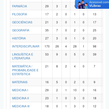
FARMÁCIA
29
3
2
1
0
21
2
FILOSOFIA
17
2
0
1
0
13
1
GEOCIÊNCIAS
21
3
0
1
0
17
0
GEOGRAFIA
35
7
0
2
0
25
1
HISTÓRIA
27
3
0
1
0
20
3
INTERDISCIPLINAR
170
26
4
28
1
98
1
LINGUÍSTICA E
53
9
0
5
0
39
0
LITERATURA
MATEMÁTICA /
21
8
2
4
0
7
0
PROBABILIDADE E
ESTATÍSTICA
MATERIAIS
16
5
0
2
0
9
0
MEDICINA I
29
2
1
10
0
16
0
MEDICINA II
23
1
0
3
0
18
1
MEDICINA III
18
0
1
3
0
12
2