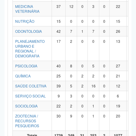
MEDICINA
37
12
0
3
0
22
0
VETERINÁRIA
NUTRIÇÃO
15
0
0
0
0
15
0
ODONTOLOGIA
42
7
1
7
0
26
1
PLANEJAMENTO
17
2
0
0
0
13
2
URBANO E
REGIONAL /
DEMOGRAFIA
PSICOLOGIA
40
8
0
5
0
27
0
QUÍMICA
25
0
2
2
0
21
0
SAÚDE COLETIVA
39
5
2
16
0
12
4
SERVIÇO SOCIAL
9
3
0
0
0
6
0
SOCIOLOGIA
22
2
0
1
0
19
0
ZOOTECNIA /
30
9
0
1
0
20
0
RECURSOS
PESQUEIROS
Totais
1729
249
31
253
2
1077
11