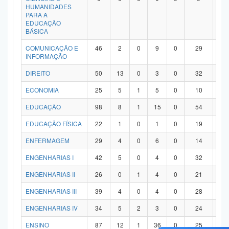
HUMANIDADES
PARA A
EDUCAÇÃO
BÁSICA
COMUNICAÇÃO E
46
2
0
9
0
29
6
INFORMAÇÃO
DIREITO
50
13
0
3
0
32
2
ECONOMIA
25
5
1
5
0
10
4
EDUCAÇÃO
98
8
1
15
0
54
2
EDUCAÇÃO FÍSICA
22
1
0
1
0
19
1
ENFERMAGEM
29
4
0
6
0
14
5
ENGENHARIAS I
42
5
0
4
0
32
1
ENGENHARIAS II
26
0
1
4
0
21
0
ENGENHARIAS III
39
4
0
4
0
28
3
ENGENHARIAS IV
34
5
2
3
0
24
0
ENSINO
87
12
1
36
0
25
1