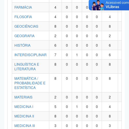
FARMÁCIA
4
0
0
0
0
4
0
FILOSOFIA
4
0
0
0
0
4
0
GEOCIÊNCIAS
8
0
0
0
0
8
0
GEOGRAFIA
2
0
0
0
0
2
0
HISTÓRIA
6
0
0
0
0
6
0
INTERDISCIPLINAR
7
0
1
0
0
6
0
LINGUÍSTICA E
8
0
0
0
0
8
0
LITERATURA
MATEMÁTICA /
8
0
0
0
0
8
0
PROBABILIDADE E
ESTATÍSTICA
MATERIAIS
2
0
0
0
0
2
0
MEDICINA I
5
0
1
0
0
4
0
MEDICINA II
8
0
0
0
0
8
0
MEDICINA III
3
0
0
0
0
3
0