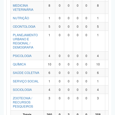
MEDICINA
8
0
0
0
0
8
0
VETERINÁRIA
NUTRIÇÃO
1
0
0
0
0
1
0
ODONTOLOGIA
5
0
0
0
0
5
0
PLANEJAMENTO
1
0
0
0
0
1
0
URBANO E
REGIONAL /
DEMOGRAFIA
PSICOLOGIA
4
0
0
0
0
4
0
QUÍMICA
10
0
0
0
0
10
0
SAÚDE COLETIVA
6
0
0
0
0
6
0
SERVIÇO SOCIAL
1
0
0
0
0
1
0
SOCIOLOGIA
4
0
0
0
0
4
0
ZOOTECNIA /
3
0
0
0
0
3
0
RECURSOS
PESQUEIROS
Totais
260
0
2
0
0
258
0