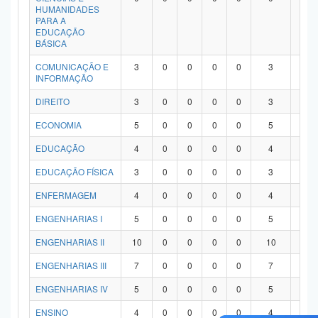
HUMANIDADES
PARA A
EDUCAÇÃO
BÁSICA
COMUNICAÇÃO E
3
0
0
0
0
3
0
INFORMAÇÃO
DIREITO
3
0
0
0
0
3
0
ECONOMIA
5
0
0
0
0
5
0
EDUCAÇÃO
4
0
0
0
0
4
0
EDUCAÇÃO FÍSICA
3
0
0
0
0
3
0
ENFERMAGEM
4
0
0
0
0
4
0
ENGENHARIAS I
5
0
0
0
0
5
0
ENGENHARIAS II
10
0
0
0
0
10
0
ENGENHARIAS III
7
0
0
0
0
7
0
ENGENHARIAS IV
5
0
0
0
0
5
0
ENSINO
4
0
0
0
0
4
0