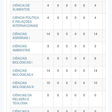
Planalto
CIÊNCIA DE
4
0
0
0
0
4
0
ALIMENTOS
CIÊNCIA POLÍTICA
4
0
0
0
0
4
0
E RELAÇÕES
INTERNACIONAIS
CIÊNCIAS
14
0
0
0
0
14
0
AGRÁRIAS I
CIÊNCIAS
3
0
0
0
0
3
0
AMBIENTAIS
CIÊNCIAS
6
0
0
0
0
6
0
BIOLÓGICAS I
CIÊNCIAS
14
0
0
0
0
14
0
BIOLÓGICAS II
CIÊNCIAS
10
0
0
0
0
10
0
BIOLÓGICAS III
CIÊNCIAS DA
0
0
0
0
0
0
0
RELIGIÃO E
TEOLOGIA
CIÊNCIAS E
0
0
0
0
0
0
0