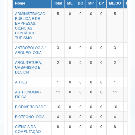
Nome
Total
ME
DO
MP
DP
ME/DO
MP/
Ministério da Ciência, Tecnologia, Inovações e Comunicações
ADMINISTRAÇÃO
5
0
0
0
0
5
0
PÚBLICA E DE
Ministério do Meio Ambiente
EMPRESAS,
CIÊNCIAS
Ministério do Turismo
CONTÁBEIS E
TURISMO
Ministério do Desenvolvimento Regional
ANTROPOLOGIA /
3
0
0
0
0
3
0
ARQUEOLOGIA
Controladoria-Geral da União
ARQUITETURA,
2
0
0
0
0
2
0
URBANISMO E
Ministério da Mulher, da Família e dos Direitos Humanos
DESIGN
Secretaria-Geral
ARTES
1
0
0
0
0
1
0
ASTRONOMIA /
11
0
0
0
0
11
0
Secretaria de Governo
FÍSICA
Gabinete de Segurança Institucional
BIODIVERSIDADE
10
0
0
0
0
10
0
Advocacia-Geral da União
BIOTECNOLOGIA
4
0
0
0
0
4
0
CIÊNCIA DA
8
0
0
0
0
8
0
Banco Central do Brasil
COMPUTAÇÃO