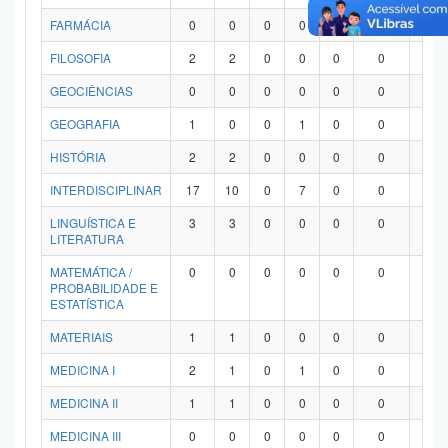
FARMÁCIA
0
0
0
0
0
0
0
FILOSOFIA
2
2
0
0
0
0
0
GEOCIÊNCIAS
0
0
0
0
0
0
0
GEOGRAFIA
1
0
0
1
0
0
0
HISTÓRIA
2
2
0
0
0
0
0
INTERDISCIPLINAR
17
10
0
7
0
0
0
LINGUÍSTICA E
3
3
0
0
0
0
0
LITERATURA
MATEMÁTICA /
0
0
0
0
0
0
0
PROBABILIDADE E
ESTATÍSTICA
MATERIAIS
1
1
0
0
0
0
0
MEDICINA I
2
1
0
1
0
0
0
MEDICINA II
1
1
0
0
0
0
0
MEDICINA III
0
0
0
0
0
0
0