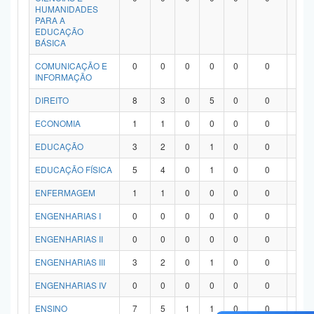
HUMANIDADES
PARA A
EDUCAÇÃO
BÁSICA
COMUNICAÇÃO E
0
0
0
0
0
0
0
INFORMAÇÃO
DIREITO
8
3
0
5
0
0
0
ECONOMIA
1
1
0
0
0
0
0
EDUCAÇÃO
3
2
0
1
0
0
0
EDUCAÇÃO FÍSICA
5
4
0
1
0
0
0
ENFERMAGEM
1
1
0
0
0
0
0
ENGENHARIAS I
0
0
0
0
0
0
0
ENGENHARIAS II
0
0
0
0
0
0
0
ENGENHARIAS III
3
2
0
1
0
0
0
ENGENHARIAS IV
0
0
0
0
0
0
0
ENSINO
7
5
1
1
0
0
0