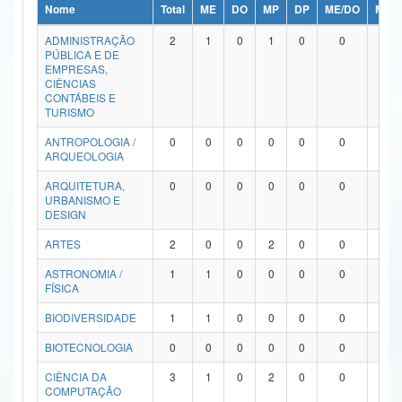
Nome
Total
ME
DO
MP
DP
ME/DO
MP/
Ministério da Ciência, Tecnologia, Inovações e Comunicações
ADMINISTRAÇÃO
2
1
0
1
0
0
0
PÚBLICA E DE
Ministério do Meio Ambiente
EMPRESAS,
CIÊNCIAS
Ministério do Turismo
CONTÁBEIS E
TURISMO
Ministério do Desenvolvimento Regional
ANTROPOLOGIA /
0
0
0
0
0
0
0
ARQUEOLOGIA
Controladoria-Geral da União
ARQUITETURA,
0
0
0
0
0
0
0
URBANISMO E
Ministério da Mulher, da Família e dos Direitos Humanos
DESIGN
Secretaria-Geral
ARTES
2
0
0
2
0
0
0
ASTRONOMIA /
1
1
0
0
0
0
0
Secretaria de Governo
FÍSICA
Gabinete de Segurança Institucional
BIODIVERSIDADE
1
1
0
0
0
0
0
Advocacia-Geral da União
BIOTECNOLOGIA
0
0
0
0
0
0
0
CIÊNCIA DA
3
1
0
2
0
0
0
Banco Central do Brasil
COMPUTAÇÃO