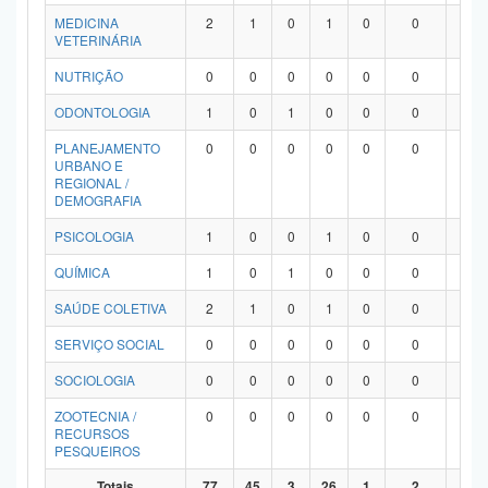
MEDICINA
2
1
0
1
0
0
0
VETERINÁRIA
NUTRIÇÃO
0
0
0
0
0
0
0
ODONTOLOGIA
1
0
1
0
0
0
0
PLANEJAMENTO
0
0
0
0
0
0
0
URBANO E
REGIONAL /
DEMOGRAFIA
PSICOLOGIA
1
0
0
1
0
0
0
QUÍMICA
1
0
1
0
0
0
0
SAÚDE COLETIVA
2
1
0
1
0
0
0
SERVIÇO SOCIAL
0
0
0
0
0
0
0
SOCIOLOGIA
0
0
0
0
0
0
0
ZOOTECNIA /
0
0
0
0
0
0
0
RECURSOS
PESQUEIROS
Totais
77
45
3
26
1
2
0