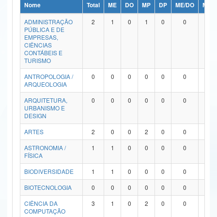
Nome
Total
ME
DO
MP
DP
ME/DO
MP/
Ministério da Ciência, Tecnologia, Inovações e Comunicações
ADMINISTRAÇÃO
2
1
0
1
0
0
0
PÚBLICA E DE
Ministério do Meio Ambiente
EMPRESAS,
CIÊNCIAS
Ministério do Turismo
CONTÁBEIS E
TURISMO
Ministério do Desenvolvimento Regional
ANTROPOLOGIA /
0
0
0
0
0
0
0
ARQUEOLOGIA
Controladoria-Geral da União
ARQUITETURA,
0
0
0
0
0
0
0
URBANISMO E
Ministério da Mulher, da Família e dos Direitos Humanos
DESIGN
Secretaria-Geral
ARTES
2
0
0
2
0
0
0
ASTRONOMIA /
1
1
0
0
0
0
0
Secretaria de Governo
FÍSICA
Gabinete de Segurança Institucional
BIODIVERSIDADE
1
1
0
0
0
0
0
Advocacia-Geral da União
BIOTECNOLOGIA
0
0
0
0
0
0
0
CIÊNCIA DA
3
1
0
2
0
0
0
Banco Central do Brasil
COMPUTAÇÃO