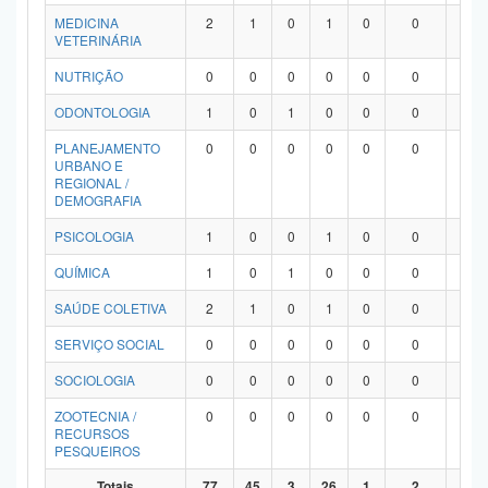
MEDICINA
2
1
0
1
0
0
0
VETERINÁRIA
NUTRIÇÃO
0
0
0
0
0
0
0
ODONTOLOGIA
1
0
1
0
0
0
0
PLANEJAMENTO
0
0
0
0
0
0
0
URBANO E
REGIONAL /
DEMOGRAFIA
PSICOLOGIA
1
0
0
1
0
0
0
QUÍMICA
1
0
1
0
0
0
0
SAÚDE COLETIVA
2
1
0
1
0
0
0
SERVIÇO SOCIAL
0
0
0
0
0
0
0
SOCIOLOGIA
0
0
0
0
0
0
0
ZOOTECNIA /
0
0
0
0
0
0
0
RECURSOS
PESQUEIROS
Totais
77
45
3
26
1
2
0