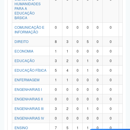
HUMANIDADES
PARA A
EDUCAÇÃO
BÁSICA
COMUNICAÇÃO E
0
0
0
0
0
0
0
INFORMAÇÃO
DIREITO
8
3
0
5
0
0
0
ECONOMIA
1
1
0
0
0
0
0
EDUCAÇÃO
3
2
0
1
0
0
0
EDUCAÇÃO FÍSICA
5
4
0
1
0
0
0
ENFERMAGEM
1
1
0
0
0
0
0
ENGENHARIAS I
0
0
0
0
0
0
0
ENGENHARIAS II
0
0
0
0
0
0
0
ENGENHARIAS III
3
2
0
1
0
0
0
ENGENHARIAS IV
0
0
0
0
0
0
0
ENSINO
7
5
1
1
0
0
0