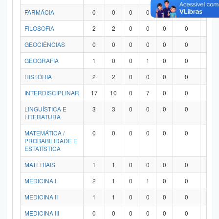
FARMÁCIA
0
0
0
0
0
0
0
FILOSOFIA
2
2
0
0
0
0
0
GEOCIÊNCIAS
0
0
0
0
0
0
0
GEOGRAFIA
1
0
0
1
0
0
0
HISTÓRIA
2
2
0
0
0
0
0
INTERDISCIPLINAR
17
10
0
7
0
0
0
LINGUÍSTICA E
3
3
0
0
0
0
0
LITERATURA
MATEMÁTICA /
0
0
0
0
0
0
0
PROBABILIDADE E
ESTATÍSTICA
MATERIAIS
1
1
0
0
0
0
0
MEDICINA I
2
1
0
1
0
0
0
MEDICINA II
1
1
0
0
0
0
0
MEDICINA III
0
0
0
0
0
0
0