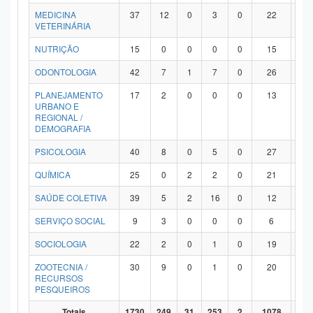
MEDICINA
37
12
0
3
0
22
0
VETERINÁRIA
NUTRIÇÃO
15
0
0
0
0
15
0
ODONTOLOGIA
42
7
1
7
0
26
1
PLANEJAMENTO
17
2
0
0
0
13
2
URBANO E
REGIONAL /
DEMOGRAFIA
PSICOLOGIA
40
8
0
5
0
27
0
QUÍMICA
25
0
2
2
0
21
0
SAÚDE COLETIVA
39
5
2
16
0
12
4
SERVIÇO SOCIAL
9
3
0
0
0
6
0
SOCIOLOGIA
22
2
0
1
0
19
0
ZOOTECNIA /
30
9
0
1
0
20
0
RECURSOS
PESQUEIROS
Totais
1730
249
31
253
2
1078
11