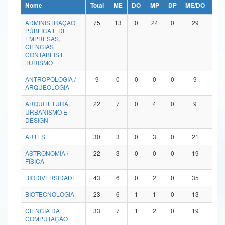
Nome
Total
ME
DO
MP
DP
ME/DO
MP/
Ministério da Ciência, Tecnologia, Inovações e Comunicações
ADMINISTRAÇÃO
75
13
0
24
0
29
9
PÚBLICA E DE
Ministério do Meio Ambiente
EMPRESAS,
CIÊNCIAS
Ministério do Turismo
CONTÁBEIS E
TURISMO
Ministério do Desenvolvimento Regional
ANTROPOLOGIA /
9
0
0
0
0
9
0
ARQUEOLOGIA
Controladoria-Geral da União
ARQUITETURA,
22
7
0
4
0
9
2
URBANISMO E
Ministério da Mulher, da Família e dos Direitos Humanos
DESIGN
Secretaria-Geral
ARTES
30
3
0
3
0
21
3
ASTRONOMIA /
22
3
0
0
0
19
0
Secretaria de Governo
FÍSICA
Gabinete de Segurança Institucional
BIODIVERSIDADE
43
6
0
2
0
35
0
Advocacia-Geral da União
BIOTECNOLOGIA
23
6
1
1
0
13
2
CIÊNCIA DA
33
7
1
2
0
19
4
Banco Central do Brasil
COMPUTAÇÃO