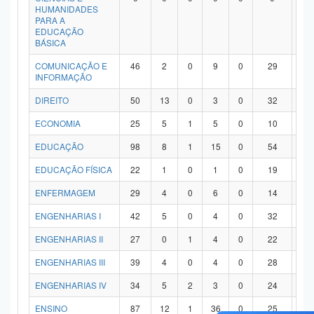
HUMANIDADES
PARA A
EDUCAÇÃO
BÁSICA
COMUNICAÇÃO E
46
2
0
9
0
29
6
INFORMAÇÃO
DIREITO
50
13
0
3
0
32
2
ECONOMIA
25
5
1
5
0
10
4
EDUCAÇÃO
98
8
1
15
0
54
2
EDUCAÇÃO FÍSICA
22
1
0
1
0
19
1
ENFERMAGEM
29
4
0
6
0
14
5
ENGENHARIAS I
42
5
0
4
0
32
1
ENGENHARIAS II
27
0
1
4
0
22
0
ENGENHARIAS III
39
4
0
4
0
28
3
ENGENHARIAS IV
34
5
2
3
0
24
0
ENSINO
87
12
1
36
0
25
1