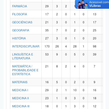
FARMÁCIA
29
3
2
1
0
21
2
FILOSOFIA
17
2
0
1
0
13
1
GEOCIÊNCIAS
21
3
0
1
0
17
0
GEOGRAFIA
35
7
0
2
0
25
1
HISTÓRIA
27
3
0
1
0
20
3
INTERDISCIPLINAR
170
26
4
28
1
98
1
LINGUÍSTICA E
53
9
0
5
0
39
0
LITERATURA
MATEMÁTICA /
21
8
2
4
0
7
0
PROBABILIDADE E
ESTATÍSTICA
MATERIAIS
16
5
0
2
0
9
0
MEDICINA I
29
2
1
10
0
16
0
MEDICINA II
23
1
0
3
0
18
1
MEDICINA III
18
0
1
3
0
12
2