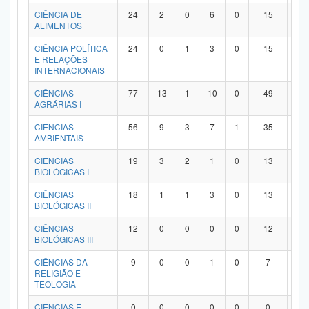
Planalto
CIÊNCIA DE
24
2
0
6
0
15
1
ALIMENTOS
CIÊNCIA POLÍTICA
24
0
1
3
0
15
5
E RELAÇÕES
INTERNACIONAIS
CIÊNCIAS
77
13
1
10
0
49
4
AGRÁRIAS I
CIÊNCIAS
56
9
3
7
1
35
1
AMBIENTAIS
CIÊNCIAS
19
3
2
1
0
13
0
BIOLÓGICAS I
CIÊNCIAS
18
1
1
3
0
13
0
BIOLÓGICAS II
CIÊNCIAS
12
0
0
0
0
12
0
BIOLÓGICAS III
CIÊNCIAS DA
9
0
0
1
0
7
1
RELIGIÃO E
TEOLOGIA
CIÊNCIAS E
0
0
0
0
0
0
0