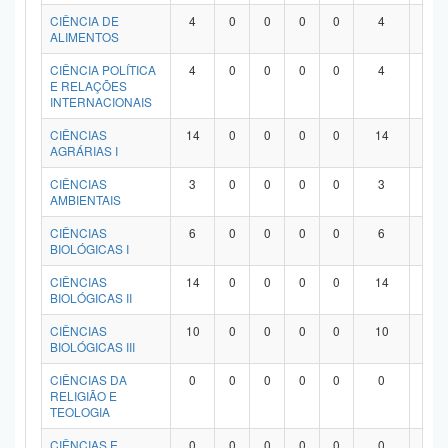
Planalto
CIÊNCIA DE
4
0
0
0
0
4
0
ALIMENTOS
CIÊNCIA POLÍTICA
4
0
0
0
0
4
0
E RELAÇÕES
INTERNACIONAIS
CIÊNCIAS
14
0
0
0
0
14
0
AGRÁRIAS I
CIÊNCIAS
3
0
0
0
0
3
0
AMBIENTAIS
CIÊNCIAS
6
0
0
0
0
6
0
BIOLÓGICAS I
CIÊNCIAS
14
0
0
0
0
14
0
BIOLÓGICAS II
CIÊNCIAS
10
0
0
0
0
10
0
BIOLÓGICAS III
CIÊNCIAS DA
0
0
0
0
0
0
0
RELIGIÃO E
TEOLOGIA
CIÊNCIAS E
0
0
0
0
0
0
0