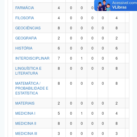
FARMÁCIA
4
0
0
0
0
4
0
FILOSOFIA
4
0
0
0
0
4
0
GEOCIÊNCIAS
8
0
0
0
0
8
0
GEOGRAFIA
2
0
0
0
0
2
0
HISTÓRIA
6
0
0
0
0
6
0
INTERDISCIPLINAR
7
0
1
0
0
6
0
LINGUÍSTICA E
8
0
0
0
0
8
0
LITERATURA
MATEMÁTICA /
8
0
0
0
0
8
0
PROBABILIDADE E
ESTATÍSTICA
MATERIAIS
2
0
0
0
0
2
0
MEDICINA I
5
0
1
0
0
4
0
MEDICINA II
8
0
0
0
0
8
0
MEDICINA III
3
0
0
0
0
3
0