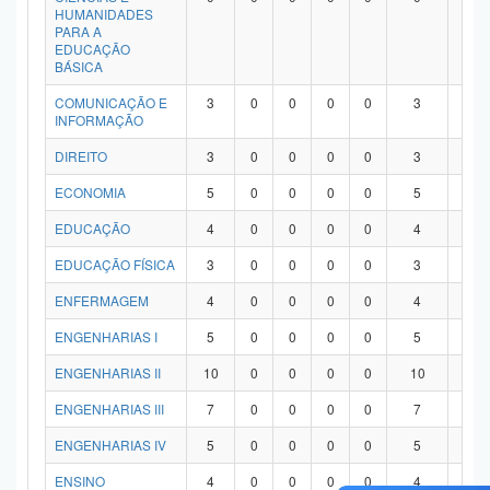
HUMANIDADES
PARA A
EDUCAÇÃO
BÁSICA
COMUNICAÇÃO E
3
0
0
0
0
3
0
INFORMAÇÃO
DIREITO
3
0
0
0
0
3
0
ECONOMIA
5
0
0
0
0
5
0
EDUCAÇÃO
4
0
0
0
0
4
0
EDUCAÇÃO FÍSICA
3
0
0
0
0
3
0
ENFERMAGEM
4
0
0
0
0
4
0
ENGENHARIAS I
5
0
0
0
0
5
0
ENGENHARIAS II
10
0
0
0
0
10
0
ENGENHARIAS III
7
0
0
0
0
7
0
ENGENHARIAS IV
5
0
0
0
0
5
0
ENSINO
4
0
0
0
0
4
0