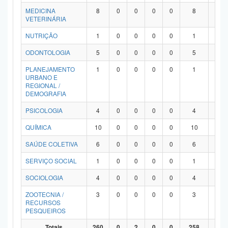
MEDICINA
8
0
0
0
0
8
0
VETERINÁRIA
NUTRIÇÃO
1
0
0
0
0
1
0
ODONTOLOGIA
5
0
0
0
0
5
0
PLANEJAMENTO
1
0
0
0
0
1
0
URBANO E
REGIONAL /
DEMOGRAFIA
PSICOLOGIA
4
0
0
0
0
4
0
QUÍMICA
10
0
0
0
0
10
0
SAÚDE COLETIVA
6
0
0
0
0
6
0
SERVIÇO SOCIAL
1
0
0
0
0
1
0
SOCIOLOGIA
4
0
0
0
0
4
0
ZOOTECNIA /
3
0
0
0
0
3
0
RECURSOS
PESQUEIROS
Totais
260
0
2
0
0
258
0