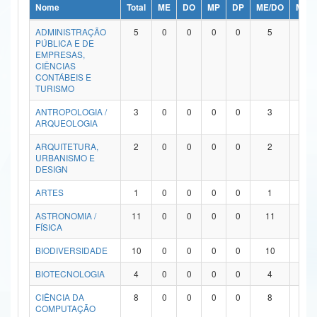
Nome
Total
ME
DO
MP
DP
ME/DO
MP/
Ministério da Ciência, Tecnologia, Inovações e Comunicações
ADMINISTRAÇÃO
5
0
0
0
0
5
0
PÚBLICA E DE
Ministério do Meio Ambiente
EMPRESAS,
CIÊNCIAS
Ministério do Turismo
CONTÁBEIS E
TURISMO
Ministério do Desenvolvimento Regional
ANTROPOLOGIA /
3
0
0
0
0
3
0
ARQUEOLOGIA
Controladoria-Geral da União
ARQUITETURA,
2
0
0
0
0
2
0
URBANISMO E
Ministério da Mulher, da Família e dos Direitos Humanos
DESIGN
Secretaria-Geral
ARTES
1
0
0
0
0
1
0
ASTRONOMIA /
11
0
0
0
0
11
0
Secretaria de Governo
FÍSICA
Gabinete de Segurança Institucional
BIODIVERSIDADE
10
0
0
0
0
10
0
Advocacia-Geral da União
BIOTECNOLOGIA
4
0
0
0
0
4
0
CIÊNCIA DA
8
0
0
0
0
8
0
Banco Central do Brasil
COMPUTAÇÃO