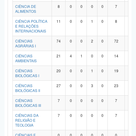
Planalto
CIÊNCIA DE
8
0
0
0
0
7
1
ALIMENTOS
CIÊNCIA POLÍTICA
11
0
0
1
0
8
2
E RELAÇÕES
INTERNACIONAIS
CIÊNCIAS
74
0
0
2
0
72
0
AGRÁRIAS I
CIÊNCIAS
21
4
1
0
0
14
2
AMBIENTAIS
CIÊNCIAS
20
0
0
1
0
19
0
BIOLÓGICAS I
CIÊNCIAS
27
0
0
3
0
23
1
BIOLÓGICAS II
CIÊNCIAS
7
0
0
0
0
7
0
BIOLÓGICAS III
CIÊNCIAS DA
7
0
0
0
0
7
0
RELIGIÃO E
TEOLOGIA
CIÊNCIAS E
0
0
0
0
0
0
0