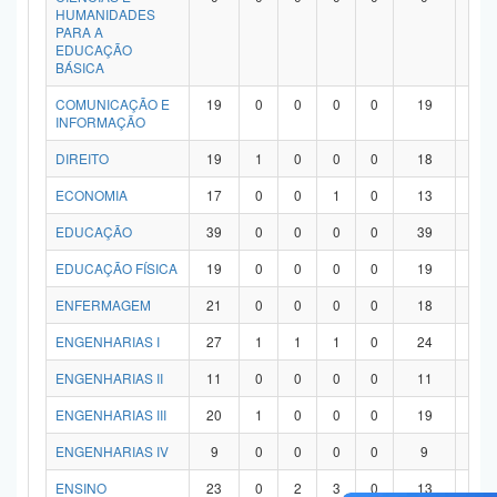
HUMANIDADES
PARA A
EDUCAÇÃO
BÁSICA
COMUNICAÇÃO E
19
0
0
0
0
19
0
INFORMAÇÃO
DIREITO
19
1
0
0
0
18
0
ECONOMIA
17
0
0
1
0
13
3
EDUCAÇÃO
39
0
0
0
0
39
0
EDUCAÇÃO FÍSICA
19
0
0
0
0
19
0
ENFERMAGEM
21
0
0
0
0
18
3
ENGENHARIAS I
27
1
1
1
0
24
0
ENGENHARIAS II
11
0
0
0
0
11
0
ENGENHARIAS III
20
1
0
0
0
19
0
ENGENHARIAS IV
9
0
0
0
0
9
0
ENSINO
23
0
2
3
0
13
5