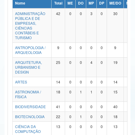
Nome
Total
ME
DO
MP
DP
ME/DO
MP/
Ministério da Ciência, Tecnologia, Inovações e Comunicações
ADMINISTRAÇÃO
42
0
0
3
0
30
9
PÚBLICA E DE
Ministério do Meio Ambiente
EMPRESAS,
CIÊNCIAS
Ministério do Turismo
CONTÁBEIS E
TURISMO
Ministério do Desenvolvimento Regional
ANTROPOLOGIA /
9
0
0
0
0
9
0
ARQUEOLOGIA
Controladoria-Geral da União
ARQUITETURA,
25
0
0
4
0
19
2
URBANISMO E
Ministério da Mulher, da Família e dos Direitos Humanos
DESIGN
Secretaria-Geral
ARTES
14
0
0
0
0
14
0
ASTRONOMIA /
18
0
1
1
0
15
1
Secretaria de Governo
FÍSICA
Gabinete de Segurança Institucional
BIODIVERSIDADE
41
0
0
0
0
40
1
Advocacia-Geral da União
BIOTECNOLOGIA
22
0
1
0
0
18
3
CIÊNCIA DA
13
0
0
0
0
13
0
Banco Central do Brasil
COMPUTAÇÃO