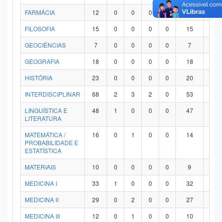
FARMÁCIA
12
0
0
0
0
12
0
FILOSOFIA
15
0
0
0
0
15
0
GEOCIÊNCIAS
7
0
0
0
0
7
0
GEOGRAFIA
18
0
0
0
0
18
0
HISTÓRIA
23
0
0
0
0
20
3
INTERDISCIPLINAR
68
2
3
2
0
53
8
LINGUÍSTICA E
48
1
0
0
0
47
0
LITERATURA
MATEMÁTICA /
16
0
1
0
0
14
1
PROBABILIDADE E
ESTATÍSTICA
MATERIAIS
10
0
0
0
0
9
1
MEDICINA I
33
1
0
0
0
32
0
MEDICINA II
29
0
2
0
0
27
0
MEDICINA III
12
0
1
0
0
10
1