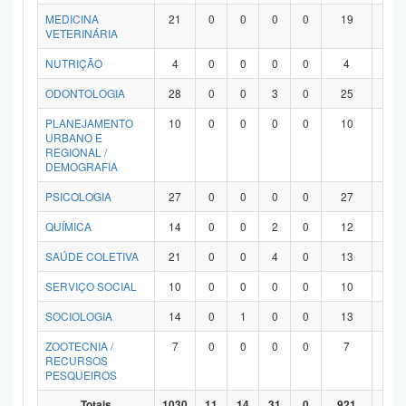
MEDICINA
21
0
0
0
0
19
2
VETERINÁRIA
NUTRIÇÃO
4
0
0
0
0
4
0
ODONTOLOGIA
28
0
0
3
0
25
0
PLANEJAMENTO
10
0
0
0
0
10
0
URBANO E
REGIONAL /
DEMOGRAFIA
PSICOLOGIA
27
0
0
0
0
27
0
QUÍMICA
14
0
0
2
0
12
0
SAÚDE COLETIVA
21
0
0
4
0
13
4
SERVIÇO SOCIAL
10
0
0
0
0
10
0
SOCIOLOGIA
14
0
1
0
0
13
0
ZOOTECNIA /
7
0
0
0
0
7
0
RECURSOS
PESQUEIROS
Totais
1030
11
14
31
0
921
53