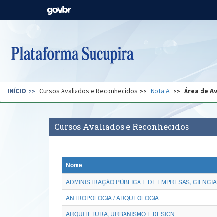
Casa Civil
Ministério da Justiça e
Segurança Pública
Ministério da Agricultura,
Ministério da Educação
Pecuária e Abastecimento
Ministério do Meio Ambiente
Ministério do Turismo
INÍCIO
Cursos Avaliados e Reconhecidos
Nota A
Área de A
Secretaria de Governo
Gabinete de Segurança
Institucional
Cursos Avaliados e Reconhecidos
Nome
ADMINISTRAÇÃO PÚBLICA E DE EMPRESAS, CIÊNCIA
ANTROPOLOGIA / ARQUEOLOGIA
ARQUITETURA, URBANISMO E DESIGN