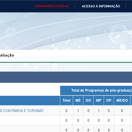
ACESSO À INFORMAÇÃO
CORONAVÍRUS (COVID-19)
Ministério da Defesa
Ministério das Relações
Mini
Exteriores
IR
PARA
O
CONTEÚDO
Ministério da Cidadania
Ministério da Saúde
Mini
Ministério do Desenvolvimento
Controladoria-Geral da União
Minis
Regional
e do
valiação
Advocacia-Geral da União
Banco Central do Brasil
Plana
Total de Programas de pós-grad
Total
ME
DO
MP
DP
ME/DO
S CONTÁBEIS E TURISMO
2
1
0
1
0
0
0
0
0
0
0
0
0
0
0
0
0
0