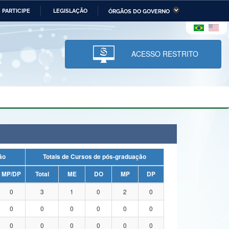
PARTICIPE
LEGISLAÇÃO
ÓRGÃOS DO GOVERNO
stério da Economia
Ministério da Infraestrutura
stério de Minas e Energia
Ministério da Ciência,
Tecnologia, Inovações e
ACESSO RESTRITO
Comunicações
tério da Mulher, da Família
Secretaria-Geral
s Direitos Humanos
lto
uação
Totais de Cursos de pós-graduação
MP/DP
Total
ME
DO
MP
DP
0
3
1
0
2
0
0
0
0
0
0
0
0
0
0
0
0
0