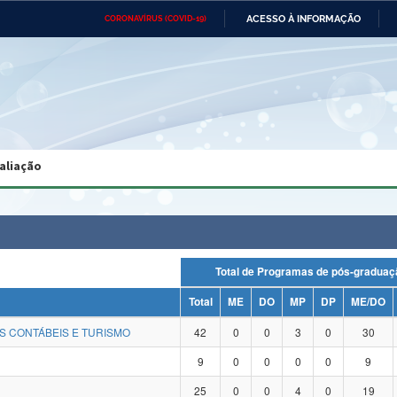
ACESSO À INFORMAÇÃO
CORONAVÍRUS (COVID-19)
Ministério da Defesa
Ministério das Relações
Mini
Exteriores
IR
PARA
O
CONTEÚDO
Ministério da Cidadania
Ministério da Saúde
Mini
Ministério do Desenvolvimento
Controladoria-Geral da União
Minis
Regional
e do
aliação
Advocacia-Geral da União
Banco Central do Brasil
Plana
Total de Programas de pós-grad
Total
ME
DO
MP
DP
ME/DO
S CONTÁBEIS E TURISMO
42
0
0
3
0
30
9
0
0
0
0
9
25
0
0
4
0
19