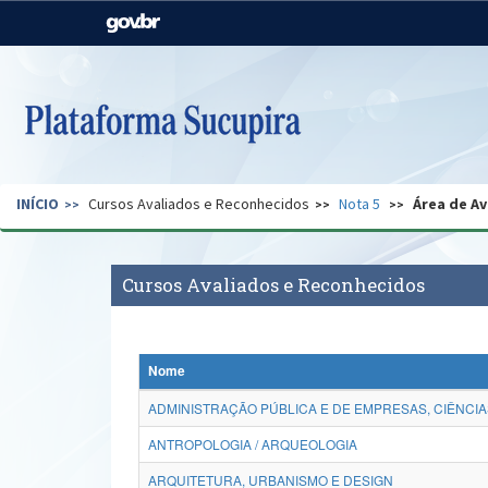
Casa Civil
Ministério da Justiça e
Segurança Pública
Ministério da Agricultura,
Ministério da Educação
Pecuária e Abastecimento
Ministério do Meio Ambiente
Ministério do Turismo
INÍCIO
Cursos Avaliados e Reconhecidos
Nota 5
Área de Av
Secretaria de Governo
Gabinete de Segurança
Institucional
Cursos Avaliados e Reconhecidos
Nome
ADMINISTRAÇÃO PÚBLICA E DE EMPRESAS, CIÊNCIA
ANTROPOLOGIA / ARQUEOLOGIA
ARQUITETURA, URBANISMO E DESIGN