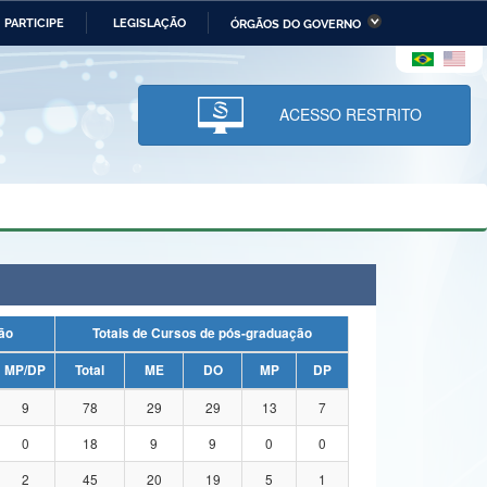
PARTICIPE
LEGISLAÇÃO
ÓRGÃOS DO GOVERNO
stério da Economia
Ministério da Infraestrutura
stério de Minas e Energia
Ministério da Ciência,
Tecnologia, Inovações e
ACESSO RESTRITO
Comunicações
tério da Mulher, da Família
Secretaria-Geral
s Direitos Humanos
lto
uação
Totais de Cursos de pós-graduação
MP/DP
Total
ME
DO
MP
DP
9
78
29
29
13
7
0
18
9
9
0
0
2
45
20
19
5
1