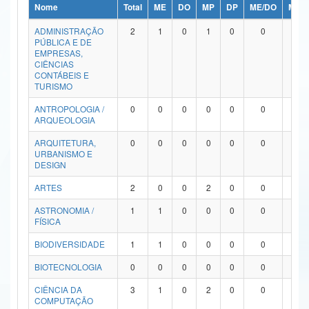
Nome
Total
ME
DO
MP
DP
ME/DO
MP/
Ministério da Ciência, Tecnologia, Inovações e Comunicações
ADMINISTRAÇÃO
2
1
0
1
0
0
0
PÚBLICA E DE
Ministério do Meio Ambiente
EMPRESAS,
CIÊNCIAS
Ministério do Turismo
CONTÁBEIS E
TURISMO
Ministério do Desenvolvimento Regional
ANTROPOLOGIA /
0
0
0
0
0
0
0
ARQUEOLOGIA
Controladoria-Geral da União
ARQUITETURA,
0
0
0
0
0
0
0
URBANISMO E
Ministério da Mulher, da Família e dos Direitos Humanos
DESIGN
Secretaria-Geral
ARTES
2
0
0
2
0
0
0
ASTRONOMIA /
1
1
0
0
0
0
0
Secretaria de Governo
FÍSICA
Gabinete de Segurança Institucional
BIODIVERSIDADE
1
1
0
0
0
0
0
Advocacia-Geral da União
BIOTECNOLOGIA
0
0
0
0
0
0
0
CIÊNCIA DA
3
1
0
2
0
0
0
Banco Central do Brasil
COMPUTAÇÃO