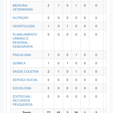
MEDICINA
2
1
0
1
0
0
0
VETERINÁRIA
NUTRIÇÃO
0
0
0
0
0
0
0
ODONTOLOGIA
1
0
1
0
0
0
0
PLANEJAMENTO
0
0
0
0
0
0
0
URBANO E
REGIONAL /
DEMOGRAFIA
PSICOLOGIA
1
0
0
1
0
0
0
QUÍMICA
1
0
1
0
0
0
0
SAÚDE COLETIVA
2
1
0
1
0
0
0
SERVIÇO SOCIAL
0
0
0
0
0
0
0
SOCIOLOGIA
0
0
0
0
0
0
0
ZOOTECNIA /
0
0
0
0
0
0
0
RECURSOS
PESQUEIROS
Totais
77
45
3
26
1
2
0