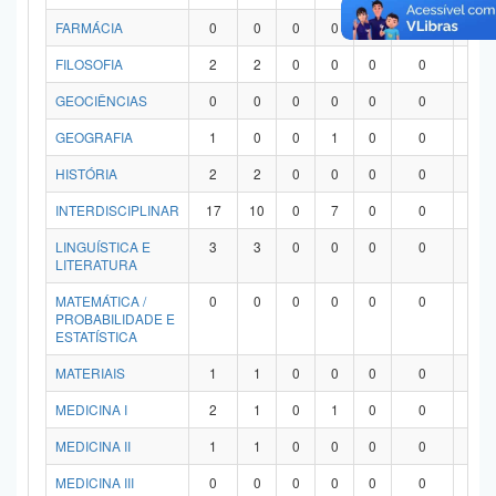
FARMÁCIA
0
0
0
0
0
0
0
FILOSOFIA
2
2
0
0
0
0
0
GEOCIÊNCIAS
0
0
0
0
0
0
0
GEOGRAFIA
1
0
0
1
0
0
0
HISTÓRIA
2
2
0
0
0
0
0
INTERDISCIPLINAR
17
10
0
7
0
0
0
LINGUÍSTICA E
3
3
0
0
0
0
0
LITERATURA
MATEMÁTICA /
0
0
0
0
0
0
0
PROBABILIDADE E
ESTATÍSTICA
MATERIAIS
1
1
0
0
0
0
0
MEDICINA I
2
1
0
1
0
0
0
MEDICINA II
1
1
0
0
0
0
0
MEDICINA III
0
0
0
0
0
0
0