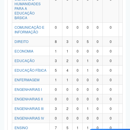
HUMANIDADES
PARA A
EDUCAÇÃO
BÁSICA
COMUNICAÇÃO E
0
0
0
0
0
0
0
INFORMAÇÃO
DIREITO
8
3
0
5
0
0
0
ECONOMIA
1
1
0
0
0
0
0
EDUCAÇÃO
3
2
0
1
0
0
0
EDUCAÇÃO FÍSICA
5
4
0
1
0
0
0
ENFERMAGEM
1
1
0
0
0
0
0
ENGENHARIAS I
0
0
0
0
0
0
0
ENGENHARIAS II
0
0
0
0
0
0
0
ENGENHARIAS III
3
2
0
1
0
0
0
ENGENHARIAS IV
0
0
0
0
0
0
0
ENSINO
7
5
1
1
0
0
0