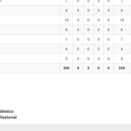
A
1
0
0
0
0
1
4
0
0
0
0
4
10
0
0
0
0
10
6
0
0
0
0
6
1
0
0
0
0
1
4
0
0
0
0
4
3
0
0
0
0
3
260
0
2
0
0
258
adêmico
fissional