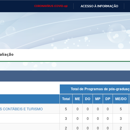
ACESSO À INFORMAÇÃO
CORONAVÍRUS (COVID-19)
Ministério da Defesa
Ministério das Relações
Mini
Exteriores
IR
PARA
O
CONTEÚDO
Ministério da Cidadania
Ministério da Saúde
Mini
Ministério do Desenvolvimento
Controladoria-Geral da União
Minis
Regional
e do
aliação
Advocacia-Geral da União
Banco Central do Brasil
Plana
Total de Programas de pós-gra
Total
ME
DO
MP
DP
ME/DO
S CONTÁBEIS E TURISMO
5
0
0
0
0
5
3
0
0
0
0
3
2
0
0
0
0
2