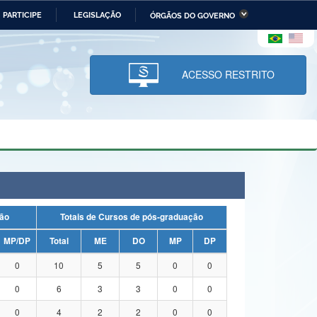
PARTICIPE
LEGISLAÇÃO
ÓRGÃOS DO GOVERNO
stério da Economia
Ministério da Infraestrutura
stério de Minas e Energia
Ministério da Ciência,
Tecnologia, Inovações e
ACESSO RESTRITO
Comunicações
tério da Mulher, da Família
Secretaria-Geral
s Direitos Humanos
lto
duação
Totais de Cursos de pós-graduação
MP/DP
Total
ME
DO
MP
DP
0
10
5
5
0
0
0
6
3
3
0
0
0
4
2
2
0
0