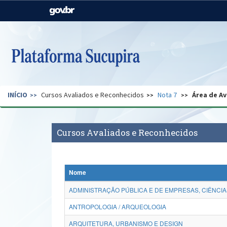
Casa Civil
Ministério da Justiça e
Segurança Pública
Ministério da Agricultura,
Ministério da Educação
Pecuária e Abastecimento
Ministério do Meio Ambiente
Ministério do Turismo
INÍCIO
Cursos Avaliados e Reconhecidos
Nota 7
Área de Av
Secretaria de Governo
Gabinete de Segurança
Institucional
Cursos Avaliados e Reconhecidos
Nome
ADMINISTRAÇÃO PÚBLICA E DE EMPRESAS, CIÊNCIA
ANTROPOLOGIA / ARQUEOLOGIA
ARQUITETURA, URBANISMO E DESIGN