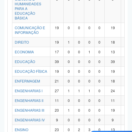
HUMANIDADES
PARA A
EDUCAÇÃO
BÁSICA
COMUNICAÇÃO E
19
0
0
0
0
19
0
INFORMAÇÃO
DIREITO
19
1
0
0
0
18
0
ECONOMIA
17
0
0
1
0
13
3
EDUCAÇÃO
39
0
0
0
0
39
0
EDUCAÇÃO FÍSICA
19
0
0
0
0
19
0
ENFERMAGEM
21
0
0
0
0
18
3
ENGENHARIAS I
27
1
1
1
0
24
0
ENGENHARIAS II
11
0
0
0
0
11
0
ENGENHARIAS III
20
1
0
0
0
19
0
ENGENHARIAS IV
9
0
0
0
0
9
0
ENSINO
23
0
2
3
0
13
5