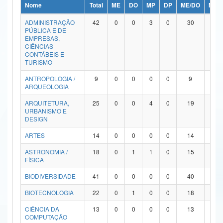
Nome
Total
ME
DO
MP
DP
ME/DO
MP/
Ministério da Ciência, Tecnologia, Inovações e Comunicações
ADMINISTRAÇÃO
42
0
0
3
0
30
9
PÚBLICA E DE
Ministério do Meio Ambiente
EMPRESAS,
CIÊNCIAS
Ministério do Turismo
CONTÁBEIS E
TURISMO
Ministério do Desenvolvimento Regional
ANTROPOLOGIA /
9
0
0
0
0
9
0
ARQUEOLOGIA
Controladoria-Geral da União
ARQUITETURA,
25
0
0
4
0
19
2
URBANISMO E
Ministério da Mulher, da Família e dos Direitos Humanos
DESIGN
Secretaria-Geral
ARTES
14
0
0
0
0
14
0
ASTRONOMIA /
18
0
1
1
0
15
1
Secretaria de Governo
FÍSICA
Gabinete de Segurança Institucional
BIODIVERSIDADE
41
0
0
0
0
40
1
Advocacia-Geral da União
BIOTECNOLOGIA
22
0
1
0
0
18
3
CIÊNCIA DA
13
0
0
0
0
13
0
Banco Central do Brasil
COMPUTAÇÃO