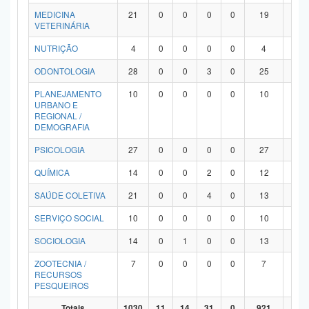
MEDICINA
21
0
0
0
0
19
2
VETERINÁRIA
NUTRIÇÃO
4
0
0
0
0
4
0
ODONTOLOGIA
28
0
0
3
0
25
0
PLANEJAMENTO
10
0
0
0
0
10
0
URBANO E
REGIONAL /
DEMOGRAFIA
PSICOLOGIA
27
0
0
0
0
27
0
QUÍMICA
14
0
0
2
0
12
0
SAÚDE COLETIVA
21
0
0
4
0
13
4
SERVIÇO SOCIAL
10
0
0
0
0
10
0
SOCIOLOGIA
14
0
1
0
0
13
0
ZOOTECNIA /
7
0
0
0
0
7
0
RECURSOS
PESQUEIROS
Totais
1030
11
14
31
0
921
53