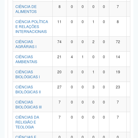
Planalto
CIÊNCIA DE
8
0
0
0
0
7
1
ALIMENTOS
CIÊNCIA POLÍTICA
11
0
0
1
0
8
2
E RELAÇÕES
INTERNACIONAIS
CIÊNCIAS
74
0
0
2
0
72
0
AGRÁRIAS I
CIÊNCIAS
21
4
1
0
0
14
2
AMBIENTAIS
CIÊNCIAS
20
0
0
1
0
19
0
BIOLÓGICAS I
CIÊNCIAS
27
0
0
3
0
23
1
BIOLÓGICAS II
CIÊNCIAS
7
0
0
0
0
7
0
BIOLÓGICAS III
CIÊNCIAS DA
7
0
0
0
0
7
0
RELIGIÃO E
TEOLOGIA
CIÊNCIAS E
0
0
0
0
0
0
0