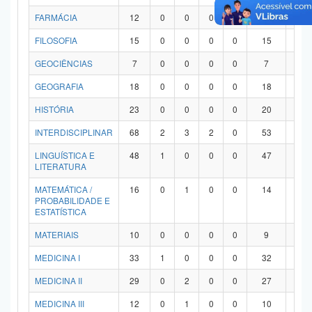
FARMÁCIA
12
0
0
0
0
12
0
FILOSOFIA
15
0
0
0
0
15
0
GEOCIÊNCIAS
7
0
0
0
0
7
0
GEOGRAFIA
18
0
0
0
0
18
0
HISTÓRIA
23
0
0
0
0
20
3
INTERDISCIPLINAR
68
2
3
2
0
53
8
LINGUÍSTICA E
48
1
0
0
0
47
0
LITERATURA
MATEMÁTICA /
16
0
1
0
0
14
1
PROBABILIDADE E
ESTATÍSTICA
MATERIAIS
10
0
0
0
0
9
1
MEDICINA I
33
1
0
0
0
32
0
MEDICINA II
29
0
2
0
0
27
0
MEDICINA III
12
0
1
0
0
10
1