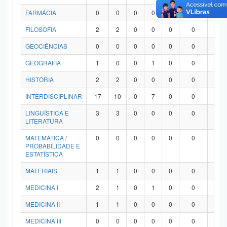
FARMÁCIA
0
0
0
0
0
0
0
FILOSOFIA
2
2
0
0
0
0
0
GEOCIÊNCIAS
0
0
0
0
0
0
0
GEOGRAFIA
1
0
0
1
0
0
0
HISTÓRIA
2
2
0
0
0
0
0
INTERDISCIPLINAR
17
10
0
7
0
0
0
LINGUÍSTICA E
3
3
0
0
0
0
0
LITERATURA
MATEMÁTICA /
0
0
0
0
0
0
0
PROBABILIDADE E
ESTATÍSTICA
MATERIAIS
1
1
0
0
0
0
0
MEDICINA I
2
1
0
1
0
0
0
MEDICINA II
1
1
0
0
0
0
0
MEDICINA III
0
0
0
0
0
0
0