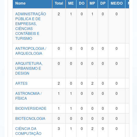
Nome
Total
ME
DO
MP
DP
ME/DO
MP/
Ministério da Ciência, Tecnologia, Inovações e Comunicações
ADMINISTRAÇÃO
2
1
0
1
0
0
0
PÚBLICA E DE
Ministério do Meio Ambiente
EMPRESAS,
CIÊNCIAS
Ministério do Turismo
CONTÁBEIS E
TURISMO
Ministério do Desenvolvimento Regional
ANTROPOLOGIA /
0
0
0
0
0
0
0
ARQUEOLOGIA
Controladoria-Geral da União
ARQUITETURA,
0
0
0
0
0
0
0
URBANISMO E
Ministério da Mulher, da Família e dos Direitos Humanos
DESIGN
Secretaria-Geral
ARTES
2
0
0
2
0
0
0
ASTRONOMIA /
1
1
0
0
0
0
0
Secretaria de Governo
FÍSICA
Gabinete de Segurança Institucional
BIODIVERSIDADE
1
1
0
0
0
0
0
Advocacia-Geral da União
BIOTECNOLOGIA
0
0
0
0
0
0
0
CIÊNCIA DA
3
1
0
2
0
0
0
Banco Central do Brasil
COMPUTAÇÃO