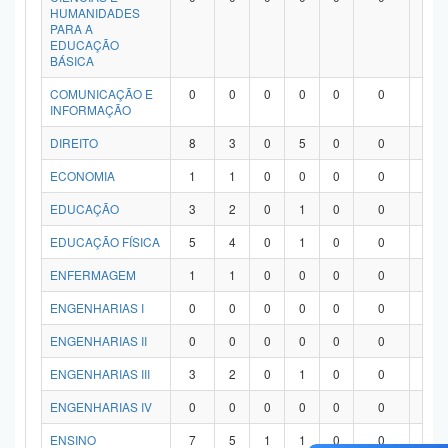
HUMANIDADES
PARA A
EDUCAÇÃO
BÁSICA
COMUNICAÇÃO E
0
0
0
0
0
0
0
INFORMAÇÃO
DIREITO
8
3
0
5
0
0
0
ECONOMIA
1
1
0
0
0
0
0
EDUCAÇÃO
3
2
0
1
0
0
0
EDUCAÇÃO FÍSICA
5
4
0
1
0
0
0
ENFERMAGEM
1
1
0
0
0
0
0
ENGENHARIAS I
0
0
0
0
0
0
0
ENGENHARIAS II
0
0
0
0
0
0
0
ENGENHARIAS III
3
2
0
1
0
0
0
ENGENHARIAS IV
0
0
0
0
0
0
0
ENSINO
7
5
1
1
0
0
0