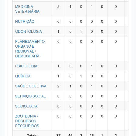
MEDICINA
2
1
0
1
0
0
0
VETERINÁRIA
NUTRIÇÃO
0
0
0
0
0
0
0
ODONTOLOGIA
1
0
1
0
0
0
0
PLANEJAMENTO
0
0
0
0
0
0
0
URBANO E
REGIONAL /
DEMOGRAFIA
PSICOLOGIA
1
0
0
1
0
0
0
QUÍMICA
1
0
1
0
0
0
0
SAÚDE COLETIVA
2
1
0
1
0
0
0
SERVIÇO SOCIAL
0
0
0
0
0
0
0
SOCIOLOGIA
0
0
0
0
0
0
0
ZOOTECNIA /
0
0
0
0
0
0
0
RECURSOS
PESQUEIROS
Totais
77
45
3
26
1
2
0