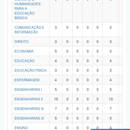
HUMANIDADES
PARA A
EDUCAÇÃO
BÁSICA
COMUNICAÇÃO E
3
0
0
0
0
3
0
INFORMAÇÃO
DIREITO
3
0
0
0
0
3
0
ECONOMIA
5
0
0
0
0
5
0
EDUCAÇÃO
4
0
0
0
0
4
0
EDUCAÇÃO FÍSICA
3
0
0
0
0
3
0
ENFERMAGEM
4
0
0
0
0
4
0
ENGENHARIAS I
5
0
0
0
0
5
0
ENGENHARIAS II
10
0
0
0
0
10
0
ENGENHARIAS III
7
0
0
0
0
7
0
ENGENHARIAS IV
5
0
0
0
0
5
0
ENSINO
4
0
0
0
0
4
0