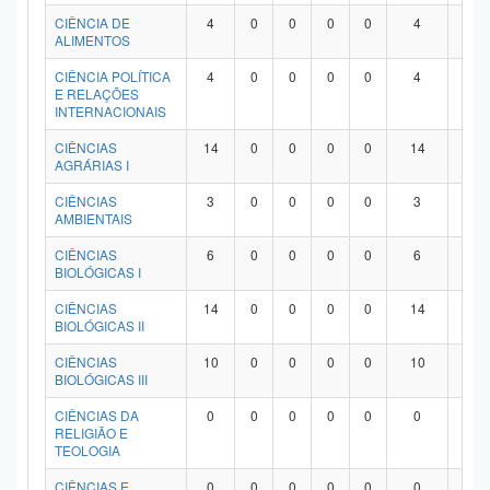
Planalto
CIÊNCIA DE
4
0
0
0
0
4
0
ALIMENTOS
CIÊNCIA POLÍTICA
4
0
0
0
0
4
0
E RELAÇÕES
INTERNACIONAIS
CIÊNCIAS
14
0
0
0
0
14
0
AGRÁRIAS I
CIÊNCIAS
3
0
0
0
0
3
0
AMBIENTAIS
CIÊNCIAS
6
0
0
0
0
6
0
BIOLÓGICAS I
CIÊNCIAS
14
0
0
0
0
14
0
BIOLÓGICAS II
CIÊNCIAS
10
0
0
0
0
10
0
BIOLÓGICAS III
CIÊNCIAS DA
0
0
0
0
0
0
0
RELIGIÃO E
TEOLOGIA
CIÊNCIAS E
0
0
0
0
0
0
0