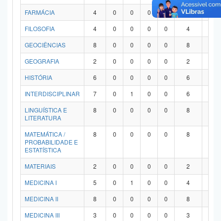
FARMÁCIA
4
0
0
0
0
4
0
FILOSOFIA
4
0
0
0
0
4
0
GEOCIÊNCIAS
8
0
0
0
0
8
0
GEOGRAFIA
2
0
0
0
0
2
0
HISTÓRIA
6
0
0
0
0
6
0
INTERDISCIPLINAR
7
0
1
0
0
6
0
LINGUÍSTICA E
8
0
0
0
0
8
0
LITERATURA
MATEMÁTICA /
8
0
0
0
0
8
0
PROBABILIDADE E
ESTATÍSTICA
MATERIAIS
2
0
0
0
0
2
0
MEDICINA I
5
0
1
0
0
4
0
MEDICINA II
8
0
0
0
0
8
0
MEDICINA III
3
0
0
0
0
3
0