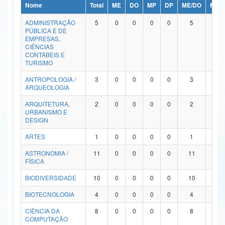
Nome
Total
ME
DO
MP
DP
ME/DO
MP/
Ministério da Ciência, Tecnologia, Inovações e Comunicações
ADMINISTRAÇÃO
5
0
0
0
0
5
0
PÚBLICA E DE
Ministério do Meio Ambiente
EMPRESAS,
CIÊNCIAS
Ministério do Turismo
CONTÁBEIS E
TURISMO
Ministério do Desenvolvimento Regional
ANTROPOLOGIA /
3
0
0
0
0
3
0
ARQUEOLOGIA
Controladoria-Geral da União
ARQUITETURA,
2
0
0
0
0
2
0
URBANISMO E
Ministério da Mulher, da Família e dos Direitos Humanos
DESIGN
Secretaria-Geral
ARTES
1
0
0
0
0
1
0
ASTRONOMIA /
11
0
0
0
0
11
0
Secretaria de Governo
FÍSICA
Gabinete de Segurança Institucional
BIODIVERSIDADE
10
0
0
0
0
10
0
Advocacia-Geral da União
BIOTECNOLOGIA
4
0
0
0
0
4
0
CIÊNCIA DA
8
0
0
0
0
8
0
Banco Central do Brasil
COMPUTAÇÃO