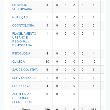
MEDICINA
8
0
0
0
0
8
0
VETERINÁRIA
NUTRIÇÃO
1
0
0
0
0
1
0
ODONTOLOGIA
5
0
0
0
0
5
0
PLANEJAMENTO
1
0
0
0
0
1
0
URBANO E
REGIONAL /
DEMOGRAFIA
PSICOLOGIA
4
0
0
0
0
4
0
QUÍMICA
10
0
0
0
0
10
0
SAÚDE COLETIVA
6
0
0
0
0
6
0
SERVIÇO SOCIAL
1
0
0
0
0
1
0
SOCIOLOGIA
4
0
0
0
0
4
0
ZOOTECNIA /
3
0
0
0
0
3
0
RECURSOS
PESQUEIROS
Totais
260
0
2
0
0
258
0