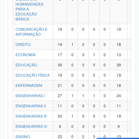
HUMANIDADES
PARA A
EDUCAÇÃO
BÁSICA
COMUNICAÇÃO E
19
0
0
0
0
19
0
INFORMAÇÃO
DIREITO
19
1
0
0
0
18
0
ECONOMIA
17
0
0
1
0
13
3
EDUCAÇÃO
39
0
0
0
0
39
0
EDUCAÇÃO FÍSICA
19
0
0
0
0
19
0
ENFERMAGEM
21
0
0
0
0
18
3
ENGENHARIAS I
27
1
1
1
0
24
0
ENGENHARIAS II
11
0
0
0
0
11
0
ENGENHARIAS III
20
1
0
0
0
19
0
ENGENHARIAS IV
9
0
0
0
0
9
0
ENSINO
23
0
2
3
0
13
5