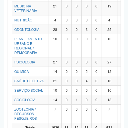
MEDICINA
21
0
0
0
0
19
2
VETERINÁRIA
NUTRIÇÃO
4
0
0
0
0
4
0
ODONTOLOGIA
28
0
0
3
0
25
0
PLANEJAMENTO
10
0
0
0
0
10
0
URBANO E
REGIONAL /
DEMOGRAFIA
PSICOLOGIA
27
0
0
0
0
27
0
QUÍMICA
14
0
0
2
0
12
0
SAÚDE COLETIVA
21
0
0
4
0
13
4
SERVIÇO SOCIAL
10
0
0
0
0
10
0
SOCIOLOGIA
14
0
1
0
0
13
0
ZOOTECNIA /
7
0
0
0
0
7
0
RECURSOS
PESQUEIROS
Totais
1030
11
14
31
0
921
53