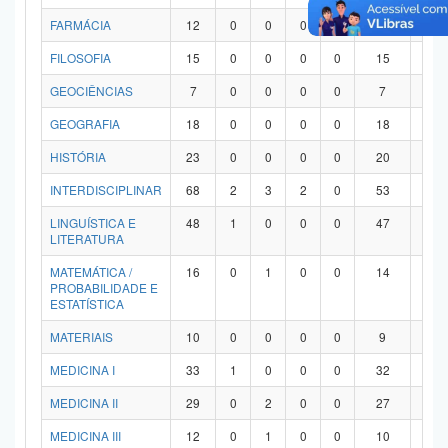
FARMÁCIA
12
0
0
0
0
12
0
FILOSOFIA
15
0
0
0
0
15
0
GEOCIÊNCIAS
7
0
0
0
0
7
0
GEOGRAFIA
18
0
0
0
0
18
0
HISTÓRIA
23
0
0
0
0
20
3
INTERDISCIPLINAR
68
2
3
2
0
53
8
LINGUÍSTICA E
48
1
0
0
0
47
0
LITERATURA
MATEMÁTICA /
16
0
1
0
0
14
1
PROBABILIDADE E
ESTATÍSTICA
MATERIAIS
10
0
0
0
0
9
1
MEDICINA I
33
1
0
0
0
32
0
MEDICINA II
29
0
2
0
0
27
0
MEDICINA III
12
0
1
0
0
10
1