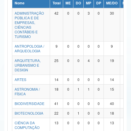
Nome
Total
ME
DO
MP
DP
ME/DO
MP/
Ministério da Ciência, Tecnologia, Inovações e Comunicações
ADMINISTRAÇÃO
42
0
0
3
0
30
9
PÚBLICA E DE
Ministério do Meio Ambiente
EMPRESAS,
CIÊNCIAS
Ministério do Turismo
CONTÁBEIS E
TURISMO
Ministério do Desenvolvimento Regional
ANTROPOLOGIA /
9
0
0
0
0
9
0
ARQUEOLOGIA
Controladoria-Geral da União
ARQUITETURA,
25
0
0
4
0
19
2
URBANISMO E
Ministério da Mulher, da Família e dos Direitos Humanos
DESIGN
Secretaria-Geral
ARTES
14
0
0
0
0
14
0
ASTRONOMIA /
18
0
1
1
0
15
1
Secretaria de Governo
FÍSICA
Gabinete de Segurança Institucional
BIODIVERSIDADE
41
0
0
0
0
40
1
Advocacia-Geral da União
BIOTECNOLOGIA
22
0
1
0
0
18
3
CIÊNCIA DA
13
0
0
0
0
13
0
Banco Central do Brasil
COMPUTAÇÃO