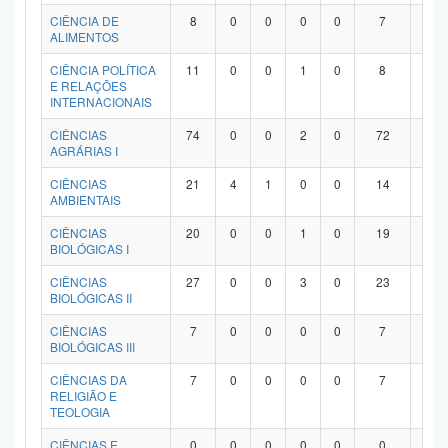
Planalto
CIÊNCIA DE
8
0
0
0
0
7
1
ALIMENTOS
CIÊNCIA POLÍTICA
11
0
0
1
0
8
2
E RELAÇÕES
INTERNACIONAIS
CIÊNCIAS
74
0
0
2
0
72
0
AGRÁRIAS I
CIÊNCIAS
21
4
1
0
0
14
2
AMBIENTAIS
CIÊNCIAS
20
0
0
1
0
19
0
BIOLÓGICAS I
CIÊNCIAS
27
0
0
3
0
23
1
BIOLÓGICAS II
CIÊNCIAS
7
0
0
0
0
7
0
BIOLÓGICAS III
CIÊNCIAS DA
7
0
0
0
0
7
0
RELIGIÃO E
TEOLOGIA
CIÊNCIAS E
0
0
0
0
0
0
0