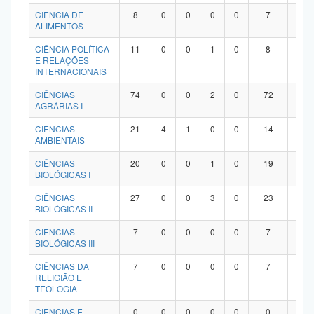
Planalto
CIÊNCIA DE
8
0
0
0
0
7
1
ALIMENTOS
CIÊNCIA POLÍTICA
11
0
0
1
0
8
2
E RELAÇÕES
INTERNACIONAIS
CIÊNCIAS
74
0
0
2
0
72
0
AGRÁRIAS I
CIÊNCIAS
21
4
1
0
0
14
2
AMBIENTAIS
CIÊNCIAS
20
0
0
1
0
19
0
BIOLÓGICAS I
CIÊNCIAS
27
0
0
3
0
23
1
BIOLÓGICAS II
CIÊNCIAS
7
0
0
0
0
7
0
BIOLÓGICAS III
CIÊNCIAS DA
7
0
0
0
0
7
0
RELIGIÃO E
TEOLOGIA
CIÊNCIAS E
0
0
0
0
0
0
0