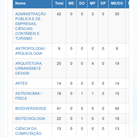
Nome
Total
ME
DO
MP
DP
ME/DO
MP/
Ministério da Ciência, Tecnologia, Inovações e Comunicações
ADMINISTRAÇÃO
42
0
0
3
0
30
9
PÚBLICA E DE
Ministério do Meio Ambiente
EMPRESAS,
CIÊNCIAS
Ministério do Turismo
CONTÁBEIS E
TURISMO
Ministério do Desenvolvimento Regional
ANTROPOLOGIA /
9
0
0
0
0
9
0
ARQUEOLOGIA
Controladoria-Geral da União
ARQUITETURA,
25
0
0
4
0
19
2
URBANISMO E
Ministério da Mulher, da Família e dos Direitos Humanos
DESIGN
Secretaria-Geral
ARTES
14
0
0
0
0
14
0
ASTRONOMIA /
18
0
1
1
0
15
1
Secretaria de Governo
FÍSICA
Gabinete de Segurança Institucional
BIODIVERSIDADE
41
0
0
0
0
40
1
Advocacia-Geral da União
BIOTECNOLOGIA
22
0
1
0
0
18
3
CIÊNCIA DA
13
0
0
0
0
13
0
Banco Central do Brasil
COMPUTAÇÃO