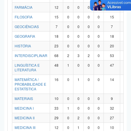
FARMÁCIA
12
0
0
0
0
12
0
FILOSOFIA
15
0
0
0
0
15
0
GEOCIÊNCIAS
7
0
0
0
0
7
0
GEOGRAFIA
18
0
0
0
0
18
0
HISTÓRIA
23
0
0
0
0
20
3
INTERDISCIPLINAR
68
2
3
2
0
53
8
LINGUÍSTICA E
48
1
0
0
0
47
0
LITERATURA
MATEMÁTICA /
16
0
1
0
0
14
1
PROBABILIDADE E
ESTATÍSTICA
MATERIAIS
10
0
0
0
0
9
1
MEDICINA I
33
1
0
0
0
32
0
MEDICINA II
29
0
2
0
0
27
0
MEDICINA III
12
0
1
0
0
10
1