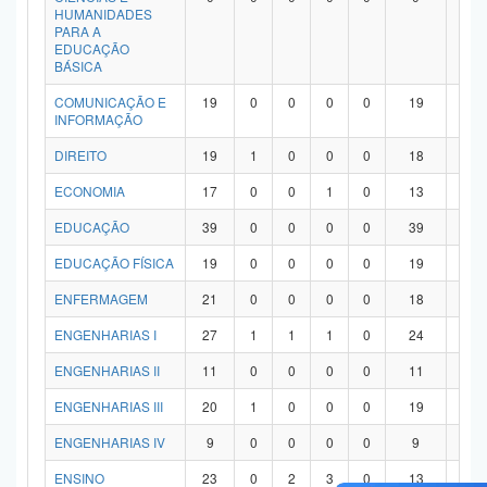
HUMANIDADES
PARA A
EDUCAÇÃO
BÁSICA
COMUNICAÇÃO E
19
0
0
0
0
19
0
INFORMAÇÃO
DIREITO
19
1
0
0
0
18
0
ECONOMIA
17
0
0
1
0
13
3
EDUCAÇÃO
39
0
0
0
0
39
0
EDUCAÇÃO FÍSICA
19
0
0
0
0
19
0
ENFERMAGEM
21
0
0
0
0
18
3
ENGENHARIAS I
27
1
1
1
0
24
0
ENGENHARIAS II
11
0
0
0
0
11
0
ENGENHARIAS III
20
1
0
0
0
19
0
ENGENHARIAS IV
9
0
0
0
0
9
0
ENSINO
23
0
2
3
0
13
5