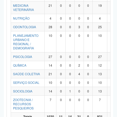
MEDICINA
21
0
0
0
0
19
2
VETERINÁRIA
NUTRIÇÃO
4
0
0
0
0
4
0
ODONTOLOGIA
28
0
0
3
0
25
0
PLANEJAMENTO
10
0
0
0
0
10
0
URBANO E
REGIONAL /
DEMOGRAFIA
PSICOLOGIA
27
0
0
0
0
27
0
QUÍMICA
14
0
0
2
0
12
0
SAÚDE COLETIVA
21
0
0
4
0
13
4
SERVIÇO SOCIAL
10
0
0
0
0
10
0
SOCIOLOGIA
14
0
1
0
0
13
0
ZOOTECNIA /
7
0
0
0
0
7
0
RECURSOS
PESQUEIROS
Totais
1030
11
14
31
0
921
53