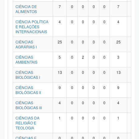
Planalto
CIÊNCIA DE
7
0
0
0
0
7
0
ALIMENTOS
CIÊNCIA POLÍTICA
4
0
0
0
0
4
0
E RELAÇÕES
INTERNACIONAIS
CIÊNCIAS
25
0
0
0
0
25
0
AGRÁRIAS I
CIÊNCIAS
5
0
2
0
0
3
0
AMBIENTAIS
CIÊNCIAS
13
0
0
0
0
13
0
BIOLÓGICAS I
CIÊNCIAS
9
0
0
0
0
9
0
BIOLÓGICAS II
CIÊNCIAS
4
0
0
0
0
4
0
BIOLÓGICAS III
CIÊNCIAS DA
1
0
0
0
0
1
0
RELIGIÃO E
TEOLOGIA
CIÊNCIAS E
0
0
0
0
0
0
0