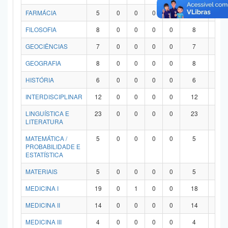
FARMÁCIA
5
0
0
0
0
5
0
FILOSOFIA
8
0
0
0
0
8
0
GEOCIÊNCIAS
7
0
0
0
0
7
0
GEOGRAFIA
8
0
0
0
0
8
0
HISTÓRIA
6
0
0
0
0
6
0
INTERDISCIPLINAR
12
0
0
0
0
12
0
LINGUÍSTICA E
23
0
0
0
0
23
0
LITERATURA
MATEMÁTICA /
5
0
0
0
0
5
0
PROBABILIDADE E
ESTATÍSTICA
MATERIAIS
5
0
0
0
0
5
0
MEDICINA I
19
0
1
0
0
18
0
MEDICINA II
14
0
0
0
0
14
0
MEDICINA III
4
0
0
0
0
4
0