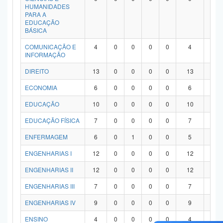
HUMANIDADES
PARA A
EDUCAÇÃO
BÁSICA
COMUNICAÇÃO E
4
0
0
0
0
4
0
INFORMAÇÃO
DIREITO
13
0
0
0
0
13
0
ECONOMIA
6
0
0
0
0
6
0
EDUCAÇÃO
10
0
0
0
0
10
0
EDUCAÇÃO FÍSICA
7
0
0
0
0
7
0
ENFERMAGEM
6
0
1
0
0
5
0
ENGENHARIAS I
12
0
0
0
0
12
0
ENGENHARIAS II
12
0
0
0
0
12
0
ENGENHARIAS III
7
0
0
0
0
7
0
ENGENHARIAS IV
9
0
0
0
0
9
0
ENSINO
4
0
0
0
0
4
0