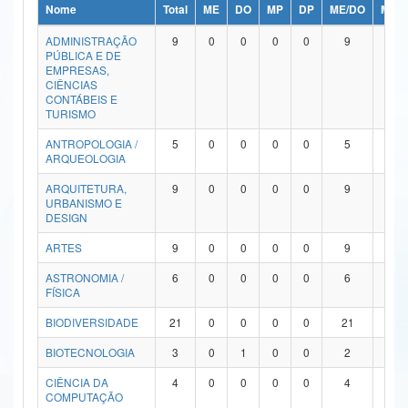
Nome
Total
ME
DO
MP
DP
ME/DO
MP/
Ministério da Ciência, Tecnologia, Inovações e Comunicações
ADMINISTRAÇÃO
9
0
0
0
0
9
0
PÚBLICA E DE
Ministério do Meio Ambiente
EMPRESAS,
CIÊNCIAS
Ministério do Turismo
CONTÁBEIS E
TURISMO
Ministério do Desenvolvimento Regional
ANTROPOLOGIA /
5
0
0
0
0
5
0
ARQUEOLOGIA
Controladoria-Geral da União
ARQUITETURA,
9
0
0
0
0
9
0
URBANISMO E
Ministério da Mulher, da Família e dos Direitos Humanos
DESIGN
Secretaria-Geral
ARTES
9
0
0
0
0
9
0
ASTRONOMIA /
6
0
0
0
0
6
0
Secretaria de Governo
FÍSICA
Gabinete de Segurança Institucional
BIODIVERSIDADE
21
0
0
0
0
21
0
Advocacia-Geral da União
BIOTECNOLOGIA
3
0
1
0
0
2
0
CIÊNCIA DA
4
0
0
0
0
4
0
Banco Central do Brasil
COMPUTAÇÃO