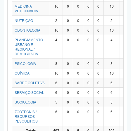
MEDICINA
10
0
0
0
0
10
0
VETERINÁRIA
NUTRIÇÃO
2
0
0
0
0
2
0
ODONTOLOGIA
10
0
0
0
0
10
0
PLANEJAMENTO
4
0
0
0
0
4
0
URBANO E
REGIONAL /
DEMOGRAFIA
PSICOLOGIA
8
0
0
0
0
8
0
QUÍMICA
10
0
0
0
0
10
0
SAÚDE COLETIVA
6
0
0
0
0
6
0
SERVIÇO SOCIAL
6
0
0
0
0
6
0
SOCIOLOGIA
5
0
0
0
0
5
0
ZOOTECNIA /
6
0
0
0
0
6
0
RECURSOS
PESQUEIROS
Totais
407
0
5
0
0
402
0