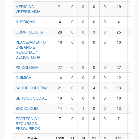
MEDICINA
21
0
0
0
0
19
2
VETERINÁRIA
NUTRIÇÃO
4
0
0
0
0
4
0
ODONTOLOGIA
28
0
0
3
0
25
0
PLANEJAMENTO
10
0
0
0
0
10
0
URBANO E
REGIONAL /
DEMOGRAFIA
PSICOLOGIA
27
0
0
0
0
27
0
QUÍMICA
14
0
0
2
0
12
0
SAÚDE COLETIVA
21
0
0
4
0
13
4
SERVIÇO SOCIAL
10
0
0
0
0
10
0
SOCIOLOGIA
14
0
1
0
0
13
0
ZOOTECNIA /
7
0
0
0
0
7
0
RECURSOS
PESQUEIROS
Totais
1030
11
14
31
0
921
53