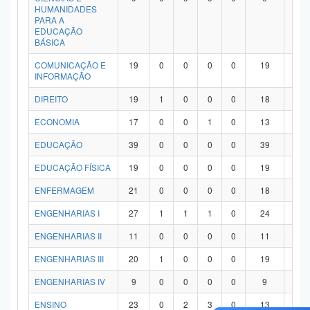
HUMANIDADES
PARA A
EDUCAÇÃO
BÁSICA
COMUNICAÇÃO E
19
0
0
0
0
19
0
INFORMAÇÃO
DIREITO
19
1
0
0
0
18
0
ECONOMIA
17
0
0
1
0
13
3
EDUCAÇÃO
39
0
0
0
0
39
0
EDUCAÇÃO FÍSICA
19
0
0
0
0
19
0
ENFERMAGEM
21
0
0
0
0
18
3
ENGENHARIAS I
27
1
1
1
0
24
0
ENGENHARIAS II
11
0
0
0
0
11
0
ENGENHARIAS III
20
1
0
0
0
19
0
ENGENHARIAS IV
9
0
0
0
0
9
0
ENSINO
23
0
2
3
0
13
5