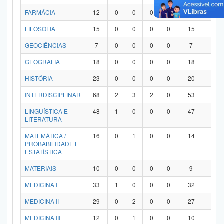
FARMÁCIA
12
0
0
0
0
12
0
FILOSOFIA
15
0
0
0
0
15
0
GEOCIÊNCIAS
7
0
0
0
0
7
0
GEOGRAFIA
18
0
0
0
0
18
0
HISTÓRIA
23
0
0
0
0
20
3
INTERDISCIPLINAR
68
2
3
2
0
53
8
LINGUÍSTICA E
48
1
0
0
0
47
0
LITERATURA
MATEMÁTICA /
16
0
1
0
0
14
1
PROBABILIDADE E
ESTATÍSTICA
MATERIAIS
10
0
0
0
0
9
1
MEDICINA I
33
1
0
0
0
32
0
MEDICINA II
29
0
2
0
0
27
0
MEDICINA III
12
0
1
0
0
10
1