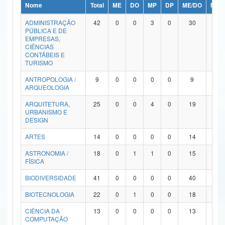
Nome
Total
ME
DO
MP
DP
ME/DO
MP/
Ministério da Ciência, Tecnologia, Inovações e Comunicações
ADMINISTRAÇÃO
42
0
0
3
0
30
9
PÚBLICA E DE
Ministério do Meio Ambiente
EMPRESAS,
CIÊNCIAS
Ministério do Turismo
CONTÁBEIS E
TURISMO
Ministério do Desenvolvimento Regional
ANTROPOLOGIA /
9
0
0
0
0
9
0
ARQUEOLOGIA
Controladoria-Geral da União
ARQUITETURA,
25
0
0
4
0
19
2
URBANISMO E
Ministério da Mulher, da Família e dos Direitos Humanos
DESIGN
Secretaria-Geral
ARTES
14
0
0
0
0
14
0
ASTRONOMIA /
18
0
1
1
0
15
1
Secretaria de Governo
FÍSICA
Gabinete de Segurança Institucional
BIODIVERSIDADE
41
0
0
0
0
40
1
Advocacia-Geral da União
BIOTECNOLOGIA
22
0
1
0
0
18
3
CIÊNCIA DA
13
0
0
0
0
13
0
Banco Central do Brasil
COMPUTAÇÃO