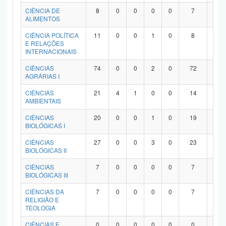
Planalto
CIÊNCIA DE
8
0
0
0
0
7
1
ALIMENTOS
CIÊNCIA POLÍTICA
11
0
0
1
0
8
2
E RELAÇÕES
INTERNACIONAIS
CIÊNCIAS
74
0
0
2
0
72
0
AGRÁRIAS I
CIÊNCIAS
21
4
1
0
0
14
2
AMBIENTAIS
CIÊNCIAS
20
0
0
1
0
19
0
BIOLÓGICAS I
CIÊNCIAS
27
0
0
3
0
23
1
BIOLÓGICAS II
CIÊNCIAS
7
0
0
0
0
7
0
BIOLÓGICAS III
CIÊNCIAS DA
7
0
0
0
0
7
0
RELIGIÃO E
TEOLOGIA
CIÊNCIAS E
0
0
0
0
0
0
0