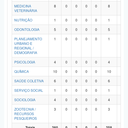
MEDICINA
8
0
0
0
0
8
0
VETERINÁRIA
NUTRIÇÃO
1
0
0
0
0
1
0
ODONTOLOGIA
5
0
0
0
0
5
0
PLANEJAMENTO
1
0
0
0
0
1
0
URBANO E
REGIONAL /
DEMOGRAFIA
PSICOLOGIA
4
0
0
0
0
4
0
QUÍMICA
10
0
0
0
0
10
0
SAÚDE COLETIVA
6
0
0
0
0
6
0
SERVIÇO SOCIAL
1
0
0
0
0
1
0
SOCIOLOGIA
4
0
0
0
0
4
0
ZOOTECNIA /
3
0
0
0
0
3
0
RECURSOS
PESQUEIROS
Totais
260
0
2
0
0
258
0