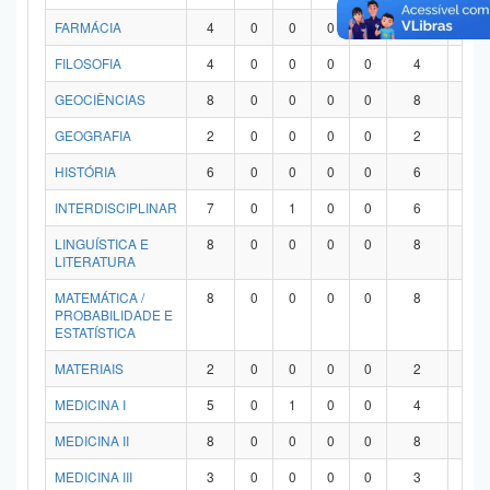
FARMÁCIA
4
0
0
0
0
4
0
FILOSOFIA
4
0
0
0
0
4
0
GEOCIÊNCIAS
8
0
0
0
0
8
0
GEOGRAFIA
2
0
0
0
0
2
0
HISTÓRIA
6
0
0
0
0
6
0
INTERDISCIPLINAR
7
0
1
0
0
6
0
LINGUÍSTICA E
8
0
0
0
0
8
0
LITERATURA
MATEMÁTICA /
8
0
0
0
0
8
0
PROBABILIDADE E
ESTATÍSTICA
MATERIAIS
2
0
0
0
0
2
0
MEDICINA I
5
0
1
0
0
4
0
MEDICINA II
8
0
0
0
0
8
0
MEDICINA III
3
0
0
0
0
3
0