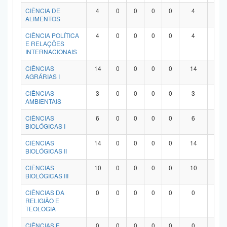
Planalto
CIÊNCIA DE
4
0
0
0
0
4
0
ALIMENTOS
CIÊNCIA POLÍTICA
4
0
0
0
0
4
0
E RELAÇÕES
INTERNACIONAIS
CIÊNCIAS
14
0
0
0
0
14
0
AGRÁRIAS I
CIÊNCIAS
3
0
0
0
0
3
0
AMBIENTAIS
CIÊNCIAS
6
0
0
0
0
6
0
BIOLÓGICAS I
CIÊNCIAS
14
0
0
0
0
14
0
BIOLÓGICAS II
CIÊNCIAS
10
0
0
0
0
10
0
BIOLÓGICAS III
CIÊNCIAS DA
0
0
0
0
0
0
0
RELIGIÃO E
TEOLOGIA
CIÊNCIAS E
0
0
0
0
0
0
0