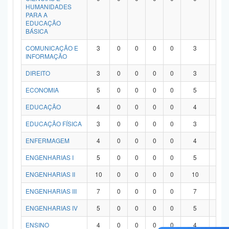
HUMANIDADES
PARA A
EDUCAÇÃO
BÁSICA
COMUNICAÇÃO E
3
0
0
0
0
3
0
INFORMAÇÃO
DIREITO
3
0
0
0
0
3
0
ECONOMIA
5
0
0
0
0
5
0
EDUCAÇÃO
4
0
0
0
0
4
0
EDUCAÇÃO FÍSICA
3
0
0
0
0
3
0
ENFERMAGEM
4
0
0
0
0
4
0
ENGENHARIAS I
5
0
0
0
0
5
0
ENGENHARIAS II
10
0
0
0
0
10
0
ENGENHARIAS III
7
0
0
0
0
7
0
ENGENHARIAS IV
5
0
0
0
0
5
0
ENSINO
4
0
0
0
0
4
0