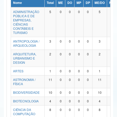
Nome
Total
ME
DO
MP
DP
ME/DO
MP/
Ministério da Ciência, Tecnologia, Inovações e Comunicações
ADMINISTRAÇÃO
5
0
0
0
0
5
0
PÚBLICA E DE
Ministério do Meio Ambiente
EMPRESAS,
CIÊNCIAS
Ministério do Turismo
CONTÁBEIS E
TURISMO
Ministério do Desenvolvimento Regional
ANTROPOLOGIA /
3
0
0
0
0
3
0
ARQUEOLOGIA
Controladoria-Geral da União
ARQUITETURA,
2
0
0
0
0
2
0
URBANISMO E
Ministério da Mulher, da Família e dos Direitos Humanos
DESIGN
Secretaria-Geral
ARTES
1
0
0
0
0
1
0
ASTRONOMIA /
11
0
0
0
0
11
0
Secretaria de Governo
FÍSICA
Gabinete de Segurança Institucional
BIODIVERSIDADE
10
0
0
0
0
10
0
Advocacia-Geral da União
BIOTECNOLOGIA
4
0
0
0
0
4
0
CIÊNCIA DA
8
0
0
0
0
8
0
Banco Central do Brasil
COMPUTAÇÃO