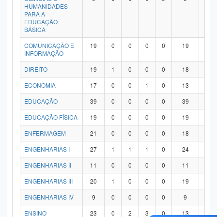
HUMANIDADES
PARA A
EDUCAÇÃO
BÁSICA
COMUNICAÇÃO E
19
0
0
0
0
19
0
INFORMAÇÃO
DIREITO
19
1
0
0
0
18
0
ECONOMIA
17
0
0
1
0
13
3
EDUCAÇÃO
39
0
0
0
0
39
0
EDUCAÇÃO FÍSICA
19
0
0
0
0
19
0
ENFERMAGEM
21
0
0
0
0
18
3
ENGENHARIAS I
27
1
1
1
0
24
0
ENGENHARIAS II
11
0
0
0
0
11
0
ENGENHARIAS III
20
1
0
0
0
19
0
ENGENHARIAS IV
9
0
0
0
0
9
0
ENSINO
23
0
2
3
0
13
5