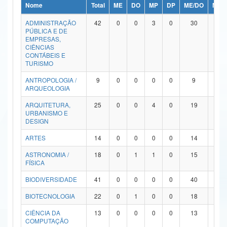
Nome
Total
ME
DO
MP
DP
ME/DO
MP/
Ministério da Ciência, Tecnologia, Inovações e Comunicações
ADMINISTRAÇÃO
42
0
0
3
0
30
9
PÚBLICA E DE
Ministério do Meio Ambiente
EMPRESAS,
CIÊNCIAS
Ministério do Turismo
CONTÁBEIS E
TURISMO
Ministério do Desenvolvimento Regional
ANTROPOLOGIA /
9
0
0
0
0
9
0
ARQUEOLOGIA
Controladoria-Geral da União
ARQUITETURA,
25
0
0
4
0
19
2
URBANISMO E
Ministério da Mulher, da Família e dos Direitos Humanos
DESIGN
Secretaria-Geral
ARTES
14
0
0
0
0
14
0
ASTRONOMIA /
18
0
1
1
0
15
1
Secretaria de Governo
FÍSICA
Gabinete de Segurança Institucional
BIODIVERSIDADE
41
0
0
0
0
40
1
Advocacia-Geral da União
BIOTECNOLOGIA
22
0
1
0
0
18
3
CIÊNCIA DA
13
0
0
0
0
13
0
Banco Central do Brasil
COMPUTAÇÃO