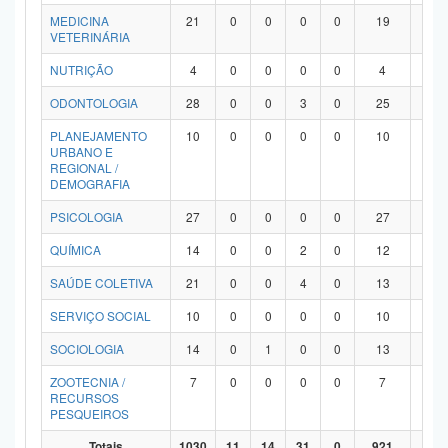
MEDICINA
21
0
0
0
0
19
2
VETERINÁRIA
NUTRIÇÃO
4
0
0
0
0
4
0
ODONTOLOGIA
28
0
0
3
0
25
0
PLANEJAMENTO
10
0
0
0
0
10
0
URBANO E
REGIONAL /
DEMOGRAFIA
PSICOLOGIA
27
0
0
0
0
27
0
QUÍMICA
14
0
0
2
0
12
0
SAÚDE COLETIVA
21
0
0
4
0
13
4
SERVIÇO SOCIAL
10
0
0
0
0
10
0
SOCIOLOGIA
14
0
1
0
0
13
0
ZOOTECNIA /
7
0
0
0
0
7
0
RECURSOS
PESQUEIROS
Totais
1030
11
14
31
0
921
53