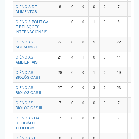
Planalto
CIÊNCIA DE
8
0
0
0
0
7
1
ALIMENTOS
CIÊNCIA POLÍTICA
11
0
0
1
0
8
2
E RELAÇÕES
INTERNACIONAIS
CIÊNCIAS
74
0
0
2
0
72
0
AGRÁRIAS I
CIÊNCIAS
21
4
1
0
0
14
2
AMBIENTAIS
CIÊNCIAS
20
0
0
1
0
19
0
BIOLÓGICAS I
CIÊNCIAS
27
0
0
3
0
23
1
BIOLÓGICAS II
CIÊNCIAS
7
0
0
0
0
7
0
BIOLÓGICAS III
CIÊNCIAS DA
7
0
0
0
0
7
0
RELIGIÃO E
TEOLOGIA
CIÊNCIAS E
0
0
0
0
0
0
0