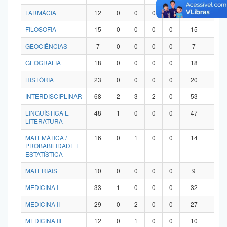
FARMÁCIA
12
0
0
0
0
12
0
FILOSOFIA
15
0
0
0
0
15
0
GEOCIÊNCIAS
7
0
0
0
0
7
0
GEOGRAFIA
18
0
0
0
0
18
0
HISTÓRIA
23
0
0
0
0
20
3
INTERDISCIPLINAR
68
2
3
2
0
53
8
LINGUÍSTICA E
48
1
0
0
0
47
0
LITERATURA
MATEMÁTICA /
16
0
1
0
0
14
1
PROBABILIDADE E
ESTATÍSTICA
MATERIAIS
10
0
0
0
0
9
1
MEDICINA I
33
1
0
0
0
32
0
MEDICINA II
29
0
2
0
0
27
0
MEDICINA III
12
0
1
0
0
10
1