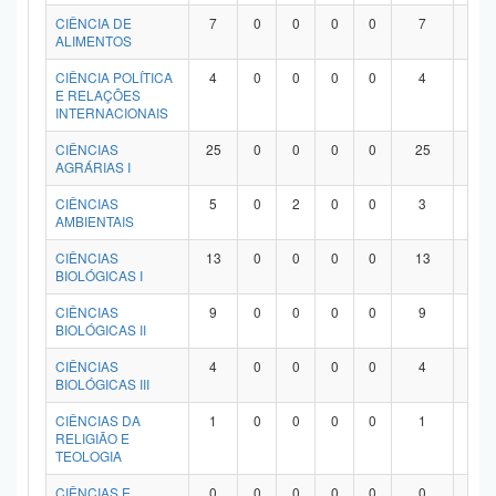
Planalto
CIÊNCIA DE
7
0
0
0
0
7
0
ALIMENTOS
CIÊNCIA POLÍTICA
4
0
0
0
0
4
0
E RELAÇÕES
INTERNACIONAIS
CIÊNCIAS
25
0
0
0
0
25
0
AGRÁRIAS I
CIÊNCIAS
5
0
2
0
0
3
0
AMBIENTAIS
CIÊNCIAS
13
0
0
0
0
13
0
BIOLÓGICAS I
CIÊNCIAS
9
0
0
0
0
9
0
BIOLÓGICAS II
CIÊNCIAS
4
0
0
0
0
4
0
BIOLÓGICAS III
CIÊNCIAS DA
1
0
0
0
0
1
0
RELIGIÃO E
TEOLOGIA
CIÊNCIAS E
0
0
0
0
0
0
0