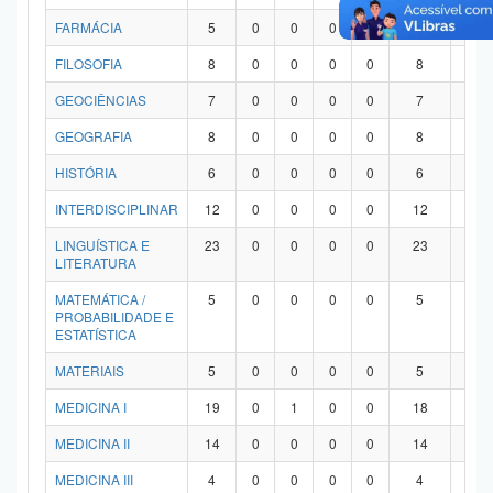
FARMÁCIA
5
0
0
0
0
5
0
FILOSOFIA
8
0
0
0
0
8
0
GEOCIÊNCIAS
7
0
0
0
0
7
0
GEOGRAFIA
8
0
0
0
0
8
0
HISTÓRIA
6
0
0
0
0
6
0
INTERDISCIPLINAR
12
0
0
0
0
12
0
LINGUÍSTICA E
23
0
0
0
0
23
0
LITERATURA
MATEMÁTICA /
5
0
0
0
0
5
0
PROBABILIDADE E
ESTATÍSTICA
MATERIAIS
5
0
0
0
0
5
0
MEDICINA I
19
0
1
0
0
18
0
MEDICINA II
14
0
0
0
0
14
0
MEDICINA III
4
0
0
0
0
4
0