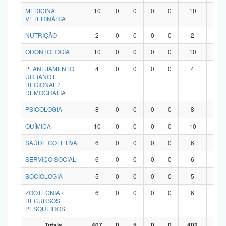
MEDICINA
10
0
0
0
0
10
0
VETERINÁRIA
NUTRIÇÃO
2
0
0
0
0
2
0
ODONTOLOGIA
10
0
0
0
0
10
0
PLANEJAMENTO
4
0
0
0
0
4
0
URBANO E
REGIONAL /
DEMOGRAFIA
PSICOLOGIA
8
0
0
0
0
8
0
QUÍMICA
10
0
0
0
0
10
0
SAÚDE COLETIVA
6
0
0
0
0
6
0
SERVIÇO SOCIAL
6
0
0
0
0
6
0
SOCIOLOGIA
5
0
0
0
0
5
0
ZOOTECNIA /
6
0
0
0
0
6
0
RECURSOS
PESQUEIROS
Totais
407
0
5
0
0
402
0