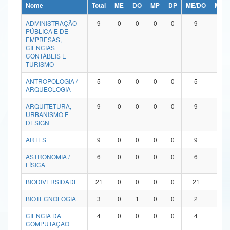
Nome
Total
ME
DO
MP
DP
ME/DO
MP/
Ministério da Ciência, Tecnologia, Inovações e Comunicações
ADMINISTRAÇÃO
9
0
0
0
0
9
0
PÚBLICA E DE
Ministério do Meio Ambiente
EMPRESAS,
CIÊNCIAS
Ministério do Turismo
CONTÁBEIS E
TURISMO
Ministério do Desenvolvimento Regional
ANTROPOLOGIA /
5
0
0
0
0
5
0
ARQUEOLOGIA
Controladoria-Geral da União
ARQUITETURA,
9
0
0
0
0
9
0
URBANISMO E
Ministério da Mulher, da Família e dos Direitos Humanos
DESIGN
Secretaria-Geral
ARTES
9
0
0
0
0
9
0
ASTRONOMIA /
6
0
0
0
0
6
0
Secretaria de Governo
FÍSICA
Gabinete de Segurança Institucional
BIODIVERSIDADE
21
0
0
0
0
21
0
Advocacia-Geral da União
BIOTECNOLOGIA
3
0
1
0
0
2
0
CIÊNCIA DA
4
0
0
0
0
4
0
Banco Central do Brasil
COMPUTAÇÃO