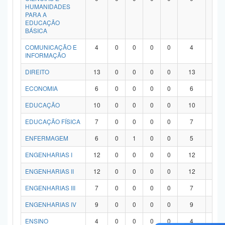
HUMANIDADES
PARA A
EDUCAÇÃO
BÁSICA
COMUNICAÇÃO E
4
0
0
0
0
4
0
INFORMAÇÃO
DIREITO
13
0
0
0
0
13
0
ECONOMIA
6
0
0
0
0
6
0
EDUCAÇÃO
10
0
0
0
0
10
0
EDUCAÇÃO FÍSICA
7
0
0
0
0
7
0
ENFERMAGEM
6
0
1
0
0
5
0
ENGENHARIAS I
12
0
0
0
0
12
0
ENGENHARIAS II
12
0
0
0
0
12
0
ENGENHARIAS III
7
0
0
0
0
7
0
ENGENHARIAS IV
9
0
0
0
0
9
0
ENSINO
4
0
0
0
0
4
0