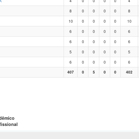
A
4
0
0
0
0
4
8
0
0
0
0
8
10
0
0
0
0
10
6
0
0
0
0
6
6
0
0
0
0
6
5
0
0
0
0
5
6
0
0
0
0
6
407
0
5
0
0
402
adêmico
fissional