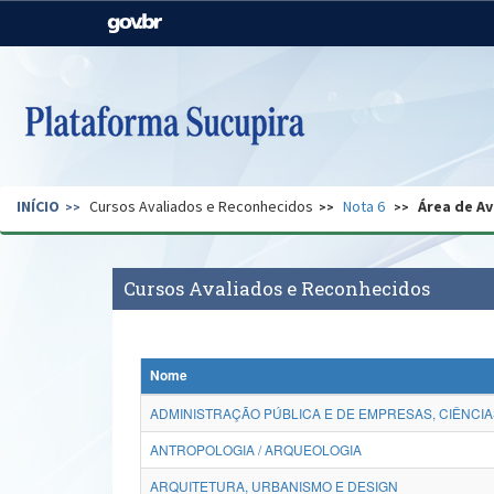
Casa Civil
Ministério da Justiça e
Segurança Pública
Ministério da Agricultura,
Ministério da Educação
Pecuária e Abastecimento
Ministério do Meio Ambiente
Ministério do Turismo
INÍCIO
Cursos Avaliados e Reconhecidos
Nota 6
Área de Av
Secretaria de Governo
Gabinete de Segurança
Institucional
Cursos Avaliados e Reconhecidos
Nome
ADMINISTRAÇÃO PÚBLICA E DE EMPRESAS, CIÊNCIA
ANTROPOLOGIA / ARQUEOLOGIA
ARQUITETURA, URBANISMO E DESIGN