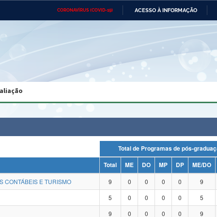
ACESSO À INFORMAÇÃO
CORONAVÍRUS (COVID-19)
Ministério da Defesa
Ministério das Relações
Mini
Exteriores
IR
PARA
O
CONTEÚDO
Ministério da Cidadania
Ministério da Saúde
Mini
Ministério do Desenvolvimento
Controladoria-Geral da União
Minis
Regional
e do
aliação
Advocacia-Geral da União
Banco Central do Brasil
Plana
Total de Programas de pós-gra
Total
ME
DO
MP
DP
ME/DO
S CONTÁBEIS E TURISMO
9
0
0
0
0
9
5
0
0
0
0
5
9
0
0
0
0
9