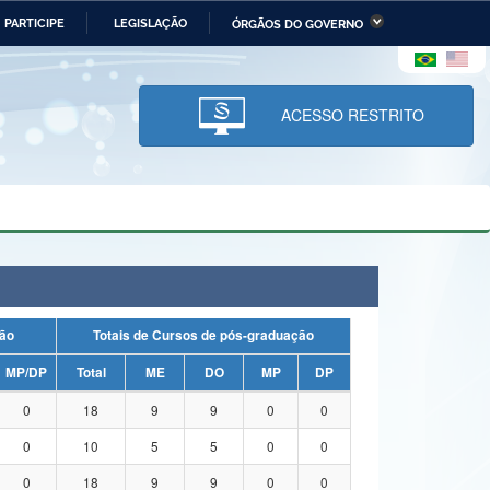
PARTICIPE
LEGISLAÇÃO
ÓRGÃOS DO GOVERNO
stério da Economia
Ministério da Infraestrutura
stério de Minas e Energia
Ministério da Ciência,
Tecnologia, Inovações e
ACESSO RESTRITO
Comunicações
tério da Mulher, da Família
Secretaria-Geral
s Direitos Humanos
lto
duação
Totais de Cursos de pós-graduação
MP/DP
Total
ME
DO
MP
DP
0
18
9
9
0
0
0
10
5
5
0
0
0
18
9
9
0
0