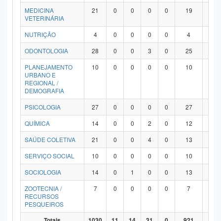
MEDICINA
21
0
0
0
0
19
2
VETERINÁRIA
NUTRIÇÃO
4
0
0
0
0
4
0
ODONTOLOGIA
28
0
0
3
0
25
0
PLANEJAMENTO
10
0
0
0
0
10
0
URBANO E
REGIONAL /
DEMOGRAFIA
PSICOLOGIA
27
0
0
0
0
27
0
QUÍMICA
14
0
0
2
0
12
0
SAÚDE COLETIVA
21
0
0
4
0
13
4
SERVIÇO SOCIAL
10
0
0
0
0
10
0
SOCIOLOGIA
14
0
1
0
0
13
0
ZOOTECNIA /
7
0
0
0
0
7
0
RECURSOS
PESQUEIROS
Totais
1030
11
14
31
0
921
53