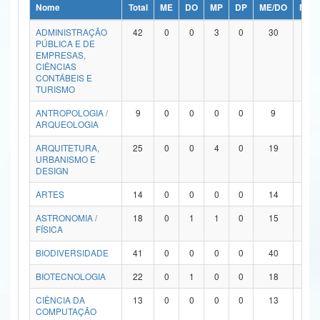
Nome
Total
ME
DO
MP
DP
ME/DO
MP/
Ministério da Ciência, Tecnologia, Inovações e Comunicações
ADMINISTRAÇÃO
42
0
0
3
0
30
9
PÚBLICA E DE
Ministério do Meio Ambiente
EMPRESAS,
CIÊNCIAS
Ministério do Turismo
CONTÁBEIS E
TURISMO
Ministério do Desenvolvimento Regional
ANTROPOLOGIA /
9
0
0
0
0
9
0
ARQUEOLOGIA
Controladoria-Geral da União
ARQUITETURA,
25
0
0
4
0
19
2
URBANISMO E
Ministério da Mulher, da Família e dos Direitos Humanos
DESIGN
Secretaria-Geral
ARTES
14
0
0
0
0
14
0
ASTRONOMIA /
18
0
1
1
0
15
1
Secretaria de Governo
FÍSICA
Gabinete de Segurança Institucional
BIODIVERSIDADE
41
0
0
0
0
40
1
Advocacia-Geral da União
BIOTECNOLOGIA
22
0
1
0
0
18
3
CIÊNCIA DA
13
0
0
0
0
13
0
Banco Central do Brasil
COMPUTAÇÃO