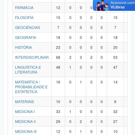
FARMÁCIA
12
0
0
0
0
12
0
FILOSOFIA
15
0
0
0
0
15
0
GEOCIÊNCIAS
7
0
0
0
0
7
0
GEOGRAFIA
18
0
0
0
0
18
0
HISTÓRIA
23
0
0
0
0
20
3
INTERDISCIPLINAR
68
2
3
2
0
53
8
LINGUÍSTICA E
48
1
0
0
0
47
0
LITERATURA
MATEMÁTICA /
16
0
1
0
0
14
1
PROBABILIDADE E
ESTATÍSTICA
MATERIAIS
10
0
0
0
0
9
1
MEDICINA I
33
1
0
0
0
32
0
MEDICINA II
29
0
2
0
0
27
0
MEDICINA III
12
0
1
0
0
10
1