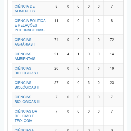
Planalto
CIÊNCIA DE
8
0
0
0
0
7
1
ALIMENTOS
CIÊNCIA POLÍTICA
11
0
0
1
0
8
2
E RELAÇÕES
INTERNACIONAIS
CIÊNCIAS
74
0
0
2
0
72
0
AGRÁRIAS I
CIÊNCIAS
21
4
1
0
0
14
2
AMBIENTAIS
CIÊNCIAS
20
0
0
1
0
19
0
BIOLÓGICAS I
CIÊNCIAS
27
0
0
3
0
23
1
BIOLÓGICAS II
CIÊNCIAS
7
0
0
0
0
7
0
BIOLÓGICAS III
CIÊNCIAS DA
7
0
0
0
0
7
0
RELIGIÃO E
TEOLOGIA
CIÊNCIAS E
0
0
0
0
0
0
0