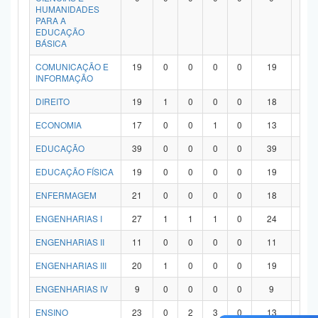
HUMANIDADES
PARA A
EDUCAÇÃO
BÁSICA
COMUNICAÇÃO E
19
0
0
0
0
19
0
INFORMAÇÃO
DIREITO
19
1
0
0
0
18
0
ECONOMIA
17
0
0
1
0
13
3
EDUCAÇÃO
39
0
0
0
0
39
0
EDUCAÇÃO FÍSICA
19
0
0
0
0
19
0
ENFERMAGEM
21
0
0
0
0
18
3
ENGENHARIAS I
27
1
1
1
0
24
0
ENGENHARIAS II
11
0
0
0
0
11
0
ENGENHARIAS III
20
1
0
0
0
19
0
ENGENHARIAS IV
9
0
0
0
0
9
0
ENSINO
23
0
2
3
0
13
5