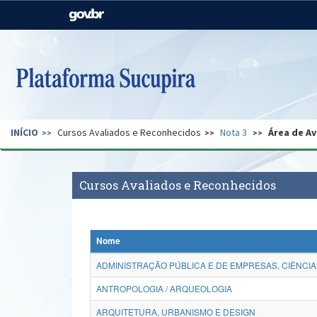
Casa Civil
Ministério da Justiça e
Segurança Pública
Ministério da Agricultura,
Ministério da Educação
Pecuária e Abastecimento
Ministério do Meio Ambiente
Ministério do Turismo
INÍCIO
Cursos Avaliados e Reconhecidos
Nota 3
Área de Av
Secretaria de Governo
Gabinete de Segurança
Institucional
Cursos Avaliados e Reconhecidos
Nome
ADMINISTRAÇÃO PÚBLICA E DE EMPRESAS, CIÊNCIA
ANTROPOLOGIA / ARQUEOLOGIA
ARQUITETURA, URBANISMO E DESIGN