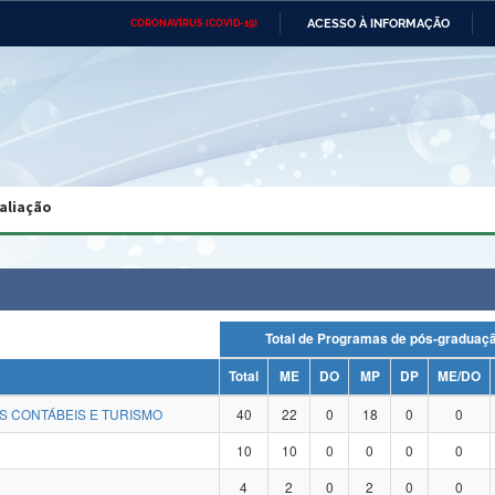
ACESSO À INFORMAÇÃO
CORONAVÍRUS (COVID-19)
Ministério da Defesa
Ministério das Relações
Mini
Exteriores
IR
PARA
O
CONTEÚDO
Ministério da Cidadania
Ministério da Saúde
Mini
Ministério do Desenvolvimento
Controladoria-Geral da União
Minis
Regional
e do
aliação
Advocacia-Geral da União
Banco Central do Brasil
Plana
Total de Programas de pós-gradu
Total
ME
DO
MP
DP
ME/DO
S CONTÁBEIS E TURISMO
40
22
0
18
0
0
10
10
0
0
0
0
4
2
0
2
0
0