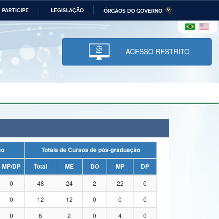
PARTICIPE
LEGISLAÇÃO
ÓRGÃOS DO GOVERNO
stério da Economia
Ministério da Infraestrutura
stério de Minas e Energia
Ministério da Ciência,
Tecnologia, Inovações e
ACESSO RESTRITO
Comunicações
tério da Mulher, da Família
Secretaria-Geral
s Direitos Humanos
lto
ação
Totais de Cursos de pós-graduação
MP/DP
Total
ME
DO
MP
DP
0
48
24
2
22
0
0
12
12
0
0
0
0
6
2
0
4
0