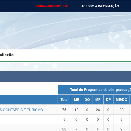
ACESSO À INFORMAÇÃO
CORONAVÍRUS (COVID-19)
Ministério da Defesa
Ministério das Relações
Mini
Exteriores
IR
PARA
O
CONTEÚDO
Ministério da Cidadania
Ministério da Saúde
Mini
Ministério do Desenvolvimento
Controladoria-Geral da União
Minis
Regional
e do
aliação
Advocacia-Geral da União
Banco Central do Brasil
Plana
Total de Programas de pós-gradu
Total
ME
DO
MP
DP
ME/DO
S CONTÁBEIS E TURISMO
75
13
0
24
0
29
9
0
0
0
0
9
22
7
0
4
0
9