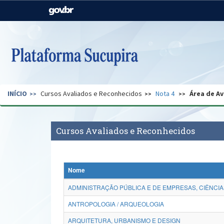
Casa Civil
Ministério da Justiça e
Segurança Pública
Ministério da Agricultura,
Ministério da Educação
Pecuária e Abastecimento
Ministério do Meio Ambiente
Ministério do Turismo
INÍCIO
Cursos Avaliados e Reconhecidos
Nota 4
Área de Av
Secretaria de Governo
Gabinete de Segurança
Institucional
Cursos Avaliados e Reconhecidos
Nome
ADMINISTRAÇÃO PÚBLICA E DE EMPRESAS, CIÊNCIA
ANTROPOLOGIA / ARQUEOLOGIA
ARQUITETURA, URBANISMO E DESIGN