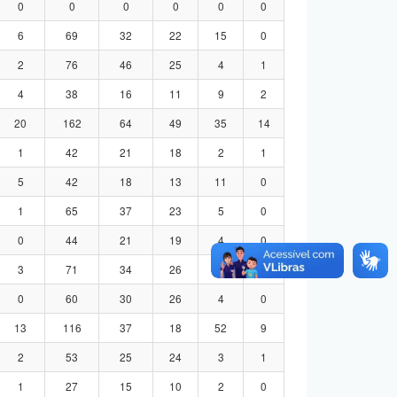
0
0
0
0
0
0
6
69
32
22
15
0
2
76
46
25
4
1
4
38
16
11
9
2
20
162
64
49
35
14
1
42
21
18
2
1
5
42
18
13
11
0
1
65
37
23
5
0
0
44
21
19
4
0
3
71
34
26
8
3
0
60
30
26
4
0
13
116
37
18
52
9
2
53
25
24
3
1
1
27
15
10
2
0