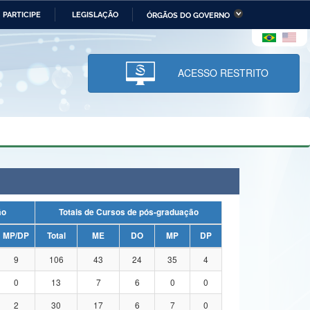
PARTICIPE
LEGISLAÇÃO
ÓRGÃOS DO GOVERNO
stério da Economia
Ministério da Infraestrutura
stério de Minas e Energia
Ministério da Ciência,
Tecnologia, Inovações e
ACESSO RESTRITO
Comunicações
tério da Mulher, da Família
Secretaria-Geral
s Direitos Humanos
lto
ação
Totais de Cursos de pós-graduação
MP/DP
Total
ME
DO
MP
DP
9
106
43
24
35
4
0
13
7
6
0
0
2
30
17
6
7
0