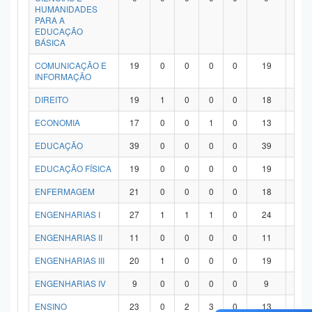
HUMANIDADES
PARA A
EDUCAÇÃO
BÁSICA
COMUNICAÇÃO E
19
0
0
0
0
19
0
INFORMAÇÃO
DIREITO
19
1
0
0
0
18
0
ECONOMIA
17
0
0
1
0
13
3
EDUCAÇÃO
39
0
0
0
0
39
0
EDUCAÇÃO FÍSICA
19
0
0
0
0
19
0
ENFERMAGEM
21
0
0
0
0
18
3
ENGENHARIAS I
27
1
1
1
0
24
0
ENGENHARIAS II
11
0
0
0
0
11
0
ENGENHARIAS III
20
1
0
0
0
19
0
ENGENHARIAS IV
9
0
0
0
0
9
0
ENSINO
23
0
2
3
0
13
5