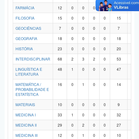
FARMÁCIA
12
0
0
0
0
12
0
FILOSOFIA
15
0
0
0
0
15
0
GEOCIÊNCIAS
7
0
0
0
0
7
0
GEOGRAFIA
18
0
0
0
0
18
0
HISTÓRIA
23
0
0
0
0
20
3
INTERDISCIPLINAR
68
2
3
2
0
53
8
LINGUÍSTICA E
48
1
0
0
0
47
0
LITERATURA
MATEMÁTICA /
16
0
1
0
0
14
1
PROBABILIDADE E
ESTATÍSTICA
MATERIAIS
10
0
0
0
0
9
1
MEDICINA I
33
1
0
0
0
32
0
MEDICINA II
29
0
2
0
0
27
0
MEDICINA III
12
0
1
0
0
10
1