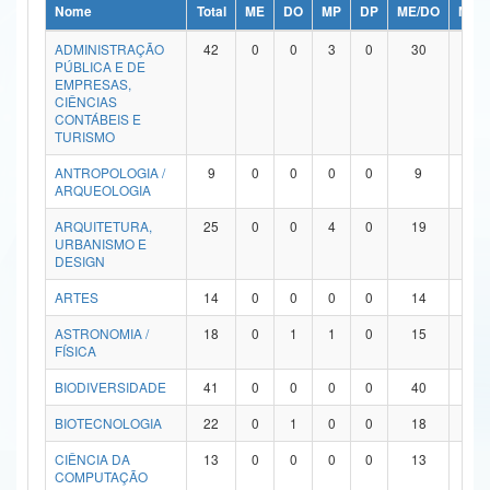
Nome
Total
ME
DO
MP
DP
ME/DO
MP/
Ministério da Ciência, Tecnologia, Inovações e Comunicações
ADMINISTRAÇÃO
42
0
0
3
0
30
9
PÚBLICA E DE
Ministério do Meio Ambiente
EMPRESAS,
CIÊNCIAS
Ministério do Turismo
CONTÁBEIS E
TURISMO
Ministério do Desenvolvimento Regional
ANTROPOLOGIA /
9
0
0
0
0
9
0
ARQUEOLOGIA
Controladoria-Geral da União
ARQUITETURA,
25
0
0
4
0
19
2
URBANISMO E
Ministério da Mulher, da Família e dos Direitos Humanos
DESIGN
Secretaria-Geral
ARTES
14
0
0
0
0
14
0
ASTRONOMIA /
18
0
1
1
0
15
1
Secretaria de Governo
FÍSICA
Gabinete de Segurança Institucional
BIODIVERSIDADE
41
0
0
0
0
40
1
Advocacia-Geral da União
BIOTECNOLOGIA
22
0
1
0
0
18
3
CIÊNCIA DA
13
0
0
0
0
13
0
Banco Central do Brasil
COMPUTAÇÃO