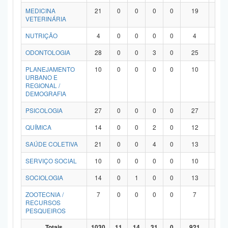
MEDICINA
21
0
0
0
0
19
2
VETERINÁRIA
NUTRIÇÃO
4
0
0
0
0
4
0
ODONTOLOGIA
28
0
0
3
0
25
0
PLANEJAMENTO
10
0
0
0
0
10
0
URBANO E
REGIONAL /
DEMOGRAFIA
PSICOLOGIA
27
0
0
0
0
27
0
QUÍMICA
14
0
0
2
0
12
0
SAÚDE COLETIVA
21
0
0
4
0
13
4
SERVIÇO SOCIAL
10
0
0
0
0
10
0
SOCIOLOGIA
14
0
1
0
0
13
0
ZOOTECNIA /
7
0
0
0
0
7
0
RECURSOS
PESQUEIROS
Totais
1030
11
14
31
0
921
53