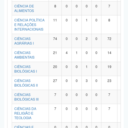
Planalto
CIÊNCIA DE
8
0
0
0
0
7
1
ALIMENTOS
CIÊNCIA POLÍTICA
11
0
0
1
0
8
2
E RELAÇÕES
INTERNACIONAIS
CIÊNCIAS
74
0
0
2
0
72
0
AGRÁRIAS I
CIÊNCIAS
21
4
1
0
0
14
2
AMBIENTAIS
CIÊNCIAS
20
0
0
1
0
19
0
BIOLÓGICAS I
CIÊNCIAS
27
0
0
3
0
23
1
BIOLÓGICAS II
CIÊNCIAS
7
0
0
0
0
7
0
BIOLÓGICAS III
CIÊNCIAS DA
7
0
0
0
0
7
0
RELIGIÃO E
TEOLOGIA
CIÊNCIAS E
0
0
0
0
0
0
0