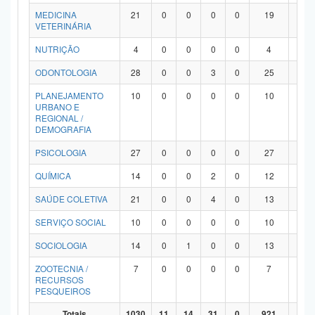
MEDICINA
21
0
0
0
0
19
2
VETERINÁRIA
NUTRIÇÃO
4
0
0
0
0
4
0
ODONTOLOGIA
28
0
0
3
0
25
0
PLANEJAMENTO
10
0
0
0
0
10
0
URBANO E
REGIONAL /
DEMOGRAFIA
PSICOLOGIA
27
0
0
0
0
27
0
QUÍMICA
14
0
0
2
0
12
0
SAÚDE COLETIVA
21
0
0
4
0
13
4
SERVIÇO SOCIAL
10
0
0
0
0
10
0
SOCIOLOGIA
14
0
1
0
0
13
0
ZOOTECNIA /
7
0
0
0
0
7
0
RECURSOS
PESQUEIROS
Totais
1030
11
14
31
0
921
53