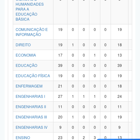
HUMANIDADES
PARA A
EDUCAÇÃO
BÁSICA
COMUNICAÇÃO E
19
0
0
0
0
19
0
INFORMAÇÃO
DIREITO
19
1
0
0
0
18
0
ECONOMIA
17
0
0
1
0
13
3
EDUCAÇÃO
39
0
0
0
0
39
0
EDUCAÇÃO FÍSICA
19
0
0
0
0
19
0
ENFERMAGEM
21
0
0
0
0
18
3
ENGENHARIAS I
27
1
1
1
0
24
0
ENGENHARIAS II
11
0
0
0
0
11
0
ENGENHARIAS III
20
1
0
0
0
19
0
ENGENHARIAS IV
9
0
0
0
0
9
0
ENSINO
23
0
2
3
0
13
5