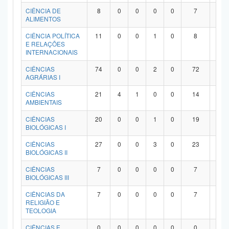
Planalto
CIÊNCIA DE
8
0
0
0
0
7
1
ALIMENTOS
CIÊNCIA POLÍTICA
11
0
0
1
0
8
2
E RELAÇÕES
INTERNACIONAIS
CIÊNCIAS
74
0
0
2
0
72
0
AGRÁRIAS I
CIÊNCIAS
21
4
1
0
0
14
2
AMBIENTAIS
CIÊNCIAS
20
0
0
1
0
19
0
BIOLÓGICAS I
CIÊNCIAS
27
0
0
3
0
23
1
BIOLÓGICAS II
CIÊNCIAS
7
0
0
0
0
7
0
BIOLÓGICAS III
CIÊNCIAS DA
7
0
0
0
0
7
0
RELIGIÃO E
TEOLOGIA
CIÊNCIAS E
0
0
0
0
0
0
0