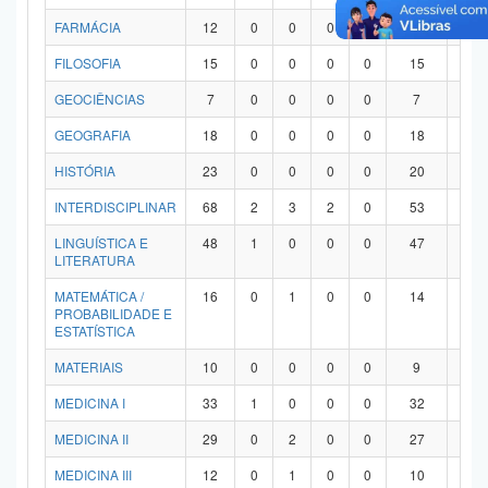
FARMÁCIA
12
0
0
0
0
12
0
FILOSOFIA
15
0
0
0
0
15
0
GEOCIÊNCIAS
7
0
0
0
0
7
0
GEOGRAFIA
18
0
0
0
0
18
0
HISTÓRIA
23
0
0
0
0
20
3
INTERDISCIPLINAR
68
2
3
2
0
53
8
LINGUÍSTICA E
48
1
0
0
0
47
0
LITERATURA
MATEMÁTICA /
16
0
1
0
0
14
1
PROBABILIDADE E
ESTATÍSTICA
MATERIAIS
10
0
0
0
0
9
1
MEDICINA I
33
1
0
0
0
32
0
MEDICINA II
29
0
2
0
0
27
0
MEDICINA III
12
0
1
0
0
10
1