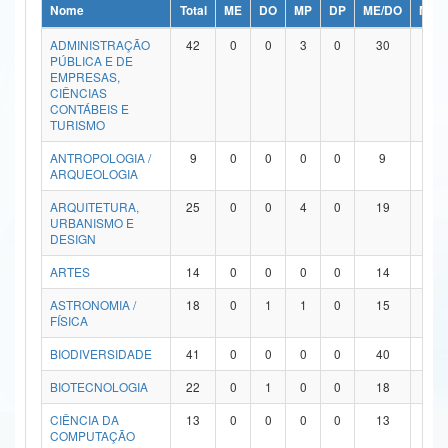
Nome
Total
ME
DO
MP
DP
ME/DO
MP/
Ministério da Ciência, Tecnologia, Inovações e Comunicações
ADMINISTRAÇÃO
42
0
0
3
0
30
9
PÚBLICA E DE
Ministério do Meio Ambiente
EMPRESAS,
CIÊNCIAS
Ministério do Turismo
CONTÁBEIS E
TURISMO
Ministério do Desenvolvimento Regional
ANTROPOLOGIA /
9
0
0
0
0
9
0
ARQUEOLOGIA
Controladoria-Geral da União
ARQUITETURA,
25
0
0
4
0
19
2
URBANISMO E
Ministério da Mulher, da Família e dos Direitos Humanos
DESIGN
Secretaria-Geral
ARTES
14
0
0
0
0
14
0
ASTRONOMIA /
18
0
1
1
0
15
1
Secretaria de Governo
FÍSICA
Gabinete de Segurança Institucional
BIODIVERSIDADE
41
0
0
0
0
40
1
Advocacia-Geral da União
BIOTECNOLOGIA
22
0
1
0
0
18
3
CIÊNCIA DA
13
0
0
0
0
13
0
Banco Central do Brasil
COMPUTAÇÃO